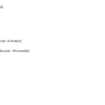
ág)
tván: Krétakör)
ársulat: Vészmadár)