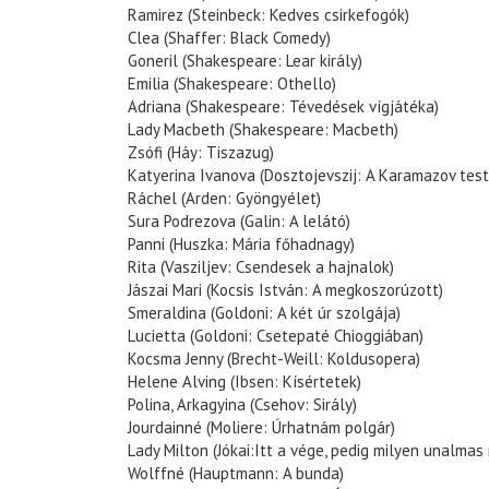
Ramirez (Steinbeck: Kedves csirkefogók)
Clea (Shaffer: Black Comedy)
Goneril (Shakespeare: Lear király)
Emilia (Shakespeare: Othello)
Adriana (Shakespeare: Tévedések vígjátéka)
Lady Macbeth (Shakespeare: Macbeth)
Zsófi (Háy: Tiszazug)
Katyerina Ivanova (Dosztojevszij: A Karamazov test
Ráchel (Arden: Gyöngyélet)
Sura Podrezova (Galin: A lelátó)
Panni (Huszka: Mária főhadnagy)
Rita (Vasziljev: Csendesek a hajnalok)
Jászai Mari (Kocsis István: A megkoszorúzott)
Smeraldina (Goldoni: A két úr szolgája)
Lucietta (Goldoni: Csetepaté Chioggiában)
Kocsma Jenny (Brecht-Weill: Koldusopera)
Helene Alving (Ibsen: Kísértetek)
Polina, Arkagyina (Csehov: Sirály)
Jourdainné (Moliere: Úrhatnám polgár)
Lady Milton (Jókai:Itt a vége, pedig milyen unalmas
Wolffné (Hauptmann: A bunda)