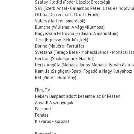
Szalay Klotild (Fodor László: Érettségi)
Sári (Szerb Antal- Galambos Péter: Utas és holdvil
Ottilia (Dürrenmatt: Ötödik Frank)
Valery (Harley: Ismerősök)
Blanche (Williams: A vágy villamosa)
Nagyezsda Petrovna (Erdman: A mandátum)
Tera (Egressy: Kék, kék, kék)
Dorine (Moliére: Tartuffe)
Svetlana (Faragó Béla - Mohácsi János - Mohácsi Is
Gertrud (Shakespeare: Hamlet)
Hertz Angéla (Mohácsi János-Mohácsi István és a t
Kamilla (Szigligeti-Spiró: Fogadó a Nagy Kutyához)
Bel (Pinter: Holdfény)
Film, TV
Nekem lámpást adott kezembe az úr Pesten
Anyád! A szúnyogok
Passport
Fohász
Kisváros - sorozat
Rendezése