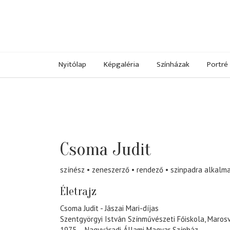
Nyitólap
Képgaléria
Színházak
Portré
Csoma Judit
színész
zeneszerző
rendező
szinpadra alkalm
Életrajz
Csoma Judit - Jászai Mari-díjas
Szentgyörgyi István Színművészeti Főiskola, Maros
1975 – Nagyváradi Állami Magyar Színház