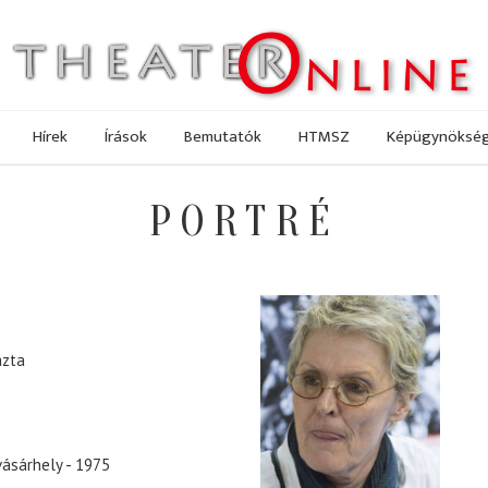
Hírek
Írások
Bemutatók
HTMSZ
Képügynöksé
PORTRÉ
azta
vásárhely - 1975