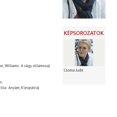
KÉPSOROZATOK
he, Williams: A vágy villamosa)
Csoma Judit
n:
ttila: Anyám, Kleopátra)