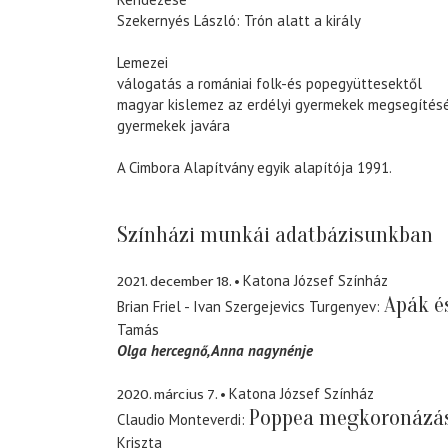
Szekernyés László: Trón alatt a király
Lemezei
válogatás a romániai folk-és popegyüttesektől
magyar kislemez az erdélyi gyermekek megsegítésé
gyermekek javára
A Cimbora Alapítvány egyik alapítója 1991.
Színházi munkái adatbázisunkban
2021. december 18.
Katona József Színház
Apák é
Brian Friel - Ivan Szergejevics Turgenyev
Tamás
Olga hercegnő
Anna nagynénje
2020. március 7.
Katona József Színház
Poppea megkoronázá
Claudio Monteverdi
Kriszta