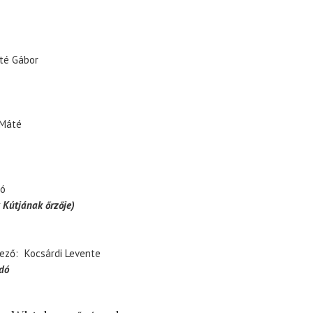
té Gábor
 Máté
ló
 Kútjának őrzője)
ező
Kocsárdi Levente
dó