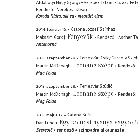
Aldobolyi Nagy György - Verebes István - Szász Pét
Rendező
Verebes István
Koroda Klára
aki egy megtűrt elem
2014. február 15.
Katona József Színház
Fényevők
Makszim Gorkij
Rendező
Ascher T
Antonovna
2013. szeptember 28.
Temesvári Csiky Gergely Szín
Leenane szépe
Martin McDonagh
Rendező
Mag Folan
2013. szeptember 28.
Temesvár Stúdió
Leenane szépe
Martin McDonagh
Rendező
Mag Folan
2013. május 17.
Katona Sufni
Egy komcsi nyanya vagyok!
Dan Lungu
Szereplő
rendező
szinpadra alkalmazta