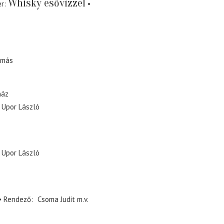
Whisky esővízzel
er
amás
ház
Upor László
Upor László
Rendező
Csoma Judit
m.v.