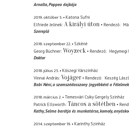
Arnalta
Poppea dajkája
2019. október 5.
Katona Sufni
A királyi úton
Elfriede Jelinek
Rendező
Má
Szereplő
2018. szeptember 22.
Szkéné
Woyzeck
Georg Büchner
Rendező
Hegymegi
Doktor
2018. július 25.
Kőszegi Várszínház
Vojáger
Vinnai András
Rendező
Keszég Lász
Babi Néni
a szomszédasszony (egyébként a Félelmek
2018. március 2.
Temesvári Csiky Gergely Színház
Táncos a sötétben
Patrick Ellsworth
Rend
Kathy
Selma barátja és munkatársa, komoly, anyásko
2014. szeptember 19.
Karinthy Színház