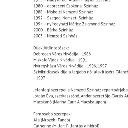
1980 – debreceni Csokonai Színház
1988 – Miskolci Nemzeti Színház
1992 – Szegedi Nemzeti Színház
1994 – nyíregyházi Móricz Zsigmond Színház
2000 – Bárka Színház
2003 – Nemzeti Színház
Díjak, kitüntetések:
Debrecen Város Nívódíja - 1986
Miskolc Város Nívódíja - 1991
Nyíregyháza Város Nívódíja - 1996, 1997
Színikritikusok díja a legjobb női alakításért (Blanc
- 1997
Jelenlegi szerepei a Nemzeti Színház repertoárjába
Jordán Éva, szerkesztőnő, Andor szeretője (Bartis A
Macskanő (Marina Carr: A Macskalápon)
Fontosabb szerepek:
Ala (Mrozek: Tangó)
Catherine (Miller: Pillantás a hídról)