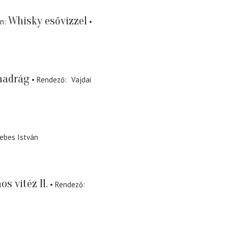
Whisky esővizzel
án
nadrág
Rendező
Vajdai
ebes István
os vitéz II.
Rendező