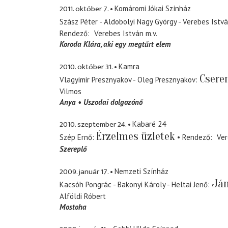
2011. október 7.
Komáromi Jókai Színház
Szász Péter - Aldobolyi Nagy György - Verebes Istv
Rendező
Verebes István
m.v.
Koroda Klára
aki egy megtűrt elem
2010. október 31.
Kamra
Csere
Vlagyimir Presznyakov - Oleg Presznyakov
Vilmos
Anya
Uszodai dolgozónő
2010. szeptember 24.
Kabaré 24
Érzelmes üzletek
Szép Ernő
Rendező
Ver
Szereplő
2009. január 17.
Nemzeti Színház
Ján
Kacsóh Pongrác - Bakonyi Károly - Heltai Jenő
Alföldi Róbert
Mostoha