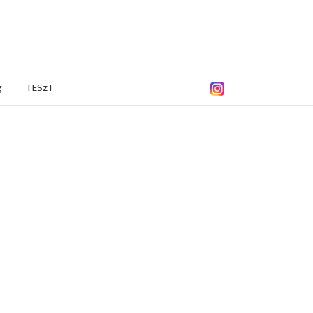
g
TESzT