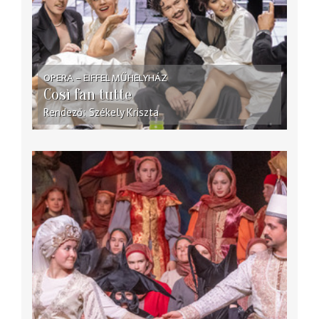
OPERA – EIFFEL MŰHELYHÁZ
Così fan tutte
Rendező
Székely Kriszta