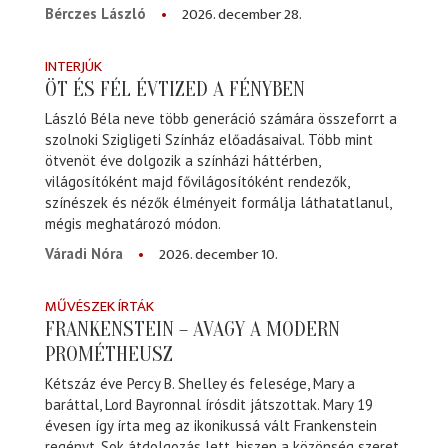
2026. december 28.
Bérczes László
INTERJÚK
ÖT ÉS FÉL ÉVTIZED A FÉNYBEN
László Béla neve több generáció számára összeforrt a
szolnoki Szigligeti Színház előadásaival. Több mint
ötvenöt éve dolgozik a színházi háttérben,
világosítóként majd fővilágosítóként rendezők,
színészek és nézők élményeit formálja láthatatlanul,
mégis meghatározó módon.
2026. december 10.
Váradi Nóra
MŰVÉSZEK ÍRTÁK
FRANKENSTEIN – AVAGY A MODERN
PROMÉTHEUSZ
Kétszáz éve Percy B. Shelley és felesége, Mary a
baráttal, Lord Bayronnal írósdit játszottak. Mary 19
évesen így írta meg az ikonikussá vált Frankenstein
regényt. Sok átdolgozás lett, hiszen a közönség szeret