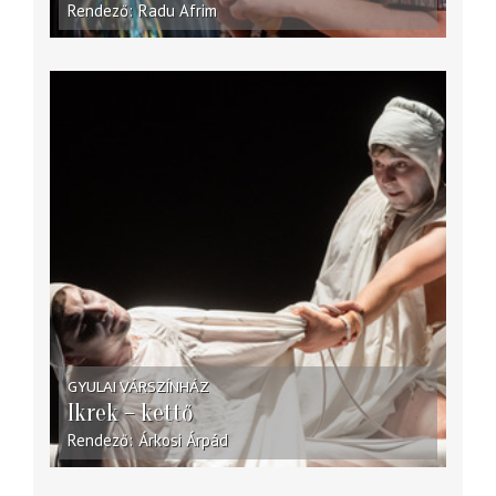
Rendező
Radu Afrim
GYULAI VÁRSZÍNHÁZ
Ikrek – kettő
Rendező
Árkosi Árpád