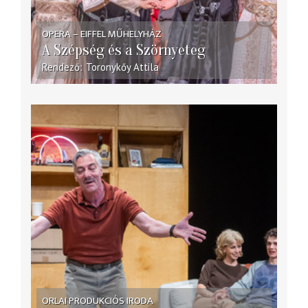
OPERA – EIFFEL MŰHELYHÁZ
A Szépség és a Szörnyeteg
Rendező
Toronykőy Attila
ORLAI PRODUKCIÓS IRODA