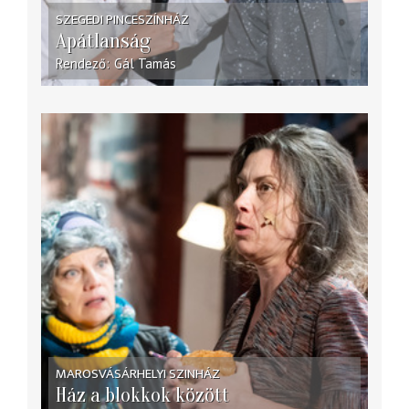
SZEGEDI PINCESZÍNHÁZ
Apátlanság
Rendező
Gál Tamás
MAROSVÁSÁRHELYI SZINHÁZ
Ház a blokkok között