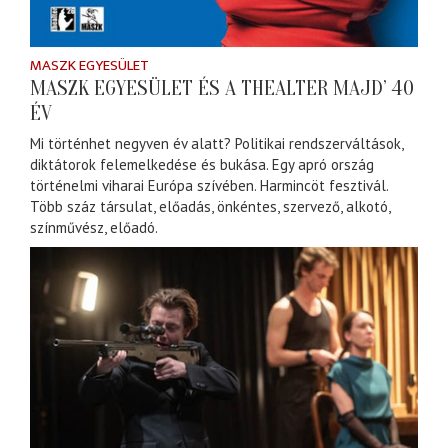
MASZK EGYESÜLET
MASZK EGYESÜLET ÉS A THEALTER MAJD’ 40
ÉV
Mi történhet negyven év alatt? Politikai rendszerváltások,
diktátorok felemelkedése és bukása. Egy apró ország
történelmi viharai Európa szívében. Harmincöt fesztivál.
Több száz társulat, előadás, önkéntes, szervező, alkotó,
színművész, előadó.