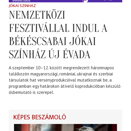
JÓKAI SZINHÁZ
NEMZETKÖZI
FESZTIVÁLLAL INDUL A
BÉKÉSCSABAI JÓKAI
SZÍNHÁZ ÚJ ÉVADA
A szeptember 10–12. között megrendezett háromnapos
találkozón magyarországi, romániai, ukrajnai és szerbiai
társulatok hat versenyprodukcióval mutatkoznak be, a
programban egy határokon átívelő koprodukcióban készülő
ősbemutató is szerepel.
KÉPES BESZÁMOLÓ