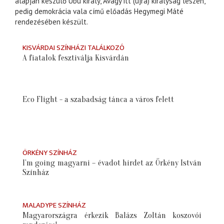
alapján készülő Übü király, Avagy itt (újra) királyság lészen,
pedig demokrácia vala című előadás Hegymegi Máté
rendezésében készült.
KISVÁRDAI SZÍNHÁZI TALÁLKOZÓ
A fiatalok fesztiválja Kisvárdán
Eco Flight - a szabadság tánca a város felett
ÖRKÉNY SZÍNHÁZ
I’m going magyarni – évadot hirdet az Örkény István
Színház
MALADYPE SZÍNHÁZ
Magyarországra érkezik Balázs Zoltán koszovói