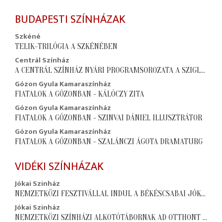
BUDAPESTI SZÍNHÁZAK
Szkéné
TELIK-TRILÓGIA A SZKÉNÉBEN
Centrál Színház
A CENTRÁL SZÍNHÁZ NYÁRI PROGRAMSOROZATA A SZIGLIGET VÁRUDVARBAN
Gózon Gyula Kamaraszínház
FIATALOK A GÓZONBAN - KÁLÓCZY ZITA
Gózon Gyula Kamaraszínház
FIATALOK A GÓZONBAN - SZINVAI DÁNIEL ILLUSZTRÁTOR
Gózon Gyula Kamaraszínház
FIATALOK A GÓZONBAN - SZALÁNCZI ÁGOTA DRAMATURG
VIDÉKI SZÍNHÁZAK
Jókai Szinház
NEMZETKÖZI FESZTIVÁLLAL INDUL A BÉKÉSCSABAI JÓKAI SZÍNHÁZ ÚJ ÉVADA
Jókai Szinház
NEMZETKÖZI SZÍNHÁZI ALKOTÓTÁBORNAK AD OTTHONT A BÉKÉSCSABAI JÓKAI SZÍNHÁZ