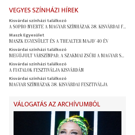
VEGYES SZÍNHÁZI HÍREK
Kisvárdai színházi találkozó
A SOPRO NYERTE A MAGYAR SZÍNHÁZAK 38. KISVÁRDAI FESZTIVÁLJÁNAK FŐDÍJÁT
Maszk Egyesület
MASZK EGYESÜLET ÉS A THEALTER MAJD’ 40 ÉV
Kisvárdai színházi találkozó
MEGÚJULT VÁRSZÍNPAD, A SZAKMAI ZSŰRI A MAGYAR SZÍNHÁZAK 38. KISVÁRDAI FESZTIVÁLJÁN
Kisvárdai színházi találkozó
A FIATALOK FESZTIVÁLJA KISVÁRDÁN
Kisvárdai színházi találkozó
MAGYAR SZÍNHÁZAK 38. KISVÁRDAI FESZTIVÁLJA
VÁLOGATÁS AZ ARCHÍVUMBÓL