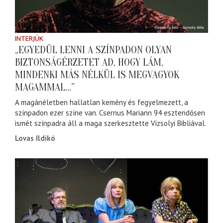
INTERJÚK
„EGYEDÜL LENNI A SZÍNPADON OLYAN
BIZTONSÁGÉRZETET AD, HOGY LÁM,
MINDENKI MÁS NÉLKÜL IS MEGVAGYOK
MAGAMMAL…”
A magánéletben hallatlan kemény és fegyelmezett, a
színpadon ezer színe van. Csernus Mariann 94 esztendősen
ismét színpadra áll a maga szerkesztette Vizsolyi Bibliával.
Lovas Ildikó