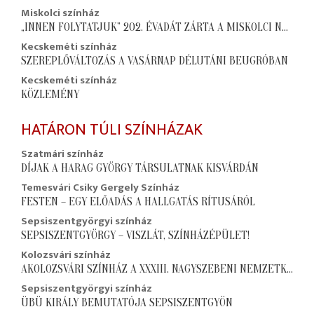
Miskolci színház
„INNEN FOLYTATJUK” 202. ÉVADÁT ZÁRTA A MISKOLCI NEMZETI SZÍNHÁZ
Kecskeméti színház
SZEREPLŐVÁLTOZÁS A VASÁRNAP DÉLUTÁNI BEUGRÓBAN
Kecskeméti színház
KÖZLEMÉNY
HATÁRON TÚLI SZÍNHÁZAK
Szatmári színház
DÍJAK A HARAG GYÖRGY TÁRSULATNAK KISVÁRDÁN
Temesvári Csiky Gergely Színház
FESTEN – EGY ELŐADÁS A HALLGATÁS RÍTUSÁRÓL
Sepsiszentgyörgyi színház
SEPSISZENTGYÖRGY – VISZLÁT, SZÍNHÁZÉPÜLET!
Kolozsvári színház
AKOLOZSVÁRI SZÍNHÁZ A XXXIII. NAGYSZEBENI NEMZETKÖZI SZÍNHÁZI FESZTIVÁLON
Sepsiszentgyörgyi színház
ÜBÜ KIRÁLY BEMUTATÓJA SEPSISZENTGYÖN