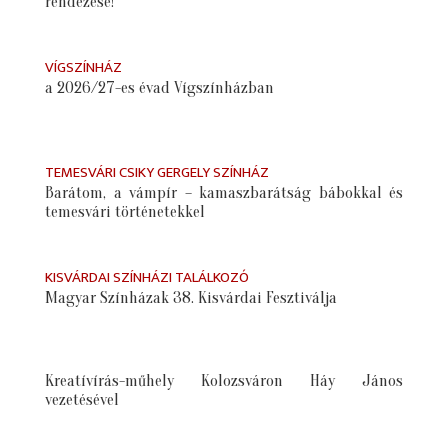
rendezése!
VÍGSZÍNHÁZ
a 2026/27-es évad Vígszínházban
TEMESVÁRI CSIKY GERGELY SZÍNHÁZ
Barátom, a vámpír – kamaszbarátság bábokkal és
temesvári történetekkel
KISVÁRDAI SZÍNHÁZI TALÁLKOZÓ
Magyar Színházak 38. Kisvárdai Fesztiválja
Kreatívírás-műhely Kolozsváron Háy János
vezetésével