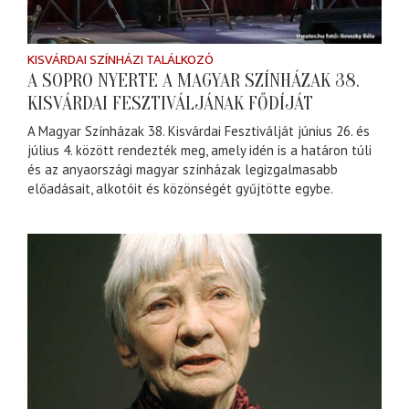
KISVÁRDAI SZÍNHÁZI TALÁLKOZÓ
A SOPRO NYERTE A MAGYAR SZÍNHÁZAK 38.
KISVÁRDAI FESZTIVÁLJÁNAK FŐDÍJÁT
A Magyar Színházak 38. Kisvárdai Fesztiválját június 26. és
július 4. között rendezték meg, amely idén is a határon túli
és az anyaországi magyar színházak legizgalmasabb
előadásait, alkotóit és közönségét gyűjtötte egybe.