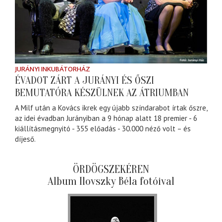
JURÁNYI INKUBÁTORHÁZ
ÉVADOT ZÁRT A JURÁNYI ÉS ŐSZI
BEMUTATÓRA KÉSZÜLNEK AZ ÁTRIUMBAN
A Milf után a Kovács ikrek egy újabb színdarabot írtak őszre,
az idei évadban Jurányiban a 9 hónap alatt 18 premier - 6
kiállításmegnyitó - 355 előadás - 30.000 néző volt – és
díjeső.
ÖRDÖGSZEKÉREN
Album Ilovszky Béla fotóival