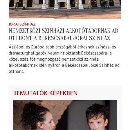
JÓKAI SZINHÁZ
NEMZETKÖZI SZÍNHÁZI ALKOTÓTÁBORNAK AD
OTTHONT A BÉKÉSCSABAI JÓKAI SZÍNHÁZ
Ázsiából és Európa több országából érkeznek színész- és
dramaturghallgatók, valamint oktatók Békéscsabára: a
közel száz főt megmozgató nemzetközi színházi
alkotótábornak idén nyáron a Békéscsabai Jókai Színház ad
otthont.
BEMUTATÓK KÉPEKBEN