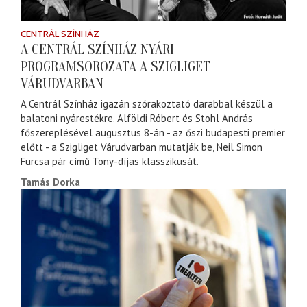
CENTRÁL SZÍNHÁZ
A CENTRÁL SZÍNHÁZ NYÁRI
PROGRAMSOROZATA A SZIGLIGET
VÁRUDVARBAN
A Centrál Színház igazán szórakoztató darabbal készül a
balatoni nyárestékre. Alföldi Róbert és Stohl András
főszereplésével augusztus 8-án - az őszi budapesti premier
előtt - a Szigliget Várudvarban mutatják be, Neil Simon
Furcsa pár című Tony-díjas klasszikusát.
Tamás Dorka