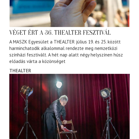
VÉGET ÉRT A 36. THEALTER FESZTIVÁL
A MASZK Egyesület a THEALTER július 19. és 25. között
harminchatodik alkalommal rendezte meg nemzetközi
színházi fesztivált. A hét nap alatt négy helyszínen húsz
előadás várta a közönséget
THEALTER