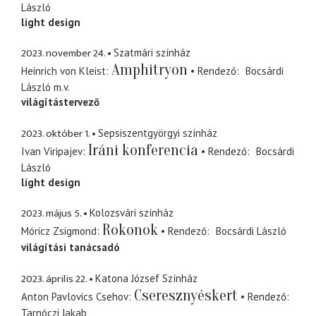
László
light design
2023. november 24.
Szatmári színház
Amphitryon
Heinrich von Kleist
Rendező
Bocsárdi
László
m.v.
világítástervező
2023. október 1.
Sepsiszentgyörgyi színház
Iráni konferencia
Ivan Viripajev
Rendező
Bocsárdi
László
light design
2023. május 5.
Kolozsvári színház
Rokonok
Móricz Zsigmond
Rendező
Bocsárdi László
világítási tanácsadó
2023. április 22.
Katona József Színház
Cseresznyéskert
Anton Pavlovics Csehov
Rendező
Tarnóczi Jakab