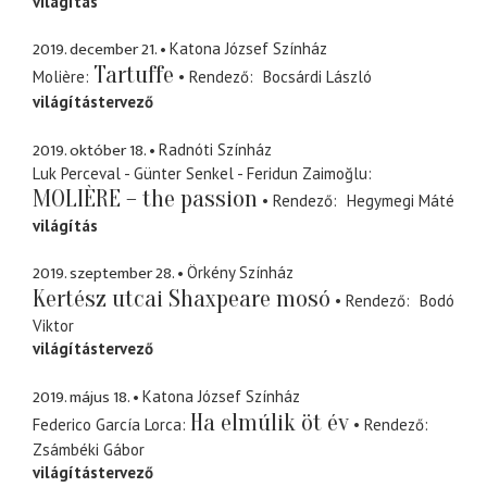
világítás
2019. december 21.
Katona József Színház
Tartuffe
Molière
Rendező
Bocsárdi László
világítástervező
2019. október 18.
Radnóti Színház
Luk Perceval - Günter Senkel - Feridun Zaimoğlu
MOLIÈRE – the passion
Rendező
Hegymegi Máté
világítás
2019. szeptember 28.
Örkény Színház
Kertész utcai Shaxpeare mosó
Rendező
Bodó
Viktor
világítástervező
2019. május 18.
Katona József Színház
Ha elmúlik öt év
Federico García Lorca
Rendező
Zsámbéki Gábor
világítástervező