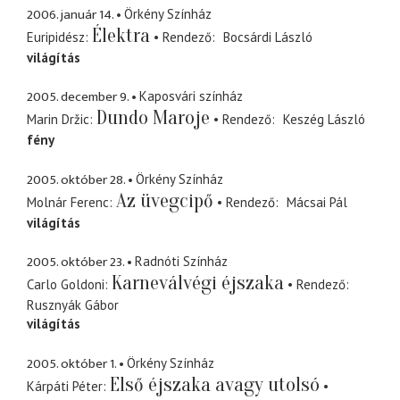
2006. január 14.
Örkény Színház
Élektra
Euripidész
Rendező
Bocsárdi László
világítás
2005. december 9.
Kaposvári színház
Dundo Maroje
Marin Držic
Rendező
Keszég László
fény
2005. október 28.
Örkény Színház
Az üvegcipő
Molnár Ferenc
Rendező
Mácsai Pál
világítás
2005. október 23.
Radnóti Színház
Karneválvégi éjszaka
Carlo Goldoni
Rendező
Rusznyák Gábor
világítás
2005. október 1.
Örkény Színház
Első éjszaka avagy utolsó
Kárpáti Péter