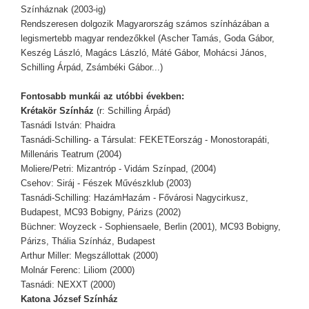
Színháznak (2003-ig)
Rendszeresen dolgozik Magyarország számos színházában a
legismertebb magyar rendezőkkel (Ascher Tamás, Goda Gábor,
Keszég László, Magács László, Máté Gábor, Mohácsi János,
Schilling Árpád, Zsámbéki Gábor...)
Fontosabb munkái az utóbbi években:
Krétakör Színház
(r: Schilling Árpád)
Tasnádi István: Phaidra
Tasnádi-Schilling- a Társulat: FEKETEország - Monostorapáti,
Millenáris Teatrum (2004)
Moliere/Petri: Mizantróp - Vidám Színpad, (2004)
Csehov: Siráj - Fészek Művészklub (2003)
Tasnádi-Schilling: HazámHazám - Fővárosi Nagycirkusz,
Budapest, MC93 Bobigny, Párizs (2002)
Büchner: Woyzeck - Sophiensaele, Berlin (2001), MC93 Bobigny,
Párizs, Thália Színház, Budapest
Arthur Miller: Megszállottak (2000)
Molnár Ferenc: Liliom (2000)
Tasnádi: NEXXT (2000)
Katona József Színház