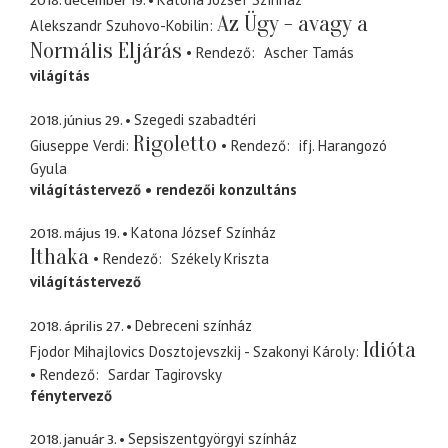
2018. december 19.
Az Ügy - avagy a
Alekszandr Szuhovo-Kobilin
Normális Eljárás
Rendező
Ascher Tamás
világítás
2018. június 29.
Szegedi szabadtéri
Rigoletto
Giuseppe Verdi
Rendező
ifj. Harangozó
Gyula
világítástervező
rendezői konzultáns
2018. május 19.
Katona József Színház
Ithaka
Rendező
Székely Kriszta
világítástervező
2018. április 27.
Debreceni színház
Idióta
Fjodor Mihajlovics Dosztojevszkij - Szakonyi Károly
Rendező
Sardar Tagirovsky
fénytervező
2018. január 3.
Sepsiszentgyörgyi színház