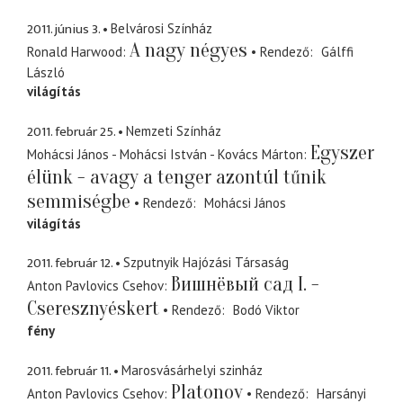
2011. június 3.
Belvárosi Színház
A nagy négyes
Ronald Harwood
Rendező
Gálffi
László
világítás
2011. február 25.
Nemzeti Színház
Egyszer
Mohácsi János - Mohácsi István - Kovács Márton
élünk - avagy a tenger azontúl tűnik
semmiségbe
Rendező
Mohácsi János
világítás
2011. február 12.
Szputnyik Hajózási Társaság
Bишнёвый сад I. -
Anton Pavlovics Csehov
Cseresznyéskert
Rendező
Bodó Viktor
fény
2011. február 11.
Marosvásárhelyi szinház
Platonov
Anton Pavlovics Csehov
Rendező
Harsányi