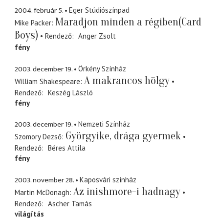
2004. február 5.
Eger Stúdiószínpad
Maradjon minden a régiben(Card
Mike Packer
Boys)
Rendező
Anger Zsolt
fény
2003. december 19.
Örkény Színház
A makrancos hölgy
William Shakespeare
Rendező
Keszég László
fény
2003. december 19.
Nemzeti Színház
Györgyike, drága gyermek
Szomory Dezső
Rendező
Béres Attila
fény
2003. november 28.
Kaposvári színház
Az inishmore-i hadnagy
Martin McDonagh
Rendező
Ascher Tamás
világítás