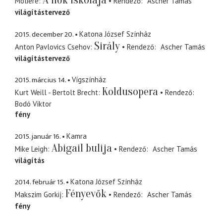
A nők iskolája
Molière
Rendező
Ascher Tamás
világítástervező
2015. december 20.
Katona József Színház
Sirály
Anton Pavlovics Csehov
Rendező
Ascher Tamás
világítástervező
2015. március 14.
Vígszínház
Koldusopera
Kurt Weill - Bertolt Brecht
Rendező
Bodó Viktor
fény
2015. január 16.
Kamra
Abigail bulija
Mike Leigh
Rendező
Ascher Tamás
világítás
2014. február 15.
Katona József Színház
Fényevők
Makszim Gorkij
Rendező
Ascher Tamás
fény