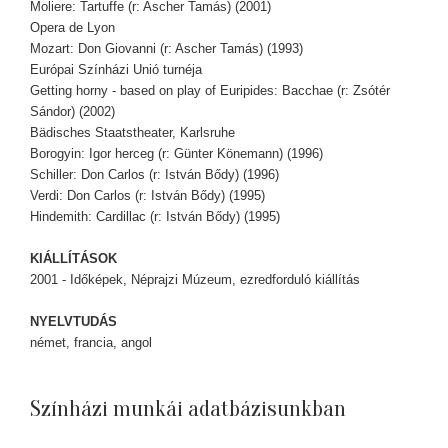
Moliere: Tartuffe (r: Ascher Tamás) (2001)
Opera de Lyon
Mozart: Don Giovanni (r: Ascher Tamás) (1993)
Európai Színházi Unió turnéja
Getting horny - based on play of Euripides: Bacchae (r: Zsótér
Sándor) (2002)
Bädisches Staatstheater, Karlsruhe
Borogyin: Igor herceg (r: Günter Könemann) (1996)
Schiller: Don Carlos (r: István Bődy) (1996)
Verdi: Don Carlos (r: István Bődy) (1995)
Hindemith: Cardillac (r: István Bődy) (1995)
KIÁLLÍTÁSOK
2001 - Időképek, Néprajzi Múzeum, ezredforduló kiállítás
NYELVTUDÁS
német, francia, angol
Színházi munkái adatbázisunkban