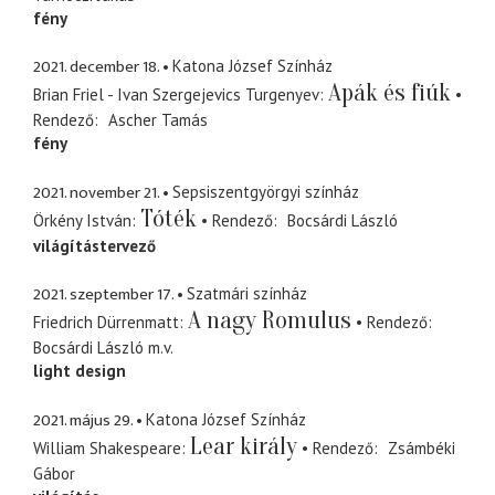
fény
2021. december 18.
Katona József Színház
Apák és fiúk
Brian Friel - Ivan Szergejevics Turgenyev
Rendező
Ascher Tamás
fény
2021. november 21.
Sepsiszentgyörgyi színház
Tóték
Örkény István
Rendező
Bocsárdi László
világítástervező
2021. szeptember 17.
Szatmári színház
A nagy Romulus
Friedrich Dürrenmatt
Rendező
Bocsárdi László
m.v.
light design
2021. május 29.
Katona József Színház
Lear király
William Shakespeare
Rendező
Zsámbéki
Gábor