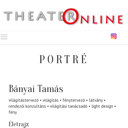
Toggle main menu visibility
PORTRÉ
Bányai Tamás
világítástervező
világítás
fénytervező
látvány
rendezői konzultáns
világítási tanácsadó
light design
fény
Életrajz