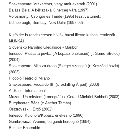
Shakespeare: Vízkereszt, vagy amit akartok (2001)
Balázs Béla: A kékszakállú herceg vára (1997)
Vörösmarty: Csongor és Tünde (1996) fesztiválturnék:
Edinborough, Bombay, New Delhi (1997-98)
Külföldre is rendszeresen hívják hazai illetve külhoni rendezők.
MUNKÁI
Slovensko Narodno Gledališče - Maribor
Ionesco: Plešasta pevka ( A kopasz énekesnő) (r: Samo Strelec)
(2004)
Shakespeare: Milo za drago (Szeget szeggel) (r: Keszég László)
(2003)
Piccolo Teatro di Milano
Shakespeare: Riccardo III. (r: Schilling Árpád) (2003)
ArtBallet International
Mozart: Un rekviem (koreográfus: Gerard-Michäel Bohbot) (2003)
Burgtheater, Bécs (r: Ascher Tamás)
Osztrovszkij: Erdő (2002)
Ionesco: Különóra/Kopasz énekesnő (1996)
Gombrowicz: Yvonne, burgundi hercegnő (1994)
Berliner Ensemble