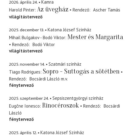
2026. április 24.
Kamra
Az üvegház
Harold Pinter
Rendező
Ascher Tamás
világítástervező
2025. december 13.
Katona József Színház
Mester és Margarita
Mihail Bulgakov - Bodó Viktor
Rendező
Bodó Viktor
világítástervező
2025. november 14.
Szatmári színház
Sopro - Suttogás a sötétben
Tiago Rodrigues
Rendező
Bocsárdi László
m.v.
fénytervező
2025. szeptember 24.
Sepsiszentgyörgyi színház
Rinocéroszok
Eugčne Ionesco
Rendező
Bocsárdi
László
fénytervező
2025. április 12.
Katona József Színház