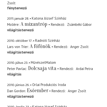
Zsolt
fénytervező
2011. január 28.
Katona József Színház
A mizantróp
Molière
Rendező
Zsámbéki Gábor
világítástervező
2010. október 17.
Radnóti Színház
A főfőnök
Lars von Trier
Rendező
Anger Zsolt
világítástervező
2010. július 23.
MűvészetMalom
Dolcsaja vita
Peter Pavlac
Rendező
Ardai Petra
világítás
2010. június 26.
Orlai Produkciós Iroda
Esőember
Dan Gordon
Rendező
Anger Zsolt
világítástervező
2010. április 23.
Katona József Színház