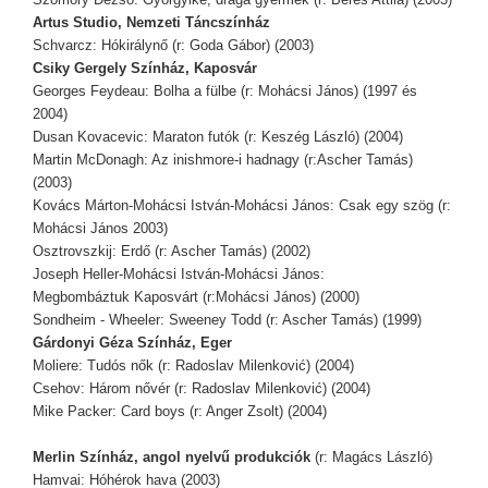
Artus Studio, Nemzeti Táncszínház
Schvarcz: Hókirálynő (r: Goda Gábor) (2003)
Csiky Gergely Színház, Kaposvár
Georges Feydeau: Bolha a fülbe (r: Mohácsi János) (1997 és
2004)
Dusan Kovacevic: Maraton futók (r: Keszég László) (2004)
Martin McDonagh: Az inishmore-i hadnagy (r:Ascher Tamás)
(2003)
Kovács Márton-Mohácsi István-Mohácsi János: Csak egy szög (r:
Mohácsi János 2003)
Osztrovszkij: Erdő (r: Ascher Tamás) (2002)
Joseph Heller-Mohácsi István-Mohácsi János:
Megbombáztuk Kaposvárt (r:Mohácsi János) (2000)
Sondheim - Wheeler: Sweeney Todd (r: Ascher Tamás) (1999)
Gárdonyi Géza Színház, Eger
Moliere: Tudós nők (r: Radoslav Milenković) (2004)
Csehov: Három nővér (r: Radoslav Milenković) (2004)
Mike Packer: Card boys (r: Anger Zsolt) (2004)
Merlin Színház, angol nyelvű produkciók
(r: Magács László)
Hamvai: Hóhérok hava (2003)