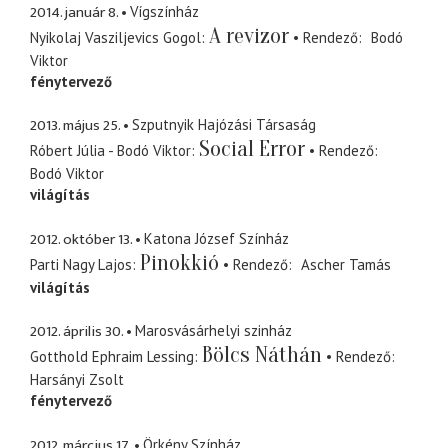
2014. január 8.
Vígszínház
A revizor
Nyikolaj Vasziljevics Gogol
Rendező
Bodó
Viktor
fénytervező
2013. május 25.
Szputnyik Hajózási Társaság
Social Error
Róbert Júlia - Bodó Viktor
Rendező
Bodó Viktor
világítás
2012. október 13.
Katona József Színház
Pinokkió
Parti Nagy Lajos
Rendező
Ascher Tamás
világítás
2012. április 30.
Marosvásárhelyi szinház
Bölcs Náthán
Gotthold Ephraim Lessing
Rendező
Harsányi Zsolt
fénytervező
2012. március 17.
Örkény Színház