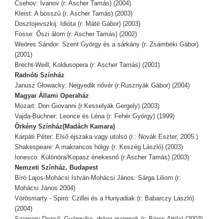
Csehov: Ivanov (r: Ascher Tamás) (2004)
Kleist: A bosszú (r: Ascher Tamás) (2003)
Dosztojevszkij: Idióta (r: Máté Gábor) (2003)
Fosse: Őszi álom (r: Ascher Tamás) (2002)
Weöres Sándor: Szent György és a sárkány (r: Zsámbéki Gábor)
(2001)
Brecht-Weill; Koldusopera (r: Ascher Tamás) (2001)
Radnóti Színház
Janusz Głowacky: Negyedik nővér (r:Rusznyák Gábor) (2004)
Magyar Állami Operaház
Mozart: Don Giovanni (r:Kesselyák Gergely) (2003)
Vajda-Büchner: Leonce és Léna (r: Fehér György) (1999)
Örkény Színház(Madách Kamara)
Kárpáti Péter: Első éjszaka vagy utolsó (r.: Novák Eszter, 2005.)
Shakespeare: A makrancos hölgy (r: Keszég László) (2003)
Ionesco: Különóra/Kopasz énekesnő (r:Ascher Tamás) (2003)
Nemzeti Színház, Budapest
Bíró Lajos-Mohácsi István-Mohácsi János: Sárga Liliom (r:
Mohácsi János 2004)
Vörösmarty - Spiró: Czillei és a Hunyadiak (r: Babarczy László)
(2004)
Szomory Dezső: Györgyike, drága gyermek (r: Béres Attila) (2003)