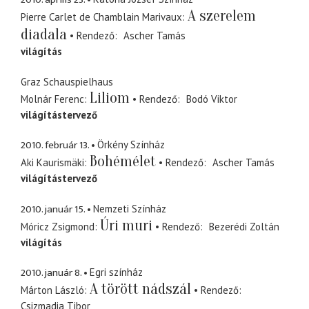
A szerelem
Pierre Carlet de Chamblain Marivaux
diadala
Rendező
Ascher Tamás
világítás
Graz Schauspielhaus
Liliom
Molnár Ferenc
Rendező
Bodó Viktor
világítástervező
2010. február 13.
Örkény Színház
Bohémélet
Aki Kaurismäki
Rendező
Ascher Tamás
világítástervező
2010. január 15.
Nemzeti Színház
Úri muri
Móricz Zsigmond
Rendező
Bezerédi Zoltán
világítás
2010. január 8.
Egri színház
A törött nádszál
Márton László
Rendező
Csizmadia Tibor