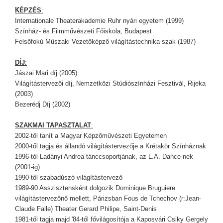
K
ÉPZÉS
:
Internationale Theaterakademie Ruhr nyári egyetem (1999)
Színház- és Filmművészeti Főiskola, Budapest
Felsőfokú Műszaki Vezetőképző világítástechnika szak (1987)
DÍJ
:
Jászai Mari díj (2005)
Világítástervezői díj, Nemzetközi Stúdiószínházi Fesztivál, Rijeka
(2003)
Bezerédj Díj (2002)
SZAKMAI TAPASZTALAT
:
2002-től tanít a Magyar Képzőművészeti Egyetemen
2000-től tagja és állandó világítástervezője a Krétakör Színháznak
1996-tól Ladányi Andrea tánccsoportjának, az L.A. Dance-nek
(2001-ig)
1990-től szabadúszó világítástervező
1989-90 Asszisztensként dolgozik Dominique Bruguiere
világítástervezőnő mellett, Párizsban Fous de Tchechov (r:Jean-
Claude Falle) Theater Gerard Philipe, Saint-Denis
1981-től tagja majd '84-től fővilágosítója a Kaposvári Csiky Gergely