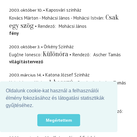
2003. október 10.
Kaposvári színház
Csak
Kovács Márton - Mohácsi János - Mohácsi István
egy szög
Rendező
Mohácsi János
fény
2003. október 3.
Örkény Színház
Különóra
Eugčne Ionesco
Rendező
Ascher Tamás
világítástervező
2003. március 14.
Katona József Színház
A bosszú
Heinrich von Kleist
Rendező
Ascher Tamás
világítás
Oldalunk cookie-kat használ a felhasználói
élmény fokozásához és látogatási statisztikák
2003. január 11.
Katona József Színház
gyűjtéséhez.
Az idióta
Fjodor Mihajlovics Dosztojevszkij
Rendező
Máté Gábor
Megértettem
fény