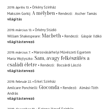
2019. április 13.
Örkény Színház
A mélyben
Makszim Gorkij
Rendező
Ascher Tamás
világítás
2019. március 13.
Örkény Stúdió
Macbeth
William Shakespeare
Rendező
Gáspár Ildikó
világítástervező
2019. március 7.
Marosvásárhelyi Művészeti Egyetem
Sam, avagy felkészülés a
Maria Wojtyszko
családi életre
Rendező
Bocsárdi László
világítástervező
2019. február 22.
Erkel Színház
Gioconda
Amilcare Ponchielli
Rendező
Almási-Tóth
András
világítástervező
Katona József Színház