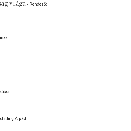
ság világa
Rendező
amás
Gábor
chilling Árpád