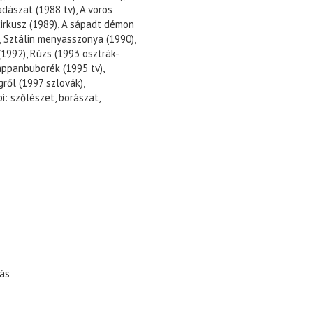
dászat (1988 tv), A vörös
cirkusz (1989), A sápadt démon
), Sztálin menyasszonya (1990),
(1992), Rúzs (1993 osztrák-
zappanbuborék (1995 tv),
gről (1997 szlovák),
i: szőlészet, borászat,
ás