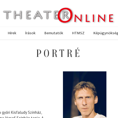
Hírek
Írások
Bemutatók
HTMSZ
Képügynöksé
PORTRÉ
 győri Kisfaludy Színház,
na József Színház tagja. A