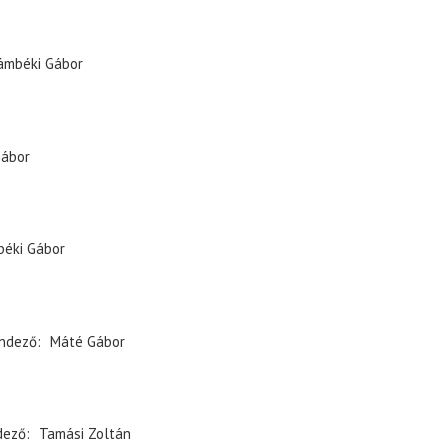
ámbéki Gábor
ábor
éki Gábor
ndező
Máté Gábor
dező
Tamási Zoltán