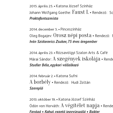
2015. április 25.
Katona József Színház
Faust I.
Johann Wolfgang Goethe
Rendező
Sc
Proktofantazmista
2014. december 5.
Pinceszínház
Orosz népi posta
Oleg Bogajev
Rendező
Iván Szidorovics Zsukov
75 éves öregember
2014. április 23.
Rózsavölgyi Szalon Arts & Café
A szegények iskolája
Márai Sándor
Rend
Studler Béla
egykori vállalkozó
2014. február 2.
Katona Sufni
A borbély
Rendező
Hudi Zoltán
Szereplő
2013. október 19.
Katona József Színház
A végítélet napja
Ödön von Horváth
Rend
Favágó
Kohut
vezető jegyvizsgáló
Bakter