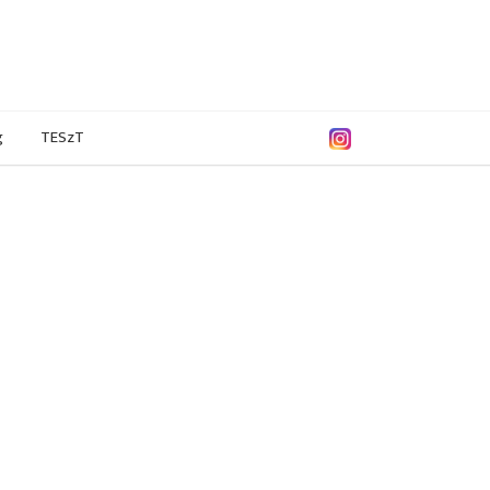
g
TESzT