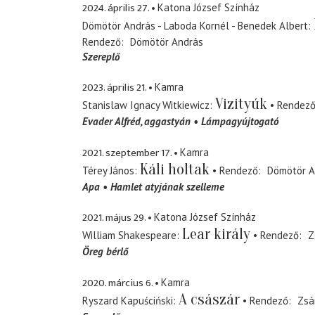
2024. április 27.
Katona József Színház
Dömötör András - Laboda Kornél - Benedek Albert
Rendező
Dömötör András
Szereplő
2023. április 21.
Kamra
Vizityúk
Stanislaw Ignacy Witkiewicz
Rendez
Evader Alfréd
aggastyán
Lámpagyújtogató
2021. szeptember 17.
Kamra
Káli holtak
Térey János
Rendező
Dömötör A
Apa
Hamlet atyjának szelleme
2021. május 29.
Katona József Színház
Lear király
William Shakespeare
Rendező
Z
Öreg bérlő
2020. március 6.
Kamra
A császár
Ryszard Kapuściński
Rendező
Zsá