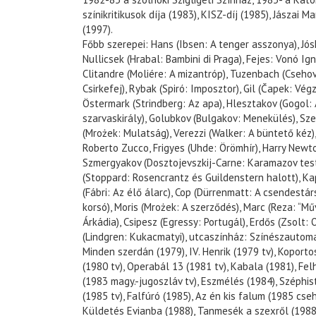
színikritikusok díja (1983), KISZ-díj (1985), Jászai 
(1997).
Főbb szerepei: Hans (Ibsen: A tenger asszonya), Jós
Nullicsek (Hrabal: Bambini di Praga), Fejes: Vonó Ig
Clitandre (Moliére: A mizantróp), Tuzenbach (Csehov
Csirkefej), Rybak (Spiró: Imposztor), Gil (Čapek: Vé
Östermark (Strindberg: Az apa), Hlesztakov (Gogol: A
szarvaskirály), Golubkov (Bulgakov: Menekülés), Sze
(Mrożek: Mulatság), Verezzi (Walker: A büntető kéz), 
Roberto Zucco, Frigyes (Uhde: Örömhír), Harry Newt
Szmergyakov (Dosztojevszkij-Carne: Karamazov test
(Stoppard: Rosencrantz és Guildenstern halott), Kap
(Fábri: Az élő álarc), Cop (Dürrenmatt: A csendestárs
korsó), Moris (Mrożek: A szerződés), Marc (Reza: “Mű
Árkádia), Csipesz (Egressy: Portugál), Erdős (Zsolt:
(Lindgren: Kukacmatyi), utcaszínház: Színészautom
Minden szerdán (1979), IV. Henrik (1979 tv), Koporto
(1980 tv), Operabál 13 (1981 tv), Kabala (1981), Fel
(1983 magy.-jugoszláv tv), Eszmélés (1984), Széphist
(1985 tv), Falfúró (1985), Az én kis falum (1985 cse
Küldetés Evianba (1988), Tanmesék a szexről (1988