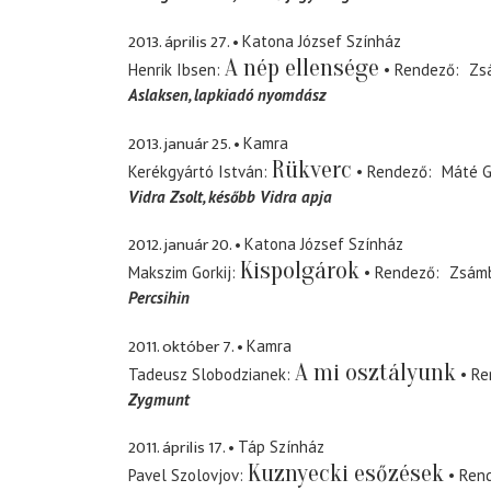
2013. április 27.
Katona József Színház
A nép ellensége
Henrik Ibsen
Rendező
Zs
Aslaksen
lapkiadó nyomdász
2013. január 25.
Kamra
Rükverc
Kerékgyártó István
Rendező
Máté G
Vidra Zsolt
később Vidra apja
2012. január 20.
Katona József Színház
Kispolgárok
Makszim Gorkij
Rendező
Zsámb
Percsihin
2011. október 7.
Kamra
A mi osztályunk
Tadeusz Slobodzianek
Re
Zygmunt
2011. április 17.
Táp Színház
Kuznyecki esőzések
Pavel Szolovjov
Ren