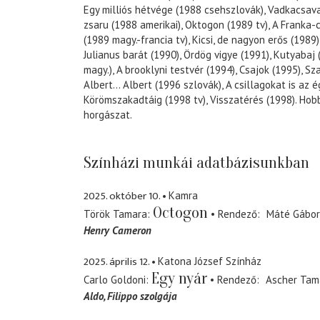
Egy milliós hétvége (1988 csehszlovák), Vadkacsava
zsaru (1988 amerikai), Oktogon (1989 tv), A Franka-
(1989 magy.-francia tv), Kicsi, de nagyon erős (1989
Julianus barát (1990), Ördög vigye (1991), Kutyabaj 
magy.), A brooklyni testvér (1994), Csajok (1995), S
Albert... Albert (1996 szlovák), A csillagokat is az é
Körömszakadtáig (1998 tv), Visszatérés (1998). Hobb
horgászat.
Színházi munkái adatbázisunkban
2025. október 10.
Kamra
Octogon
Török Tamara
Rendező
Máté Gábor
Henry Cameron
2025. április 12.
Katona József Színház
Egy nyár
Carlo Goldoni
Rendező
Ascher Tam
Aldo
Filippo szolgája