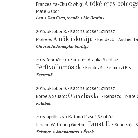
A tökéletes boldog
Frances Ya-Chu Cowhig
Máté Gábor
Lao
Gao Csen
rendőr
Mr. Destiny
2016. október 8.
Katona József Színház
A nők iskolája
Molière
Rendező
Ascher T
Chrysalde
Arnolphe barátja
2016. február 19.
Sanyi és Aranka Színház
Férfivallomások
Rendező
Selmeczi Bea
Szereplő
2015. október 9.
Katona József Színház
Olaszliszka
Borbély Szilárd
Rendező
Máté 
Falubeli
2015. április 26.
Katona József Színház
Faust II.
Johann Wolfgang Goethe
Rendező
S
Seismos
Anaxagoras
Érsek