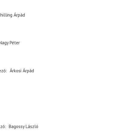
hilling Árpád
Nagy Péter
ező
Árkosi Árpád
ező
Bagossy László