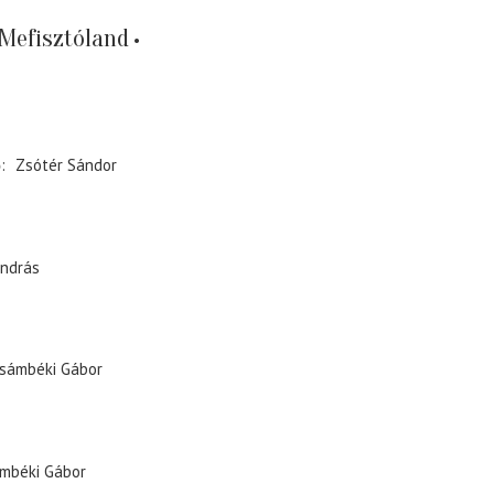
Mefisztóland
ő
Zsótér Sándor
ndrás
sámbéki Gábor
mbéki Gábor