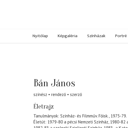
Nyitólap
Képgaléria
Színházak
Portré
Bán János
színész
rendező
szerző
Életrajz
Tanulmányok: Színház- és Filmműv. Főisk., 1975-79.
Életút: 1979-80 a pécsi Nemzeti Színház, 1980-82 a
1982-83 a szolnoki Szigligeti Színház, 1983- a Kato