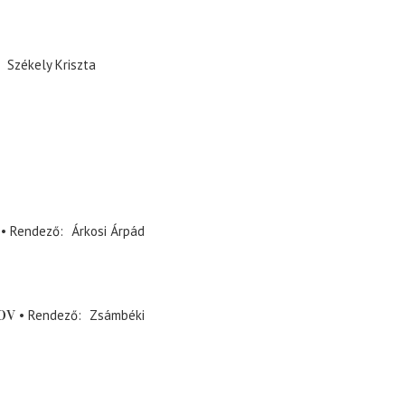
Székely Kriszta
Rendező
Árkosi Árpád
ov
Rendező
Zsámbéki