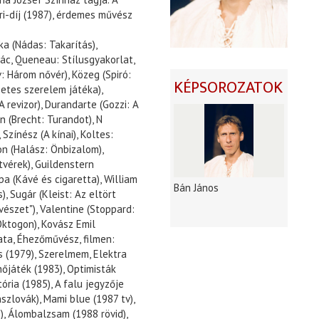
Mari-díj (1987), érdemes művész
ka (Nádas: Takarítás),
nác, Queneau: Stílusgyakorlat,
: Három nővér), Közeg (Spiró:
KÉPSOROZATOK
gzetes szerelem játéka),
 revizor), Durandarte (Gozzi: A
n (Brecht: Turandot), N
Színész (A kínai), Koltes:
on (Halász: Önbizalom),
vérek), Guildenstern
a (Kávé és cigaretta), William
Bán János
), Sugár (Kleist: Az eltört
vészet"), Valentine (Stoppard:
 Oktogon), Kovász Emil
ata, Éhezőművész, filmen:
s (1979), Szerelmem, Elektra
hőjáték (1983), Optimisták
ória (1985), A falu jegyzője
hszlovák), Mami blue (1987 tv),
), Álombalzsam (1988 rövid),