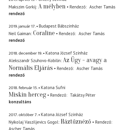
A mélyben
Makszim Gorkij
Rendező
Ascher Tamás
rendező
2019. január 17.
Budapest Bábszínház
Coraline
Neil Gaiman
Rendező
Ascher Tamás
rendező
2018. december 19.
Katona József Színház
Az Ügy - avagy a
Alekszandr Szuhovo-Kobilin
Normális Eljárás
Rendező
Ascher Tamás
rendező
2018. február 15.
Katona Sufni
Miskin herceg
Rendező
Takátsy Péter
konzultáns
2017. október 7.
Katona József Színház
Háztűznéző
Nyikolaj Vasziljevics Gogol
Rendező
Ascher Tamás