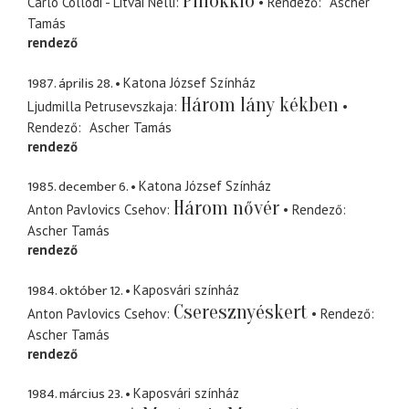
Pinokkió
Carlo Collodi - Litvai Nelli
Rendező
Ascher
Tamás
rendező
1987. április 28.
Katona József Színház
Három lány kékben
Ljudmilla Petrusevszkaja
Rendező
Ascher Tamás
rendező
1985. december 6.
Katona József Színház
Három nővér
Anton Pavlovics Csehov
Rendező
Ascher Tamás
rendező
1984. október 12.
Kaposvári színház
Cseresznyéskert
Anton Pavlovics Csehov
Rendező
Ascher Tamás
rendező
1984. március 23.
Kaposvári színház