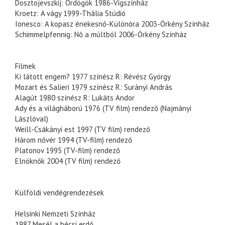
Dosztojevszkij: Ördögök 1986-Vígszínház
Kroetz: A vágy 1999-Thália Stúdió
Ionesco: A kopasz énekesnő-Különóra 2003-Örkény Színház
Schimmelpfennig: Nő a múltból 2006-Örkény Színház
Filmek
Ki látott engem? 1977 színész R: Révész György
Mozart és Salieri 1979 színész R: Surányi András
Alagút 1980 színész R: Lukáts Andor
Ady és a világháború 1976 (TV film) rendező (Najmányi
Lászlóval)
Weill-Csákányi est 1997 (TV film) rendező
Három nővér 1994 (TV-film) rendező
Platonov 1995 (TV-film) rendező
Elnöknők 2004 (TV film) rendező
Külföldi vendégrendezések
Helsinki Nemzeti Színház
1987 Mesél a bécsi erdő