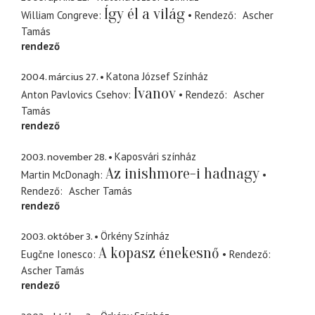
Így él a világ
William Congreve
Rendező
Ascher
Tamás
rendező
2004. március 27.
Katona József Színház
Ivanov
Anton Pavlovics Csehov
Rendező
Ascher
Tamás
rendező
2003. november 28.
Kaposvári színház
Az inishmore-i hadnagy
Martin McDonagh
Rendező
Ascher Tamás
rendező
2003. október 3.
Örkény Színház
A kopasz énekesnő
Eugčne Ionesco
Rendező
Ascher Tamás
rendező