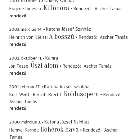
2003. október 3.
Örkény Színház
Különóra
Eugčne Ionesco
Rendező
Ascher Tamás
rendező
2003. március 14.
Katona József Színház
A bosszú
Heinrich von Kleist
Rendező
Ascher Tamás
rendező
2002. október 11.
Kamra
Őszi álom
Jon Fosse
Rendező
Ascher Tamás
rendező
2001. február 17.
Katona József Színház
Koldusopera
Kurt Weill - Bertolt Brecht
Rendező
Ascher Tamás
rendező
2000. március 3.
Katona József Színház
Hóhérok hava
Hamvai Kornél
Rendező
Ascher
Tamás