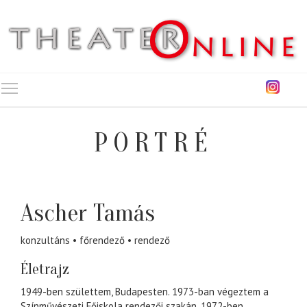
Toggle main menu visibility
PORTRÉ
Ascher Tamás
konzultáns
főrendező
rendező
Életrajz
1949-ben születtem, Budapesten. 1973-ban végeztem a
Színművészeti Főiskola rendezői szakán. 1972-ben,