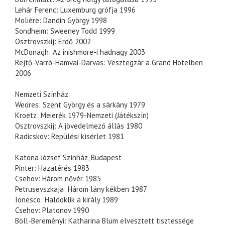
Lehár Ferenc: Luxemburg grófja 1996
Molière: Dandin György 1998
Sondheim: Sweeney Todd 1999
Osztrovszkij: Erdő 2002
McDonagh: Az inishmore-i hadnagy 2003
Rejtő-Varró-Hamvai-Darvas: Vesztegzár a Grand Hotelben
2006
Nemzeti Színház
Weöres: Szent György és a sárkány 1979
Kroetz: Meierék 1979-Nemzeti (Játékszín)
Osztrovszkij: A jövedelmező állás 1980
Radicskov: Repülési kísérlet 1981
Katona József Színház, Budapest
Pinter: Hazatérés 1983
Csehov: Három nővér 1985
Petrusevszkaja: Három lány kékben 1987
Ionesco: Haldoklik a király 1989
Csehov: Platonov 1990
Böll-Bereményi: Katharina Blum elvesztett tisztessége