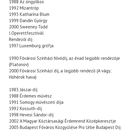
1988 Az öngyilkos
1992 Mizantróp
1993 Katharina Blum
1999 Dandin György
2000 Sweeney Todd
I.Operettfesztivál
Rendezői díj
1997 Luxemburg grófja
1990 Fővárosi Színházi Nívódíj, az évad legjobb rendezője
(Platonov)
2000 Fővárosi Színházi díj, a legjobb rendező (A vágy;
Hóhérok hava)
1983 Jászai-díj
1988 Érdemes művész
1991 Somogy művészeti díja
1992 Kossuth-díj
1998 Hevesi Sándor-díj
2002 A Magyar Köztársasági Érdemrend Középkeresztje
2003 Budapest Főváros Közgyűlése Pro Urbe Budapest Díj