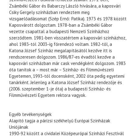
Zsámbéki Gábor és Babarczy László hívására, a kaposvári
Csiky Gergely színházban rendeztem meg
vizsgaelőadásomat (Szép Ernő: Patika). 1973 és 1978 között
Kaposvárott dolgoztam. 1978-ban a Zsámbéki Gábor
vezette csapattal a budapesti Nemzeti Színházhoz
szerződtem. 1981-ben visszatértem a kaposvári színházhoz,
ahol 1983-tól 2003-ig főrendező voltam. 1982-től, a
Katona József Színház megalapításától kezdve itt is
rendszeresen dolgozom. 1986/87-es évadtól kezdve a
kaposvári színházban már cask vendégként dolgozom. 1983
óta tanítok a – most már – Színház- és Filmművészeti
Egyetemen, 1993-tól docensként, 2002 óta pedig egyetemi
tanárként. Jelenleg a Katona József Színház rendezője és
(2006. szeptember 1-je óta) a budapesti Színház- és
Filmművészeti Egyetem rektora vagyok.
Egyéb tevékenységek
Alapító tagja a párizsi székhelyű Európai Színházak
Uniójának
1990-92 között a cividalei Középeurópai Színházi Fesztivál