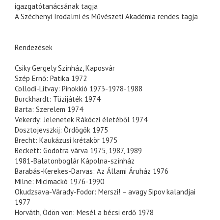
igazgatótanácsának tagja
A Széchenyi Irodalmi és Művészeti Akadémia rendes tagja
Rendezések
Csiky Gergely Színház, Kaposvár
Szép Ernő: Patika 1972
Collodi-Litvay: Pinokkió 1973-1978-1988
Burckhardt: Tüzijáték 1974
Barta: Szerelem 1974
Vekerdy: Jelenetek Rákóczi életéből 1974
Dosztojevszkij: Ördögök 1975
Brecht: Kaukázusi krétakör 1975
Beckett: Godotra várva 1975, 1987, 1989
1981-Balatonboglár Kápolna-színház
Barabás-Kerekes-Darvas: Az Állami Áruház 1976
Milne: Micimackó 1976-1990
Okudzsava-Várady-Fodor: Merszi! – avagy Sipov kalandjai
1977
Horváth, Ödön von: Mesél a bécsi erdő 1978