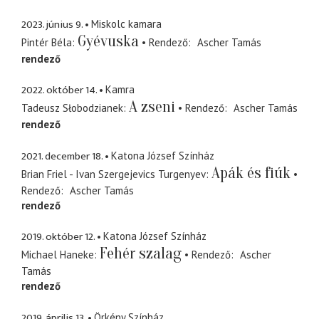
2023. június 9.
Miskolc kamara
Gyévuska
Pintér Béla
Rendező
Ascher Tamás
rendező
2022. október 14.
Kamra
A zseni
Tadeusz Słobodzianek
Rendező
Ascher Tamás
rendező
2021. december 18.
Katona József Színház
Apák és fiúk
Brian Friel - Ivan Szergejevics Turgenyev
Rendező
Ascher Tamás
rendező
2019. október 12.
Katona József Színház
Fehér szalag
Michael Haneke
Rendező
Ascher
Tamás
rendező
2019. április 13.
Örkény Színház