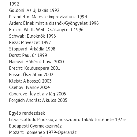
1992
Goldoni: Az új lakás 1992
Pirandello: Ma este improvizálunk 1994
Arden: Élnek mint a disznók/Gyöngyélet 1996
Brecht-Weill: Weill-Csákányi est 1996
Schwab: Elnöknők 1996
Reza: Művészet 1997
Stoppard: Árkádia 1998
Dorst: Paul úr 1999
Hamvai: Hóhérok hava 2000
Brecht: Koldusopera 2001
Fosse: Őszi álom 2002
Kleist: A bosszú 2003
Csehov: Ivanov 2004
Congreve: Így él a világ 2005
Forgách András: A kulcs 2005
Egyéb rendezések
Litvai-Collodi: Pinokkió, a hosszúorrú fabáb története 1975-
Budapesti Gyermekszínház
Mozart: Idomeneo 1979-Operaház