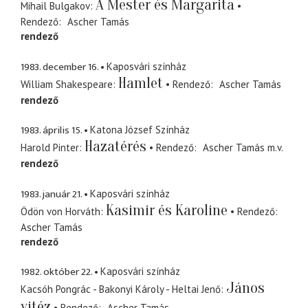
A Mester és Margarita
Mihail Bulgakov
Rendező
Ascher Tamás
rendező
1983. december 16.
Kaposvári színház
Hamlet
William Shakespeare
Rendező
Ascher Tamás
rendező
1983. április 15.
Katona József Színház
Hazatérés
Harold Pinter
Rendező
Ascher Tamás
m.v.
rendező
1983. január 21.
Kaposvári színház
Kasimir és Karoline
Ödön von Horváth
Rendező
Ascher Tamás
rendező
1982. október 22.
Kaposvári színház
János
Kacsóh Pongrác - Bakonyi Károly - Heltai Jenő
vitéz
Rendező
Ascher Tamás