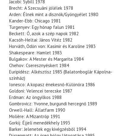
Jacobi: Sybill 1978
Brecht: A Szecsuáni jólélek 1978
Arden: Élnek mint a disznók/Gyöngyélet 1980
Kander-Ebb: Chicago 1981
Turgenyev: Egy hónap falun 1981
Beckett: Ó, azok a szép napok 1982
Kacsóh-Heltai: János Vitéz 1982
Horváth, Ödön von: Kasimir és Karoline 1983
Shakespeare: Hamlet 1983
Bulgakov: A Mester és Margarita 1984
Chehov: Cseresznyéskert 1984
Euripidész: Alkésztisz 1985 (Balatonboglár Kápolna-
színház)
Ionesco: A kopasz énekesnő-Különóra 1986
Goldoni: Velencei terecske 1987
Erdman: Az öngyilkos 1988
Gombrovicz: Yvonne, burgundi hercegnő 1989
Orwell-Hall: Állatfarm 1990
Molière: A Mizantróp 1991
Gorkij: Éjjeli menedékhely 1993
Barker: Jelenetek egy kivégzésből 1994
Dürrenmatt: Az öreg hölgy látogatása 1995