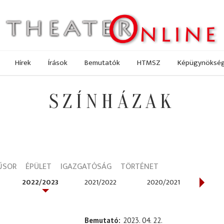
Hírek
Írások
Bemutatók
HTMSZ
Képügynöksé
SZÍNHÁZAK
ŰSOR
ÉPÜLET
IGAZGATÓSÁG
TÖRTÉNET
2022/2023
2021/2022
2020/2021
201
Bemutató
2023. 04. 22.