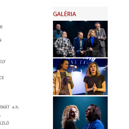
GALÉRIA
ER
N
ELY
CE
ERNÁT
e.h.
A
SZLÓ