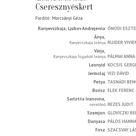
Cseresznyéskert
Fordító
Morcsányi Géza
Ranyevszkaja, Ljubov Andrejevna
ÓNODI ESZT
Ánya
RUJDER VIVIE
Ranyevszkaja leánya
Várja
PÁLMAI ANNA
Ranyevszkaja fogadott leánya
Leonyid
KOCSIS GERG
Jermolaj
VIZI DÁVID
Petya
TASNÁDI BEN
Borisz
ELEK FERENC
Sarlotta Ivanovna
REZES JUDIT
nevelőnő
Szemjon
GLOVICZKI B
Dunyasa
PÁLOS HANN
Firsz
SZACSVAY LÁ