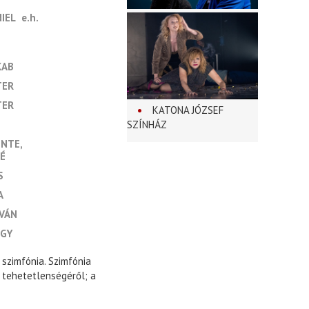
IEL
e.h.
KAB
TER
TER
KATONA JÓZSEF
SZÍNHÁZ
ENTE
É
S
A
TVÁN
RGY
szimfónia. Szimfónia
s tehetetlenségéről; a