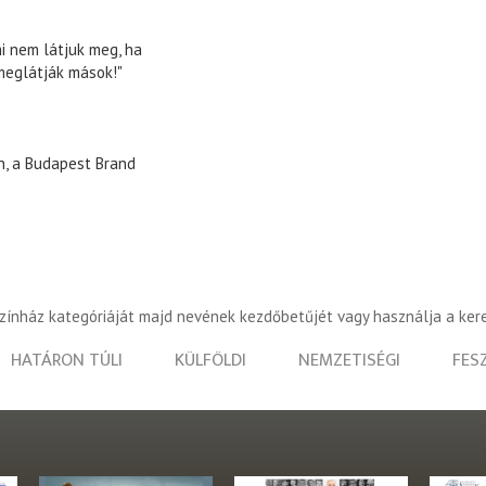
mi nem látjuk meg, ha
meglátják mások!"
n, a Budapest Brand
színház kategóriáját majd nevének kezdőbetűjét vagy használja a ker
HATÁRON TÚLI
KÜLFÖLDI
NEMZETISÉGI
FES