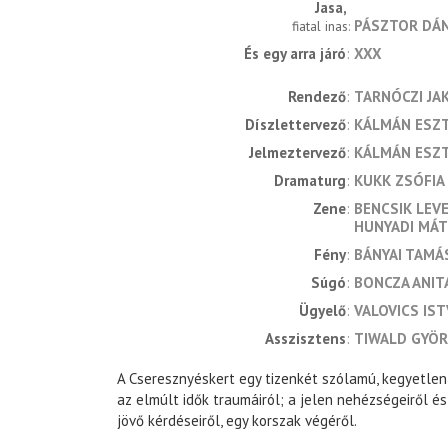
Jasa
PÁSZTOR DÁN
fiatal inas
És egy arra járó
XXX
rendező
TARNÓCZI JA
díszlettervező
KÁLMÁN ESZ
jelmeztervező
KÁLMÁN ESZ
dramaturg
KUKK ZSÓFIA
zene
BENCSIK LEV
HUNYADI MÁT
fény
BÁNYAI TAMÁ
súgó
BONCZA ANIT
ügyelő
VALOVICS IS
asszisztens
TIWALD GYÖ
A Cseresznyéskert egy tizenkét szólamú, kegyetlen 
az elmúlt idők traumáiról; a jelen nehézségeiről é
jövő kérdéseiről, egy korszak végéről.