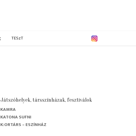
g
TESzT
Játszóhelyek, társszínházak, fesztiválok
KAMRA
9/2020
2018/2019
2017/2018
2016/2017
KATONA SUFNI
K:ORTÁRS – ESZÍNHÁZ