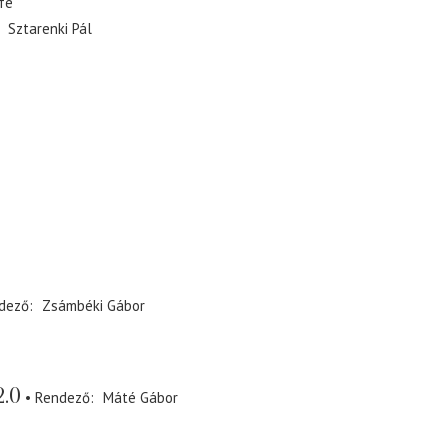
fé
Sztarenki Pál
dező
Zsámbéki Gábor
2.0
Rendező
Máté Gábor