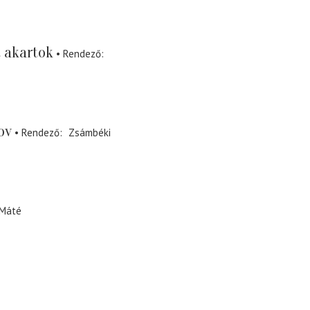
t akartok
Rendező
ov
Rendező
Zsámbéki
 Máté