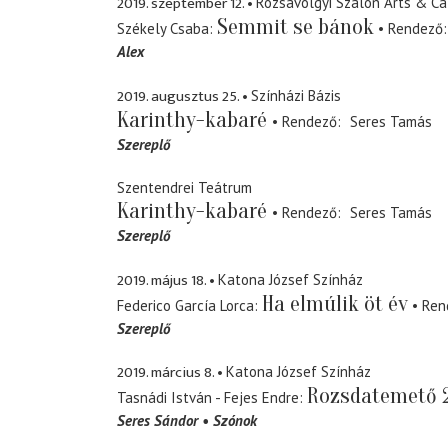
2019. szeptember 12.
Rózsavölgyi Szalon Arts & Ca
Semmit se bánok
Székely Csaba
Rendező
Alex
2019. augusztus 25.
Színházi Bázis
Karinthy-kabaré
Rendező
Seres Tamás
Szereplő
Szentendrei Teátrum
Karinthy-kabaré
Rendező
Seres Tamás
Szereplő
2019. május 18.
Katona József Színház
Ha elmúlik öt év
Federico García Lorca
Ren
Szereplő
2019. március 8.
Katona József Színház
Rozsdatemető 
Tasnádi István - Fejes Endre
Seres Sándor
Szónok