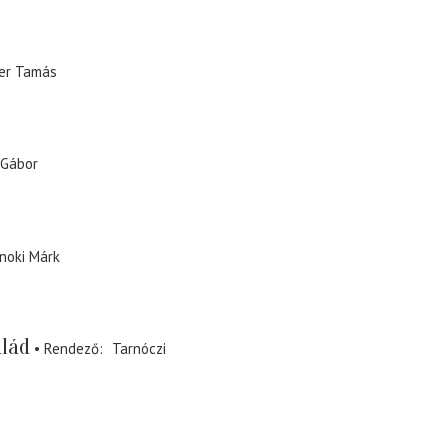
er Tamás
 Gábor
noki Márk
alád
Rendező
Tarnóczi