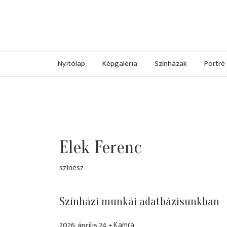
Nyitólap
Képgaléria
Színházak
Portré
Elek Ferenc
színész
Színházi munkái adatbázisunkban
2026. április 24.
Kamra