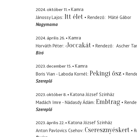
2024. október 11.
Kamra
Itt élet
Jánossy Lajos
Rendező
Máté Gábor
Nagymama
2024. április 26.
Kamra
Joccakát
Horváth Péter
Rendező
Ascher Ta
Bíró
2023. december 15.
Kamra
Pekingi ősz
Boris Vian - Laboda Kornél
Rend
Szereplő
2023. október 8.
Katona József Színház
Embtrag
Madách Imre - Nádasdy Ádám
Rende
Szereplő
2023. április 22.
Katona József Színház
Cseresznyéskert
Anton Pavlovics Csehov
R