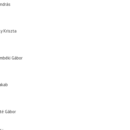
ndrás
y Kriszta
mbéki Gábor
akab
té Gábor