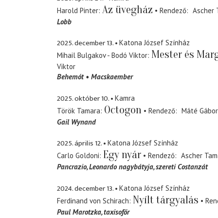
Az üvegház
Harold Pinter
Rendező
Ascher 
Lobb
2025. december 13.
Katona József Színház
Mester és Marg
Mihail Bulgakov - Bodó Viktor
Viktor
Behemót
Macskaember
2025. október 10.
Kamra
Octogon
Török Tamara
Rendező
Máté Gábor
Gail Wynand
2025. április 12.
Katona József Színház
Egy nyár
Carlo Goldoni
Rendező
Ascher Tam
Pancrazio
Leonardo nagybátyja, szereti Costanzát
2024. december 13.
Katona József Színház
Nyílt tárgyalás
Ferdinand von Schirach
Ren
Paul Marotzka
taxisofőr