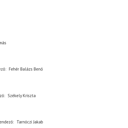
más
ező
Fehér Balázs Benő
ző
Székely Kriszta
endező
Tarnóczi Jakab