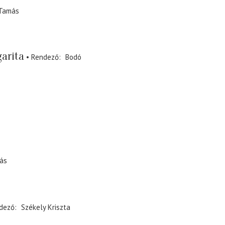
Tamás
arita
Rendező
Bodó
ás
dező
Székely Kriszta