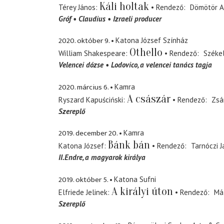
Káli holtak
Térey János
Rendező
Dömötör A
Gróf
Claudius
Izraeli producer
2020. október 9.
Katona József Színház
Othello
William Shakespeare
Rendező
Székel
Velencei dózse
Lodovico
a velencei tanács tagja
2020. március 6.
Kamra
A császár
Ryszard Kapuściński
Rendező
Zsá
Szereplő
2019. december 20.
Kamra
Bánk bán
Katona József
Rendező
Tarnóczi J
II.Endre
a magyarok királya
2019. október 5.
Katona Sufni
A királyi úton
Elfriede Jelinek
Rendező
Má
Szereplő