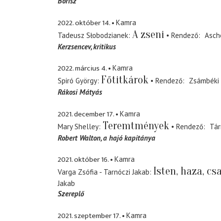
Borisz
2022. október 14.
Kamra
A zseni
Tadeusz Słobodzianek
Rendező
Asch
Kerzsencev
kritikus
2022. március 4.
Kamra
Főtitkárok
Spiró György
Rendező
Zsámbéki
Rákosi Mátyás
2021. december 17.
Kamra
Teremtmények
Mary Shelley
Rendező
Tár
Robert Walton
a hajó kapitánya
2021. október 16.
Kamra
Isten, haza, cs
Varga Zsófia - Tarnóczi Jakab
Jakab
Szereplő
2021. szeptember 17.
Kamra