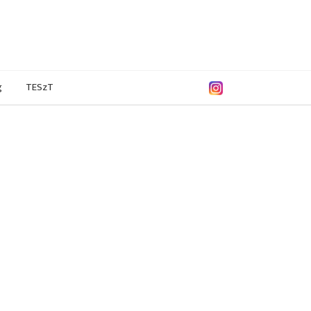
g
TESzT