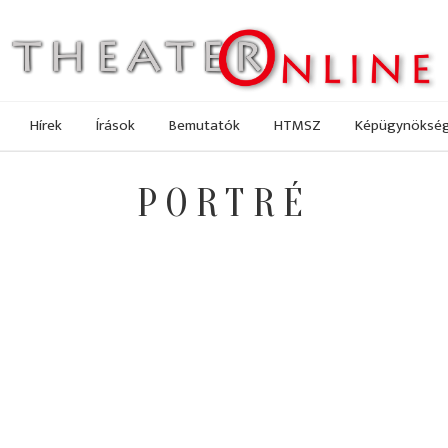
Hírek
Írások
Bemutatók
HTMSZ
Képügynöksé
PORTRÉ