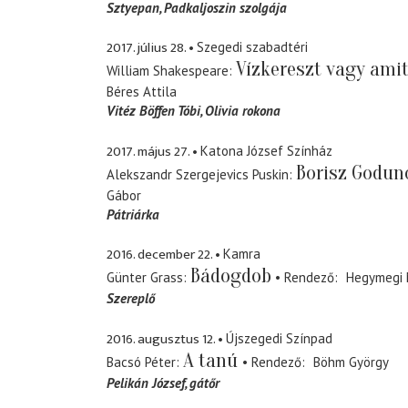
Sztyepan
Padkaljoszin szolgája
2017. július 28.
Szegedi szabadtéri
Vízkereszt vagy ami
William Shakespeare
Béres Attila
Vitéz Böffen Tóbi
Olivia rokona
2017. május 27.
Katona József Színház
Borisz Godun
Alekszandr Szergejevics Puskin
Gábor
Pátriárka
2016. december 22.
Kamra
Bádogdob
Günter Grass
Rendező
Hegymegi
Szereplő
2016. augusztus 12.
Újszegedi Színpad
A tanú
Bacsó Péter
Rendező
Böhm György
Pelikán József
gátőr