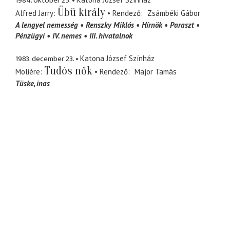
1984. október 25.
Übü király
Alfred Jarry
Rendező
Zsámbéki Gábor
A lengyel nemesség
Renszky Miklós
Hírnök
Paraszt
Pénzügyi
IV. nemes
III. hivatalnok
1983. december 23.
Katona József Színház
Tudós nők
Molière
Rendező
Major Tamás
Tüske
inas