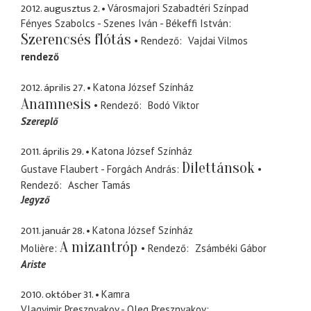
2012. augusztus 2.
Városmajori Szabadtéri Színpad
Fényes Szabolcs - Szenes Iván - Békeffi István
Szerencsés flótás
Rendező
Vajdai Vilmos
rendező
2012. április 27.
Katona József Színház
Anamnesis
Rendező
Bodó Viktor
Szereplő
2011. április 29.
Katona József Színház
Dilettánsok
Gustave Flaubert - Forgách András
Rendező
Ascher Tamás
Jegyző
2011. január 28.
Katona József Színház
A mizantróp
Molière
Rendező
Zsámbéki Gábor
Ariste
2010. október 31.
Kamra
Vlagyimir Presznyakov - Oleg Presznyakov