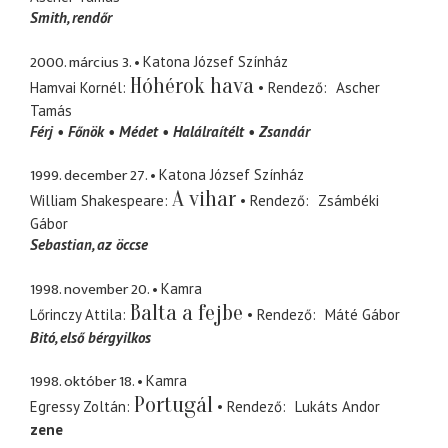
Smith
rendőr
2000. március 3.
Katona József Színház
Hóhérok hava
Hamvai Kornél
Rendező
Ascher
Tamás
Férj
Főnök
Médet
Halálraítélt
Zsandár
1999. december 27.
Katona József Színház
A vihar
William Shakespeare
Rendező
Zsámbéki
Gábor
Sebastian
az öccse
1998. november 20.
Kamra
Balta a fejbe
Lőrinczy Attila
Rendező
Máté Gábor
Bitó
első bérgyilkos
1998. október 18.
Kamra
Portugál
Egressy Zoltán
Rendező
Lukáts Andor
zene