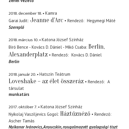
zenei vezető
2018. december 18.
Kamra
Jeanne d'Arc
Garai Judit
Rendező
Hegymegi Máté
Szereplő
2018. március 10.
Katona József Színház
Berlin,
Bíró Bence - Kovács D. Dániel - Mikó Csaba
Alexanderplatz
Rendező
Kovács D. Dániel
Berlin
2018. január 20.
Hatszín Teátrum
Loveshake – az élet összeráz
Rendező
A
társulat
munkatárs
2017. október 7.
Katona József Színház
Háztűznéző
Nyikolaj Vasziljevics Gogol
Rendező
Ascher Tamás
Nyikanor Ivánovics, Anyucskin
nyugalmazott gyalogsági tiszt