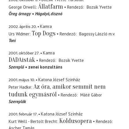
Állatfarm
George Orwell
Rendező
Bozsik Yvette
Öreg őrnagy
Hógolyó
disznó
2002. április 20.
Kamra
Top Dogs
Urs Widmer
Rendező
Bagossy László
m.v.
Toni
2001. október 27.
Kamra
DADAisták
Rendező
Bozsik Yvette
Szereplő
zenei konzultáns
2001. május 10.
Katona József Színház
Az óra, amikor semmit nem
Peter Hadke
tudunk egymásról
Rendező
Máté Gábor
Szereplők
2001. február 17.
Katona József Színház
Koldusopera
Kurt Weill - Bertolt Brecht
Rendező
Ascher Tamás