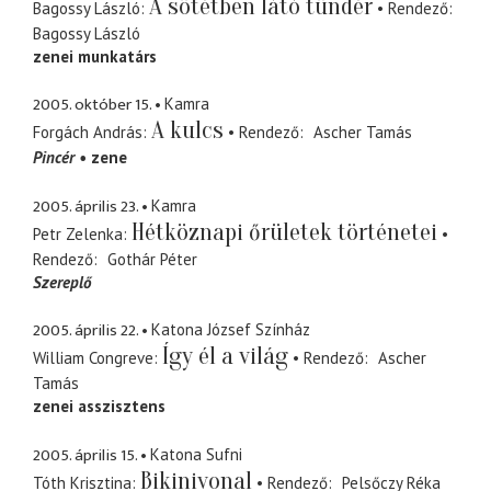
A sötétben látó tündér
Bagossy László
Rendező
Bagossy László
zenei munkatárs
2005. október 15.
Kamra
A kulcs
Forgách András
Rendező
Ascher Tamás
Pincér
zene
2005. április 23.
Kamra
Hétköznapi őrületek történetei
Petr Zelenka
Rendező
Gothár Péter
Szereplő
2005. április 22.
Katona József Színház
Így él a világ
William Congreve
Rendező
Ascher
Tamás
zenei asszisztens
2005. április 15.
Katona Sufni
Bikinivonal
Tóth Krisztina
Rendező
Pelsőczy Réka