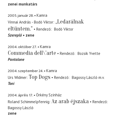
zenei munkatárs
2005. január 28.
Kamra
„Ledarálnak
Vinnai András - Bodó Viktor
eltüntem."
Rendező
Bodó Viktor
Szereplő
zene
2004. október 27.
Kamra
Commedia dell\'arte
Rendező
Bozsik Yvette
Pantalone
2004. szeptember 24.
Kamra
Top Dogs
Urs Widmer
Rendező
Bagossy László
m.v.
Toni
2004. április 17.
Örkény Színház
Az arab éjszaka
Roland Schimmelpfennig
Rendező
Bagossy László
zene