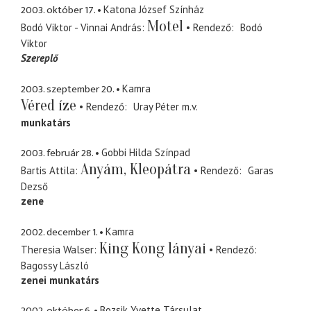
2003. október 17.
Katona József Színház
Motel
Bodó Viktor - Vinnai András
Rendező
Bodó
Viktor
Szereplő
2003. szeptember 20.
Kamra
Véred íze
Rendező
Uray Péter
m.v.
munkatárs
2003. február 28.
Gobbi Hilda Színpad
Anyám, Kleopátra
Bartis Attila
Rendező
Garas
Dezső
zene
2002. december 1.
Kamra
King Kong lányai
Theresia Walser
Rendező
Bagossy László
zenei munkatárs
2002. október 6.
Bozsik Yvette Társulat