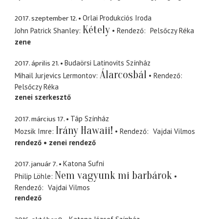
2017. szeptember 12.
Orlai Produkciós Iroda
Kétely
John Patrick Shanley
Rendező
Pelsőczy Réka
zene
2017. április 21.
Budaörsi Latinovits Színház
Álarcosbál
Mihail Jurjevics Lermontov
Rendező
Pelsőczy Réka
zenei szerkesztő
2017. március 17.
Táp Színház
Irány Hawaii!
Mozsik Imre
Rendező
Vajdai Vilmos
rendező
zenei rendező
2017. január 7.
Katona Sufni
Nem vagyunk mi barbárok
Philip Löhle
Rendező
Vajdai Vilmos
rendező