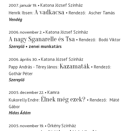
2007. január 19.
Katona József Színház
A vadkacsa
Henrik Ibsen
Rendező
Ascher Tamás
Vendég
2006. november 2.
Katona József Színház
A nagy Sganarelle és Tsa
Rendező
Bodó Viktor
Szereplő
zenei munkatárs
2006. április 30.
Katona József Színház
Kazamaták
Papp András - Térey János
Rendező
Gothár Péter
Szereplő
2005. december 22.
Kamra
Élnek még ezek?
Kukorelly Endre
Rendező
Máté
Gábor
Hidas Ádám
2005. november 19.
Örkény Színház