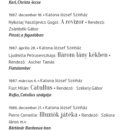
Karl
Christa öccse
1987. december 18.
Katona József Színház
A revizor
Nyikolaj Vasziljevics Gogol
Rendező
Zsámbéki Gábor
Pincér
a fogadóban
1987. április 28.
Katona József Színház
Három lány kékben
Ljudmilla Petrusevszkaja
Rendező
Ascher Tamás
Fiatalember
1987. március 6.
Katona József Színház
Catullus
Füst Milán
Rendező
Székely Gábor
Rufus
Catullus szolgája
1986. december 21.
Katona József Színház
Illuziók játéka
Pierre Corneille
Rendező
Szikora
János
m.v.
Börtönőr Bordeaux-ban