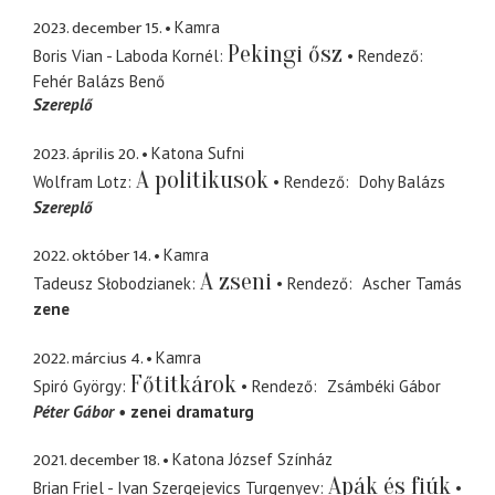
2023. december 15.
Kamra
Pekingi ősz
Boris Vian - Laboda Kornél
Rendező
Fehér Balázs Benő
Szereplő
2023. április 20.
Katona Sufni
A politikusok
Wolfram Lotz
Rendező
Dohy Balázs
Szereplő
2022. október 14.
Kamra
A zseni
Tadeusz Słobodzianek
Rendező
Ascher Tamás
zene
2022. március 4.
Kamra
Főtitkárok
Spiró György
Rendező
Zsámbéki Gábor
Péter Gábor
zenei dramaturg
2021. december 18.
Katona József Színház
Apák és fiúk
Brian Friel - Ivan Szergejevics Turgenyev