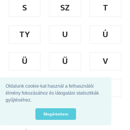
S
SZ
T
TY
U
Ú
Ü
Ű
V
W
X
Y
Oldalunk cookie-kat használ a felhasználói
élmény fokozásához és látogatási statisztikák
gyűjtéséhez.
Z
ZS
Megértettem