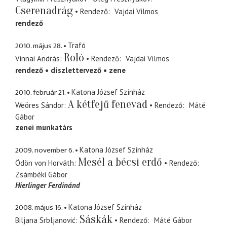
Cserenadrág
Rendező
Vajdai Vilmos
rendező
2010. május 28.
Trafó
Roló
Vinnai András
Rendező
Vajdai Vilmos
rendező
díszlettervező
zene
2010. február 21.
Katona József Színház
A kétfejű fenevad
Weöres Sándor
Rendező
Máté
Gábor
zenei munkatárs
2009. november 6.
Katona József Színház
Mesél a bécsi erdő
Ödön von Horváth
Rendező
Zsámbéki Gábor
Hierlinger Ferdinánd
2008. május 16.
Katona József Színház
Sáskák
Biljana Srbljanović
Rendező
Máté Gábor