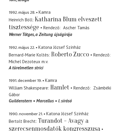
1992. május 28.
Kamra
Katharina Blum elveszett
Heinrich Böll
tisztessége
Rendező
Ascher Tamás
Werner Tötges
a Zeitung újságírója
1992. május 22.
Katona József Színház
Roberto Zucco
Bernard-Marie Koltès
Rendező
Michel Dezoteux
m.v.
A türelmetlen strici
1991. december 19.
Kamra
Hamlet
William Shakespeare
Rendező
Zsámbéki
Gábor
Guildenstern
Marcellus
I. sírásó
1990. november 21.
Katona József Színház
Turandot - Avagy a
Bertolt Brecht
szerecsenmosdatók kongresszusa