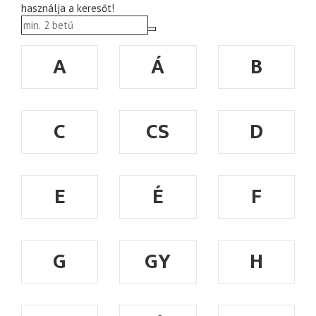
használja a keresőt!
A
Á
B
C
CS
D
E
É
F
G
GY
H