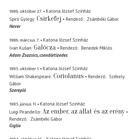
1986. október 27.
Katona József Színház
Csirkefej
Spiró György
Rendező
Zsámbéki Gábor
Haver
1986. március 7.
Katona József Színház
Galócza
Ivan Kušan
Rendező
Benedek Miklós
Adam Zsazsics
csendőrtizedes
1985. október 1.
Katona József Színház
Coriolanus
William Shakespeare
Rendező
Székely
Gábor
Szereplő
1985. június 11.
Katona József Színház
Az ember, az állat és az erény
Luigi Pirandello
Rendező
Zsámbéki Gábor
Giglio
Katona József Színház