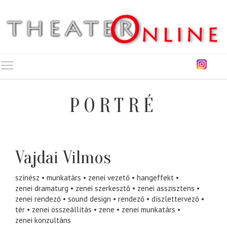
Toggle main menu visibility
PORTRÉ
Vajdai Vilmos
színész
munkatárs
zenei vezető
hangeffekt
zenei dramaturg
zenei szerkesztő
zenei asszisztens
zenei rendező
sound design
rendező
díszlettervező
tér
zenei összeállítás
zene
zenei munkatárs
zenei konzultáns