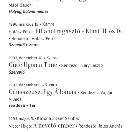
Máté Gábor
Hólyag
bolond nemes
1996. március 15.
Kamra
Pillanatragasztó - Kínai III. és IV.
Halász Péter
Rendező
Halász Péter
Szereplő
zene
1995. december 10.
Kamra
Once Upon a Time
Rendező
Sáry László
Szereplő
1995. december 8.
Kamra
Odüsszeusz: Egy Állomás
Rendező
Vajdai
Vilmos
rendező
tér
1995. május 5.
Katona József Színház
A nevető ember
Victor Hugo
Rendező
Jeles András