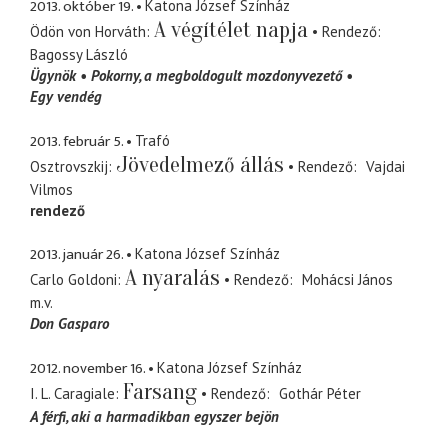
2013. október 19.
Katona József Színház
A végítélet napja
Ödön von Horváth
Rendező
Bagossy László
Ügynök
Pokorny
a megboldogult mozdonyvezető
Egy vendég
2013. február 5.
Trafó
Jövedelmező állás
Osztrovszkij
Rendező
Vajdai
Vilmos
rendező
2013. január 26.
Katona József Színház
A nyaralás
Carlo Goldoni
Rendező
Mohácsi János
m.v.
Don Gasparo
2012. november 16.
Katona József Színház
Farsang
I. L. Caragiale
Rendező
Gothár Péter
A férfi, aki a harmadikban egyszer bejön