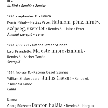
m.v.
III. Bíró
Rendőr
Zenész
1994. szeptember 12.
Kamra
Hatalom, pénz, hírnév,
Kornis Mihály - Halász Péter
szépség, szeretet
Rendező
Halász Péter
Állandó szereplő
zene
1994. április 21.
Katona József Színház
Ma este improvizálunk
Luigi Pirandello
Rendező
Ascher Tamás
Szereplő
1994. február 11.
Katona József Színház
Julius Caesar
William Shakespeare
Rendező
Zsámbéki Gábor
Cinna
Kamra
Danton halála
Georg Büchner
Rendező
Hargitai