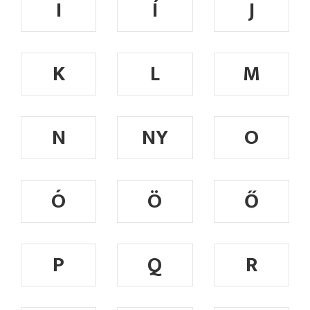
I
Í
J
K
L
M
N
NY
O
Ó
Ö
Ő
P
Q
R