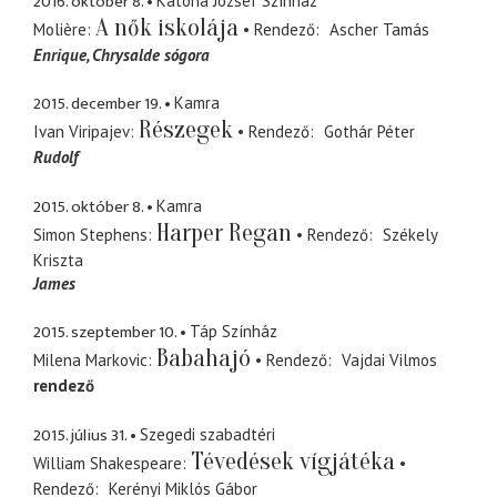
2016. október 8.
Katona József Színház
A nők iskolája
Molière
Rendező
Ascher Tamás
Enrique
Chrysalde sógora
2015. december 19.
Kamra
Részegek
Ivan Viripajev
Rendező
Gothár Péter
Rudolf
2015. október 8.
Kamra
Harper Regan
Simon Stephens
Rendező
Székely
Kriszta
James
2015. szeptember 10.
Táp Színház
Babahajó
Milena Markovic
Rendező
Vajdai Vilmos
rendező
2015. július 31.
Szegedi szabadtéri
Tévedések vígjátéka
William Shakespeare
Rendező
Kerényi Miklós Gábor