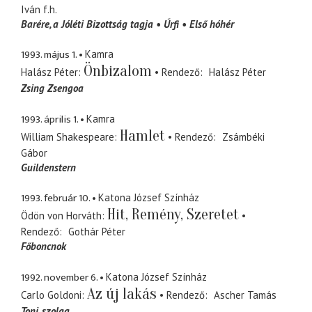
Iván
f.h.
Barére
a Jóléti Bizottság tagja
Úrfi
Első hóhér
1993. május 1.
Kamra
Önbizalom
Halász Péter
Rendező
Halász Péter
Zsing Zsengoa
1993. április 1.
Kamra
Hamlet
William Shakespeare
Rendező
Zsámbéki
Gábor
Guildenstern
1993. február 10.
Katona József Színház
Hit, Remény, Szeretet
Ödön von Horváth
Rendező
Gothár Péter
Főboncnok
1992. november 6.
Katona József Színház
Az új lakás
Carlo Goldoni
Rendező
Ascher Tamás
Toni
szolga