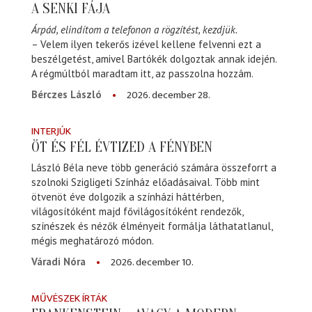
A SENKI FÁJA
Árpád, elindítom a telefonon a rögzítést, kezdjük.
– Velem ilyen tekerős izével kellene felvenni ezt a
beszélgetést, amivel Bartókék dolgoztak annak idején.
A régmúltból maradtam itt, az passzolna hozzám.
2026. december 28.
Bérczes László
INTERJÚK
ÖT ÉS FÉL ÉVTIZED A FÉNYBEN
László Béla neve több generáció számára összeforrt a
szolnoki Szigligeti Színház előadásaival. Több mint
ötvenöt éve dolgozik a színházi háttérben,
világosítóként majd fővilágosítóként rendezők,
színészek és nézők élményeit formálja láthatatlanul,
mégis meghatározó módon.
2026. december 10.
Váradi Nóra
MŰVÉSZEK ÍRTÁK