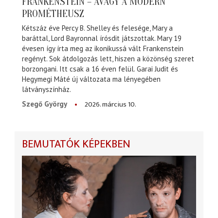
FRANKENSTEIN – AVAGY A MODERN
PROMÉTHEUSZ
Kétszáz éve Percy B. Shelley és felesége, Mary a
baráttal, Lord Bayronnal írósdit játszottak. Mary 19
évesen így írta meg az ikonikussá vált Frankenstein
regényt. Sok átdolgozás lett, hiszen a közönség szeret
borzongani. Itt csak a 16 éven felül. Garai Judit és
Hegymegi Máté új változata ma lényegében
látványszínház.
2026. március 10.
Szegő György
BEMUTATÓK KÉPEKBEN