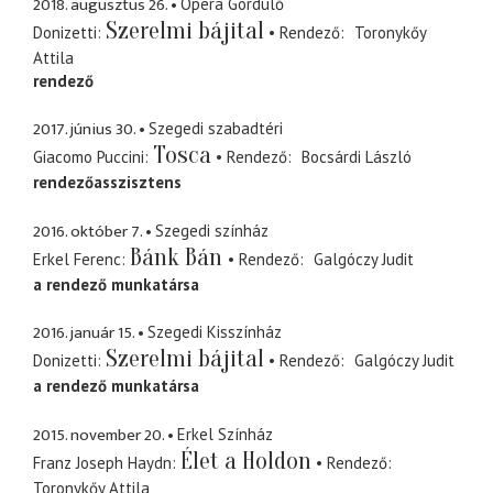
2018. augusztus 26.
Opera Gördülő
Szerelmi bájital
Donizetti
Rendező
Toronykőy
Attila
rendező
2017. június 30.
Szegedi szabadtéri
Tosca
Giacomo Puccini
Rendező
Bocsárdi László
rendezőasszisztens
2016. október 7.
Szegedi színház
Bánk Bán
Erkel Ferenc
Rendező
Galgóczy Judit
a rendező munkatársa
2016. január 15.
Szegedi Kisszínház
Szerelmi bájital
Donizetti
Rendező
Galgóczy Judit
a rendező munkatársa
2015. november 20.
Erkel Színház
Élet a Holdon
Franz Joseph Haydn
Rendező
Toronykőy Attila