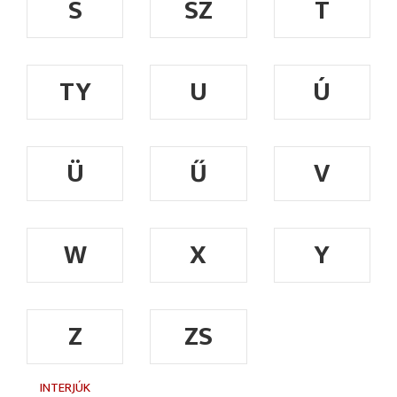
S
SZ
T
TY
U
Ú
Ü
Ű
V
W
X
Y
Z
ZS
INTERJÚK