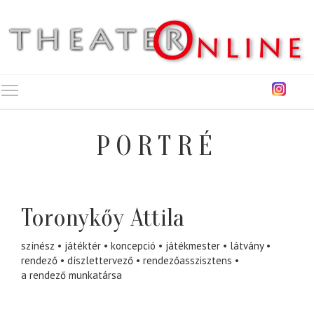
Toggle main menu visibility
PORTRÉ
Toronykőy Attila
színész
játéktér
koncepció
játékmester
látvány
rendező
díszlettervező
rendezőasszisztens
a rendező munkatársa