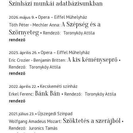
Színházi munkái adatbázisunkban
2026. május 9.
Opera – Eiffel Műhelyház
A Szépség és a
Tóth Péter - Mechler Anna
Szörnyeteg
Rendező
Toronykőy Attila
rendező
2025. április 26.
Opera – Eiffel Műhelyház
A kis kéményseprő
Eric Crozier - Benjamin Britten
Rendező
Toronykőy Attila
rendező
2022. április 22.
Kecskeméti színház
Bánk Bán
Erkel Ferenc
Rendező
Toronykőy Attila
rendező
2021. július 23.
Újszegedi Színpad
Szöktetés a szerájból
Wolfgang Amadeus Mozart
Rendező
Juronics Tamás