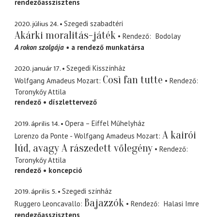
rendezőasszisztens
2020. július 24.
Szegedi szabadtéri
Akárki moralitás-játék
Rendező
Bodolay
A rokon szolgája
a rendező munkatársa
2020. január 17.
Szegedi Kisszínház
Così fan tutte
Wolfgang Amadeus Mozart
Rendező
Toronykőy Attila
rendező
díszlettervező
2019. április 14.
Opera – Eiffel Műhelyház
A kairói
Lorenzo da Ponte - Wolfgang Amadeus Mozart
lúd, avagy A rászedett vőlegény
Rendező
Toronykőy Attila
rendező
koncepció
2019. április 5.
Szegedi színház
Bajazzók
Ruggero Leoncavallo
Rendező
Halasi Imre
rendezőasszisztens