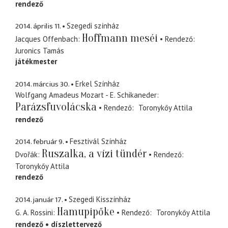
rendező
2014. április 11.
Szegedi színház
Hoffmann meséi
Jacques Offenbach
Rendező
Juronics Tamás
játékmester
2014. március 30.
Erkel Színház
Wolfgang Amadeus Mozart - E. Schikaneder
Parázsfuvolácska
Rendező
Toronykőy Attila
rendező
2014. február 9.
Fesztivál Színház
Ruszalka, a vízi tündér
Dvořák
Rendező
Toronykőy Attila
rendező
2014. január 17.
Szegedi Kisszínház
Hamupipőke
G. A. Rossini
Rendező
Toronykőy Attila
rendező
díszlettervező