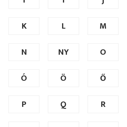
I
Í
J
K
L
M
N
NY
O
Ó
Ö
Ő
P
Q
R