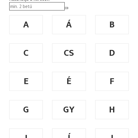
A
Á
B
C
CS
D
E
É
F
G
GY
H