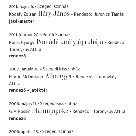
2011. május 6.
Szegedi színház
Háry János
Kodály Zoltán
Rendező
Juronics Tamás
játékmester
2011. február 20.
Petőfi Színház
Pomádé király új ruhája
Ránki György
Rendező
Toronykőy Attila
rendező
2007. január 30.
Szegedi Kisszínház
Alhangya
Martin McDonagh
Rendező
Toronykőy
Attila
rendező
játéktér
2006. május 11.
Szegedi Kisszínház
Hamupipőke
G. A. Rossini
Rendező
Toronykőy Attila
rendező
2006. április 28.
Szegedi színház