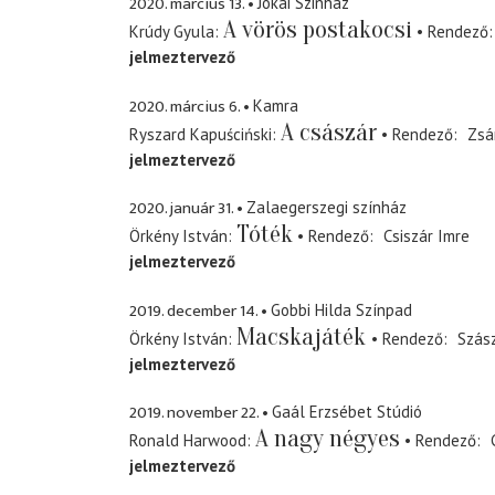
2020. március 13.
Jókai Szinház
A vörös postakocsi
Krúdy Gyula
Rendező
jelmeztervező
2020. március 6.
Kamra
A császár
Ryszard Kapuściński
Rendező
Zsá
jelmeztervező
2020. január 31.
Zalaegerszegi színház
Tóték
Örkény István
Rendező
Csiszár Imre
jelmeztervező
2019. december 14.
Gobbi Hilda Színpad
Macskajáték
Örkény István
Rendező
Szás
jelmeztervező
2019. november 22.
Gaál Erzsébet Stúdió
A nagy négyes
Ronald Harwood
Rendező
jelmeztervező