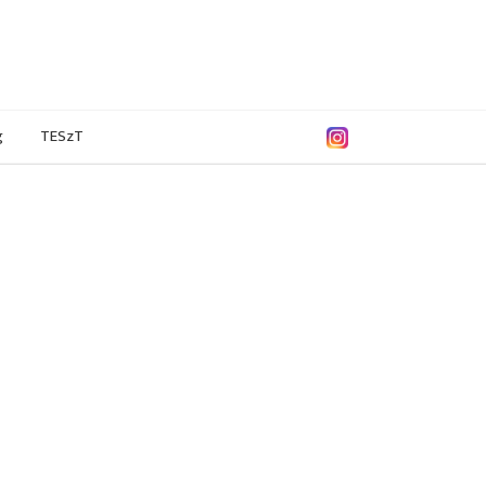
g
TESzT