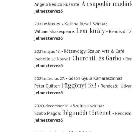
A csapodár madár
Angelo Beolco Ruzante
jelmeztervező
2021. május 29.
Katona József Színház
Lear király
William Shakespeare
Rendező
Z
jelmeztervező
2021. május 17.
Rózsavölgyi Szalon Arts & Café
Churchill és Garbo
Isabelle Le Nouvel
Re
jelmeztervező
2021. március 27.
Gózon Gyula Kamaraszínház
Függönyt fel!
Peter Quilter
Rendező
Udvar
jelmeztervező
2020. december 18.
Szolnoki színház
Régimódi történet
Szabó Magda
Rendező
jelmeztervező