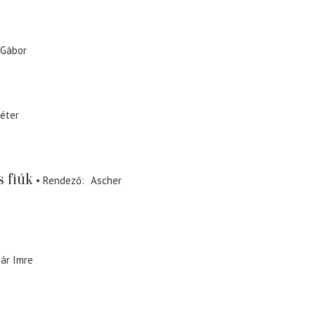
 Gábor
Péter
s fiúk
Rendező
Ascher
zár Imre