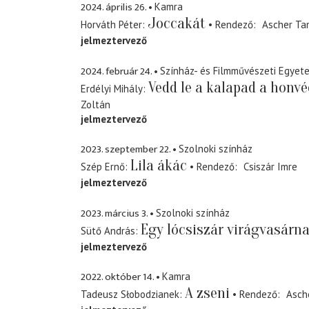
2024. április 26.
Kamra
Joccakát
Horváth Péter
Rendező
Ascher Ta
jelmeztervező
2024. február 24.
Színház- és Filmművészeti Egyet
Vedd le a kalapad a honvé
Erdélyi Mihály
Zoltán
jelmeztervező
2023. szeptember 22.
Szolnoki színház
Lila ákác
Szép Ernő
Rendező
Csiszár Imre
jelmeztervező
2023. március 3.
Szolnoki színház
Egy lócsiszár virágvasárn
Sütő András
jelmeztervező
2022. október 14.
Kamra
A zseni
Tadeusz Słobodzianek
Rendező
Asch