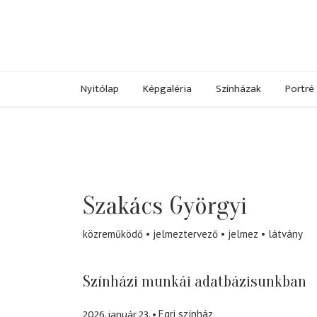
Nyitólap
Képgaléria
Színházak
Portré
Szakács Györgyi
közreműködő
jelmeztervező
jelmez
látvány
Színházi munkái adatbázisunkban
2026. január 23.
Egri színház