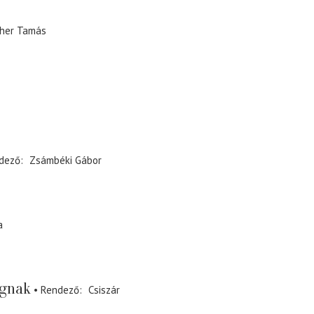
her Tamás
dező
Zsámbéki Gábor
a
ágnak
Rendező
Csiszár