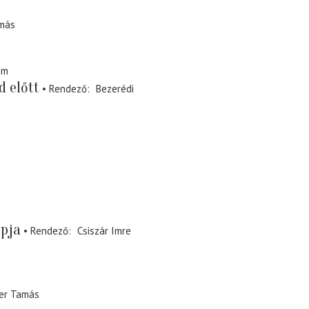
más
em
d előtt
Rendező
Bezerédi
apja
Rendező
Csiszár Imre
er Tamás