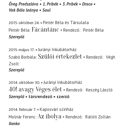
Öreg Predszláva
1. Pribék
3. Pribék
Draco
Vak Béla leánya
Saul
2015. október 24.
Pintér Béla és Társulata
Fácántánc
Pintér Béla
Rendező
Pintér Béla
Szereplő
2015. május 17.
Jurányi Inkubátorház
Szülői értekezlet
Szabó Borbála
Rendező
Végh
Zsolt
Szereplő
2014. október 30.
Jurányi Inkubátorház
40! avagy Véges élet
Rendező
Keszég László
Szereplő
társrendező
szerző
2014. február 7.
Kaposvári színház
Az ibolya
Molnár Ferenc
Rendező
Rátóti Zoltán
Ilonka