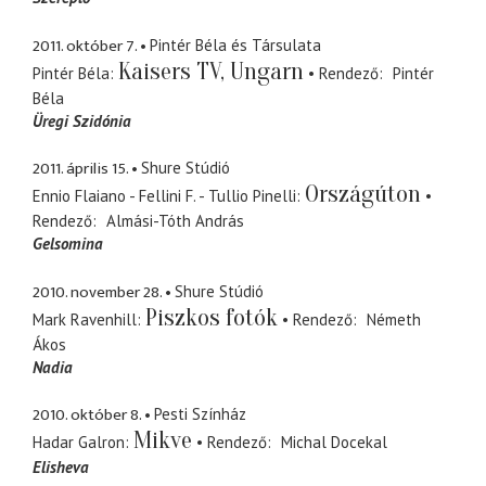
2011. október 7.
Pintér Béla és Társulata
Kaisers TV, Ungarn
Pintér Béla
Rendező
Pintér
Béla
Üregi Szidónia
2011. április 15.
Shure Stúdió
Országúton
Ennio Flaiano - Fellini F. - Tullio Pinelli
Rendező
Almási-Tóth András
Gelsomina
2010. november 28.
Shure Stúdió
Piszkos fotók
Mark Ravenhill
Rendező
Németh
Ákos
Nadia
2010. október 8.
Pesti Színház
Mikve
Hadar Galron
Rendező
Michal Docekal
Elisheva