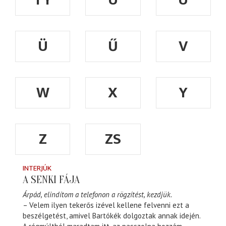
Ü
Ű
V
W
X
Y
Z
ZS
INTERJÚK
A SENKI FÁJA
Árpád, elindítom a telefonon a rögzítést, kezdjük.
– Velem ilyen tekerős izével kellene felvenni ezt a
beszélgetést, amivel Bartókék dolgoztak annak idején.