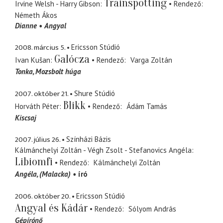
Trainspotting
Irvine Welsh - Harry Gibson
Rendező
Németh Ákos
Dianne
Angyal
2008. március 5.
Ericsson Stúdió
Galócza
Ivan Kušan
Rendező
Varga Zoltán
Tonka
Mozsbolt húga
2007. október 21.
Shure Stúdió
Blikk
Horváth Péter
Rendező
Ádám Tamás
Kiscsaj
2007. július 26.
Színházi Bázis
Kálmánchelyi Zoltán - Végh Zsolt - Stefanovics Angéla
Libiomfi
Rendező
Kálmánchelyi Zoltán
Angéla
(Malacka)
író
2006. október 20.
Ericsson Stúdió
Angyal és Kádár
Rendező
Sólyom András
Gépírónő