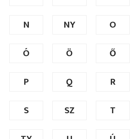
N
NY
O
Ó
Ö
Ő
P
Q
R
S
SZ
T
TY
U
Ú