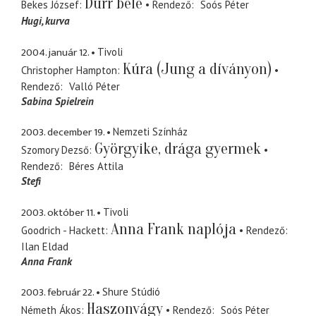
Durr bele
Bekes József
Rendező
Soós Péter
Hugi
kurva
2004. január 12.
Tivoli
Kúra (Jung a díványon)
Christopher Hampton
Rendező
Valló Péter
Sabina Spielrein
2003. december 19.
Nemzeti Színház
Györgyike, drága gyermek
Szomory Dezső
Rendező
Béres Attila
Stefi
2003. október 11.
Tivoli
Anna Frank naplója
Goodrich - Hackett
Rendező
Ilan Eldad
Anna Frank
2003. február 22.
Shure Stúdió
Haszonvágy
Németh Ákos
Rendező
Soós Péter