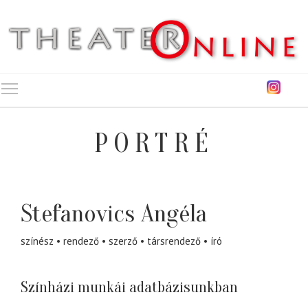
Toggle main menu visibility
PORTRÉ
Stefanovics Angéla
színész
rendező
szerző
társrendező
író
Színházi munkái adatbázisunkban