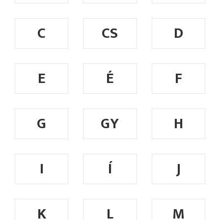
C
CS
D
E
É
F
G
GY
H
I
Í
J
K
L
M