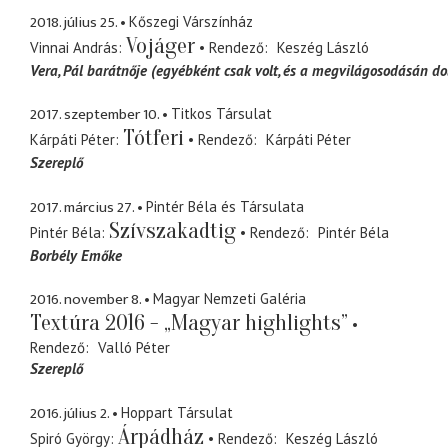
2018. július 25.
Kőszegi Várszínház
Vojáger
Vinnai András
Rendező
Keszég László
Vera
Pál barátnője (egyébként csak volt, és a megvilágosodásán do
2017. szeptember 10.
Titkos Társulat
Tótferi
Kárpáti Péter
Rendező
Kárpáti Péter
Szereplő
2017. március 27.
Pintér Béla és Társulata
Szívszakadtig
Pintér Béla
Rendező
Pintér Béla
Borbély Emőke
2016. november 8.
Magyar Nemzeti Galéria
Textúra 2016 - „Magyar highlights”
Rendező
Valló Péter
Szereplő
2016. július 2.
Hoppart Társulat
Árpádház
Spiró György
Rendező
Keszég László