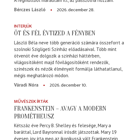
A régmúltból maradtam itt, az passzolna hozzám.
2026. december 28.
Bérczes László
INTERJÚK
ÖT ÉS FÉL ÉVTIZED A FÉNYBEN
László Béla neve több generáció számára összeforrt a
szolnoki Szigligeti Színház előadásaival. Több mint
ötvenöt éve dolgozik a színházi háttérben,
világosítóként majd fővilágosítóként rendezők,
színészek és nézők élményeit formálja láthatatlanul,
mégis meghatározó módon.
2026. december 10.
Váradi Nóra
MŰVÉSZEK ÍRTÁK
FRANKENSTEIN – AVAGY A MODERN
PROMÉTHEUSZ
Kétszáz éve Percy B. Shelley és felesége, Mary a
baráttal, Lord Bayronnal írósdit játszottak. Mary 19
évesen így írta meg az ikonikussá vált Frankenstein