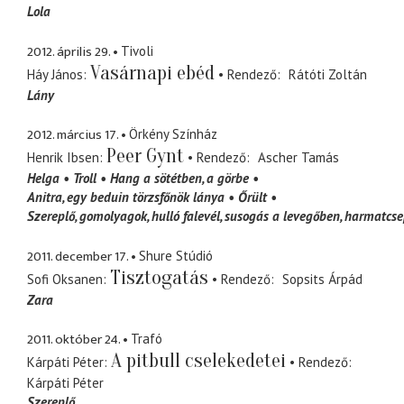
Lola
2012. április 29.
Tivoli
Vasárnapi ebéd
Háy János
Rendező
Rátóti Zoltán
Lány
2012. március 17.
Örkény Színház
Peer Gynt
Henrik Ibsen
Rendező
Ascher Tamás
Helga
Troll
Hang a sötétben
a görbe
Anitra
egy beduin törzsfőnök lánya
Őrült
Szereplő
gomolyagok, hulló falevél, susogás a levegőben, harmatcsep
2011. december 17.
Shure Stúdió
Tisztogatás
Sofi Oksanen
Rendező
Sopsits Árpád
Zara
2011. október 24.
Trafó
A pitbull cselekedetei
Kárpáti Péter
Rendező
Kárpáti Péter
Szereplő