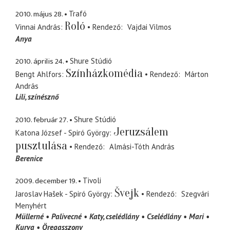
2010. május 28.
Trafó
Roló
Vinnai András
Rendező
Vajdai Vilmos
Anya
2010. április 24.
Shure Stúdió
Színházkomédia
Bengt Ahlfors
Rendező
Márton
András
Lili
színésznő
2010. február 27.
Shure Stúdió
Jeruzsálem
Katona József - Spiró György
pusztulása
Rendező
Almási-Tóth András
Berenice
2009. december 19.
Tivoli
Švejk
Jaroslav Hašek - Spiró György
Rendező
Szegvári
Menyhért
Müllerné
Palivecné
Katy
cselédlány
Cselédlány
Mari
Kurva
Öregasszony