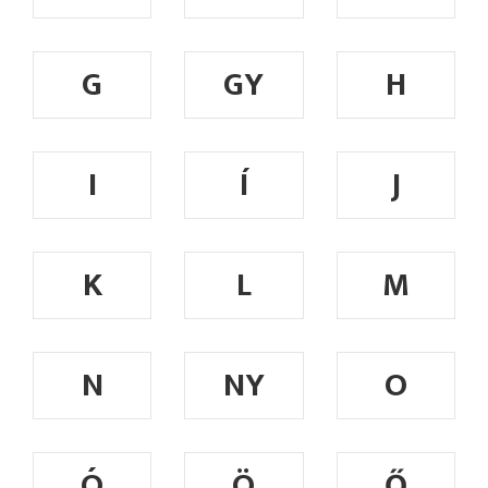
G
GY
H
I
Í
J
K
L
M
N
NY
O
Ó
Ö
Ő