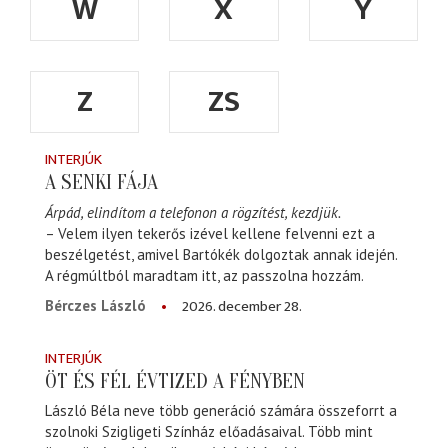
W
X
Y
Z
ZS
INTERJÚK
A SENKI FÁJA
Árpád, elindítom a telefonon a rögzítést, kezdjük.
– Velem ilyen tekerős izével kellene felvenni ezt a
beszélgetést, amivel Bartókék dolgoztak annak idején.
A régmúltból maradtam itt, az passzolna hozzám.
2026. december 28.
Bérczes László
INTERJÚK
ÖT ÉS FÉL ÉVTIZED A FÉNYBEN
László Béla neve több generáció számára összeforrt a
szolnoki Szigligeti Színház előadásaival. Több mint