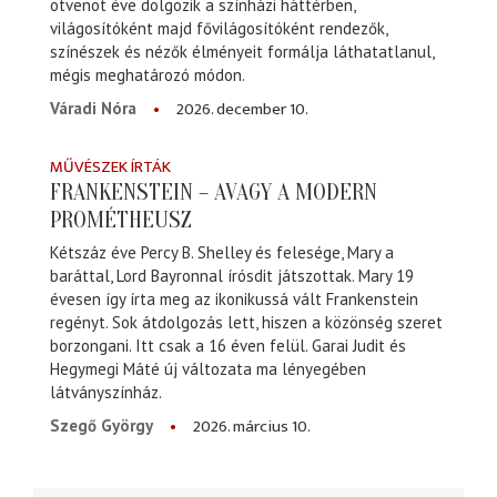
ötvenöt éve dolgozik a színházi háttérben,
világosítóként majd fővilágosítóként rendezők,
színészek és nézők élményeit formálja láthatatlanul,
mégis meghatározó módon.
2026. december 10.
Váradi Nóra
MŰVÉSZEK ÍRTÁK
FRANKENSTEIN – AVAGY A MODERN
PROMÉTHEUSZ
Kétszáz éve Percy B. Shelley és felesége, Mary a
baráttal, Lord Bayronnal írósdit játszottak. Mary 19
évesen így írta meg az ikonikussá vált Frankenstein
regényt. Sok átdolgozás lett, hiszen a közönség szeret
borzongani. Itt csak a 16 éven felül. Garai Judit és
Hegymegi Máté új változata ma lényegében
látványszínház.
2026. március 10.
Szegő György