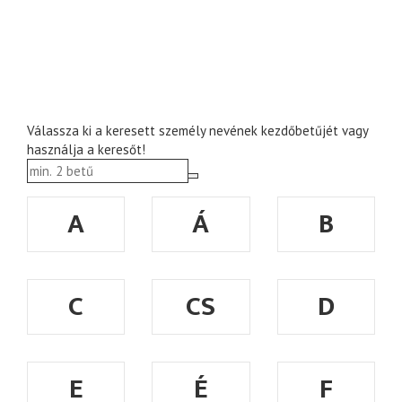
Válassza ki a keresett személy nevének kezdőbetűjét vagy
használja a keresőt!
A
Á
B
C
CS
D
E
É
F