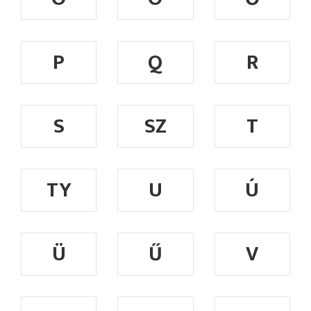
P
Q
R
S
SZ
T
TY
U
Ú
Ü
Ű
V