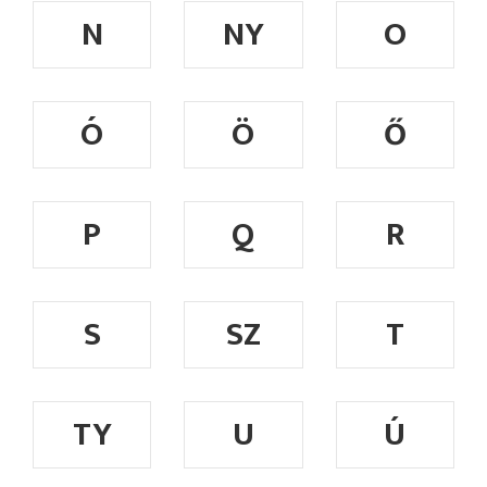
N
NY
O
Ó
Ö
Ő
P
Q
R
S
SZ
T
TY
U
Ú