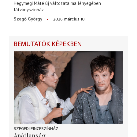
Hegymegi Máté új változata ma lényegében
látványszínház.
2026. március 10.
Szegő György
BEMUTATÓK KÉPEKBEN
SZEGEDI PINCESZÍNHÁZ
Apátlanság