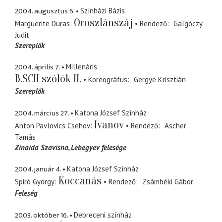
2004. augusztus 6.
Színházi Bázis
Oroszlánszáj
Marguerite Duras
Rendező
Galgóczy
Judit
Szereplők
2004. április 7.
Millenáris
B.SCH szólók II.
Koreográfus
Gergye Krisztián
Szereplők
2004. március 27.
Katona József Színház
Ivanov
Anton Pavlovics Csehov
Rendező
Ascher
Tamás
Zinaida Szavisna
Lebegyev felesége
2004. január 4.
Katona József Színház
Koccanás
Spiró György
Rendező
Zsámbéki Gábor
Feleség
2003. október 16.
Debreceni színház