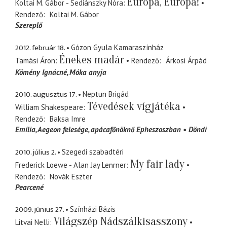
Európa, Európa!
Koltai M. Gábor - Sediánszky Nóra
Rendező
Koltai M. Gábor
Szereplő
2012. február 18.
Gózon Gyula Kamaraszínház
Énekes madár
Tamási Áron
Rendező
Árkosi Árpád
Kömény Ignácné
Móka anyja
2010. augusztus 17.
Neptun Brigád
Tévedések vígjátéka
William Shakespeare
Rendező
Baksa Imre
Emília
Aegeon felesége, apácafőnöknő Epheszoszban
Döndi
2010. július 2.
Szegedi szabadtéri
My fair lady
Frederick Loewe - Alan Jay Lenrner
Rendező
Novák Eszter
Pearcené
2009. június 27.
Színházi Bázis
Világszép Nádszálkisasszony
Litvai Nelli