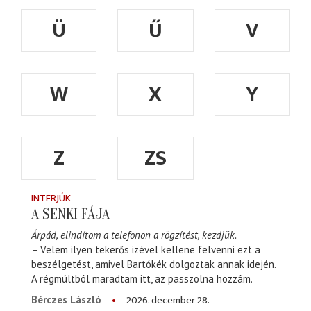
Ü
Ű
V
W
X
Y
Z
ZS
INTERJÚK
A SENKI FÁJA
Árpád, elindítom a telefonon a rögzítést, kezdjük.
– Velem ilyen tekerős izével kellene felvenni ezt a
beszélgetést, amivel Bartókék dolgoztak annak idején.
A régmúltból maradtam itt, az passzolna hozzám.
2026. december 28.
Bérczes László