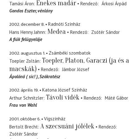
Énekes madár
Tamási Áron
Rendező
Árkosi Árpád
Gondos Eszter
vénlány
2002. december 8.
Radnóti Színház
Medea
Hans Henny Jahnn
Rendező
Zsótér Sándor
A fiúk felügyelője
2002. augusztus 1.
Zsámbéki szombatok
Toepler, Platon, Garaczi (ja és a
Toepler Zoltán
macskák)
Rendező
Jámbor József
Ápolónő ( sic! ), Szókratész
2002. április 19.
Katona József Színház
Távoli vidék
Arthur Schnitzler
Rendező
Máté Gábor
Frau von Wahl
2001. október 6.
Vígszínház
A szecsuáni jólélek
Bertolt Brecht
Rendező
Zsótér Sándor