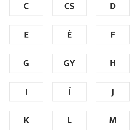
C
CS
D
E
É
F
G
GY
H
I
Í
J
K
L
M