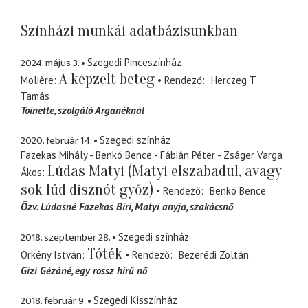
Színházi munkái adatbázisunkban
2024. május 3.
Szegedi Pinceszínház
A képzelt beteg
Molière
Rendező
Herczeg T.
Tamás
Toinette
szolgáló Arganéknál
2020. február 14.
Szegedi színház
Fazekas Mihály - Benkó Bence - Fábián Péter - Zságer Varga
Lúdas Matyi (Matyi elszabadul, avagy
Ákos
sok lúd disznót győz)
Rendező
Benkó Bence
Özv. Lúdasné Fazekas Biri
Matyi anyja, szakácsnő
2018. szeptember 28.
Szegedi színház
Tóték
Örkény István
Rendező
Bezerédi Zoltán
Gizi Gézáné
egy rossz hírű nő
2018. február 9.
Szegedi Kisszínház