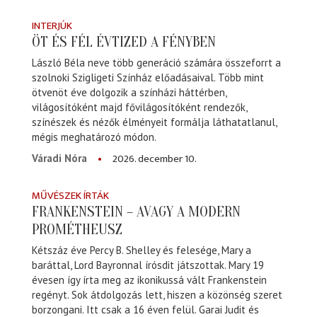
INTERJÚK
ÖT ÉS FÉL ÉVTIZED A FÉNYBEN
László Béla neve több generáció számára összeforrt a
szolnoki Szigligeti Színház előadásaival. Több mint
ötvenöt éve dolgozik a színházi háttérben,
világosítóként majd fővilágosítóként rendezők,
színészek és nézők élményeit formálja láthatatlanul,
mégis meghatározó módon.
2026. december 10.
Váradi Nóra
MŰVÉSZEK ÍRTÁK
FRANKENSTEIN – AVAGY A MODERN
PROMÉTHEUSZ
Kétszáz éve Percy B. Shelley és felesége, Mary a
baráttal, Lord Bayronnal írósdit játszottak. Mary 19
évesen így írta meg az ikonikussá vált Frankenstein
regényt. Sok átdolgozás lett, hiszen a közönség szeret
borzongani. Itt csak a 16 éven felül. Garai Judit és