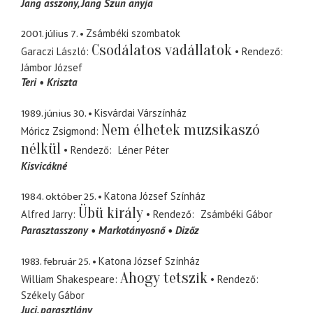
Jang asszony
Jang Szun anyja
2001. július 7.
Zsámbéki szombatok
Csodálatos vadállatok
Garaczi László
Rendező
Jámbor József
Teri
Kriszta
1989. június 30.
Kisvárdai Várszínház
Nem élhetek muzsikaszó
Móricz Zsigmond
nélkül
Rendező
Léner Péter
Kisvicákné
1984. október 25.
Katona József Színház
Übü király
Alfred Jarry
Rendező
Zsámbéki Gábor
Parasztasszony
Markotányosnő
Dizőz
1983. február 25.
Katona József Színház
Ahogy tetszik
William Shakespeare
Rendező
Székely Gábor
Juci
parasztlány