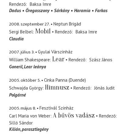
Rendező
Baksa Imre
Dadus
Öregasszony
Sárkány
Haramia
Farkas
2008. szeptember 27.
Neptun Brigád
Mobil
Sergi Belbel
Rendező
Baksa Imre
Claudia
2007. július 3.
Gyulai Várszínház
Lear
William Shakespeare
Rendező
Szász János
Goneril
Lear leánya
2005. október 5.
Cinka Panna (Duende)
Himnusz
Schwajda György
Rendező
Jónás Judit
Polgárné
2005. május 8.
Fesztivál Színház
A bűvös vadász
Carl Maria von Weber
Rendező
Silló Sándor
Kilián
parasztlegény