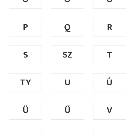
P
Q
R
S
SZ
T
TY
U
Ú
Ü
Ű
V