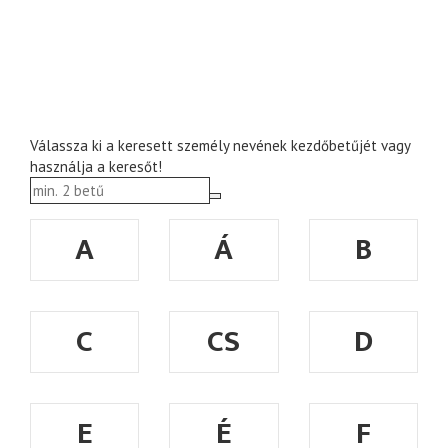
Válassza ki a keresett személy nevének kezdőbetűjét vagy
használja a keresőt!
A
Á
B
C
CS
D
E
É
F