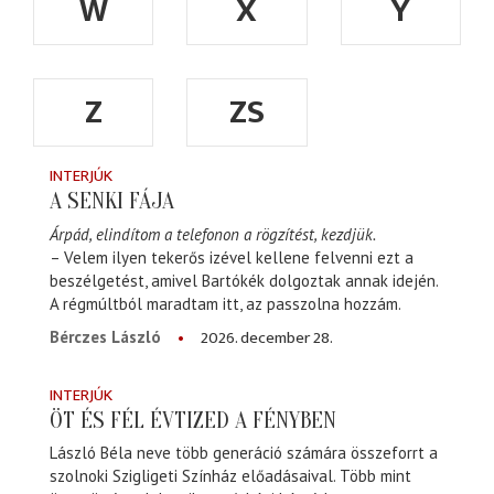
W
X
Y
Z
ZS
INTERJÚK
A SENKI FÁJA
Árpád, elindítom a telefonon a rögzítést, kezdjük.
– Velem ilyen tekerős izével kellene felvenni ezt a
beszélgetést, amivel Bartókék dolgoztak annak idején.
A régmúltból maradtam itt, az passzolna hozzám.
2026. december 28.
Bérczes László
INTERJÚK
ÖT ÉS FÉL ÉVTIZED A FÉNYBEN
László Béla neve több generáció számára összeforrt a
szolnoki Szigligeti Színház előadásaival. Több mint