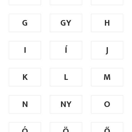
G
GY
H
I
Í
J
K
L
M
N
NY
O
Ó
Ö
Ő