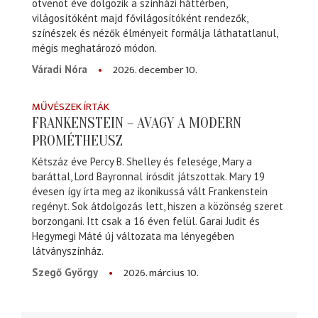
ötvenöt éve dolgozik a színházi háttérben,
világosítóként majd fővilágosítóként rendezők,
színészek és nézők élményeit formálja láthatatlanul,
mégis meghatározó módon.
2026. december 10.
Váradi Nóra
MŰVÉSZEK ÍRTÁK
FRANKENSTEIN – AVAGY A MODERN
PROMÉTHEUSZ
Kétszáz éve Percy B. Shelley és felesége, Mary a
baráttal, Lord Bayronnal írósdit játszottak. Mary 19
évesen így írta meg az ikonikussá vált Frankenstein
regényt. Sok átdolgozás lett, hiszen a közönség szeret
borzongani. Itt csak a 16 éven felül. Garai Judit és
Hegymegi Máté új változata ma lényegében
látványszínház.
2026. március 10.
Szegő György