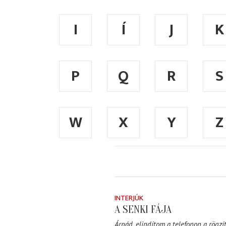
I
Í
J
K
P
Q
R
S
W
X
Y
Z
INTERJÚK
A SENKI FÁJA
Árpád, elindítom a telefonon a rögzít