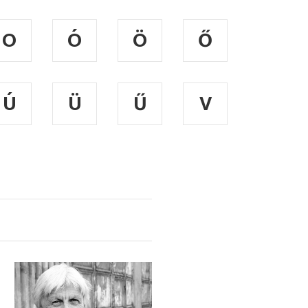
O
Ó
Ö
Ő
Ú
Ü
Ű
V