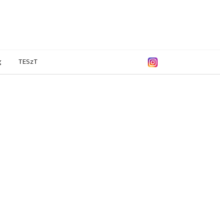
g
TESzT