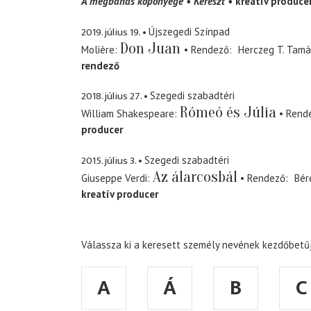
A megbánás köpönyege
Kereszt
kreatív produce
2019. július 19.
Újszegedi Színpad
Don Juan
Molière
Rendező
Herczeg T. Tamá
rendező
2018. július 27.
Szegedi szabadtéri
Rómeó és Júlia
William Shakespeare
Rend
producer
2015. július 3.
Szegedi szabadtéri
Az álarcosbál
Giuseppe Verdi
Rendező
Bér
kreatív producer
Válassza ki a keresett személy nevének kezdőbetűj
A
Á
B
C