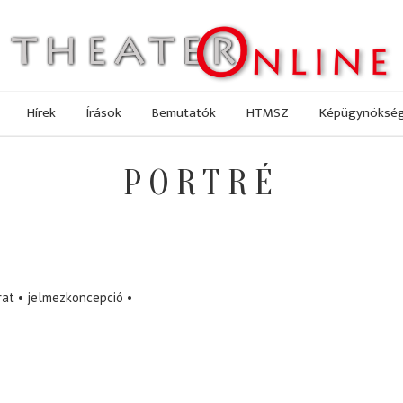
Hírek
Írások
Bemutatók
HTMSZ
Képügynöksé
PORTRÉ
rat
jelmezkoncepció