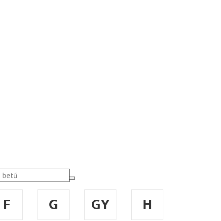
F
G
GY
H