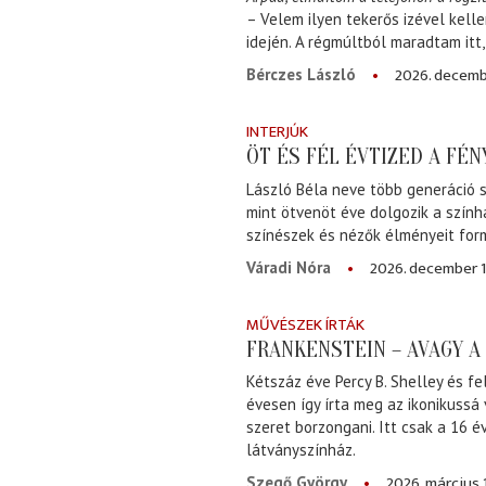
– Velem ilyen tekerős izével kell
idején. A régmúltból maradtam itt
2026. decemb
Bérczes László
INTERJÚK
ÖT ÉS FÉL ÉVTIZED A FÉ
László Béla neve több generáció s
mint ötvenöt éve dolgozik a szính
színészek és nézők élményeit for
2026. december 1
Váradi Nóra
MŰVÉSZEK ÍRTÁK
FRANKENSTEIN – AVAGY 
Kétszáz éve Percy B. Shelley és fe
évesen így írta meg az ikonikussá
szeret borzongani. Itt csak a 16 
látványszínház.
2026. március 
Szegő György