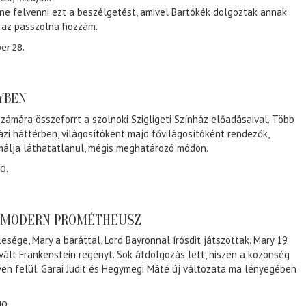
ene felvenni ezt a beszélgetést, amivel Bartókék dolgoztak annak
, az passzolna hozzám.
er 28.
NYBEN
zámára összeforrt a szolnoki Szigligeti Színház előadásaival. Több
ázi háttérben, világosítóként majd fővilágosítóként rendezők,
málja láthatatlanul, mégis meghatározó módon.
0.
A MODERN PROMÉTHEUSZ
lesége, Mary a baráttal, Lord Bayronnal írósdit játszottak. Mary 19
 vált Frankenstein regényt. Sok átdolgozás lett, hiszen a közönség
éven felül. Garai Judit és Hegymegi Máté új változata ma lényegében
10.