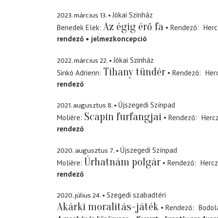
2023. március 13.
Jókai Szinház
Az égig érő fa
Benedek Elek
Rendező
Herc
rendező
jelmezkoncepció
2022. március 22.
Jókai Szinház
Tihany tündér
Sinkó Adrienn
Rendező
Her
rendező
2021. augusztus 8.
Újszegedi Színpad
Scapin furfangjai
Molière
Rendező
Herc
rendező
2020. augusztus 7.
Újszegedi Színpad
Úrhatnám polgár
Molière
Rendező
Hercz
rendező
2020. július 24.
Szegedi szabadtéri
Akárki moralitás-játék
Rendező
Bodol