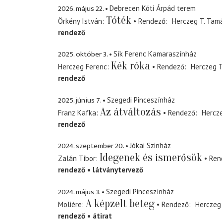
2026. május 22.
Debrecen Kóti Árpád terem
Tóték
Örkény István
Rendező
Herczeg T. Tam
rendező
2025. október 3.
Sík Ferenc Kamaraszínház
Kék róka
Herczeg Ferenc
Rendező
Herczeg T
rendező
2025. június 7.
Szegedi Pinceszínház
Az átváltozás
Franz Kafka
Rendező
Hercz
rendező
2024. szeptember 20.
Jókai Szinház
Idegenek és ismerősök
Zalán Tibor
Ren
rendező
látványtervező
2024. május 3.
Szegedi Pinceszínház
A képzelt beteg
Molière
Rendező
Herczeg
rendező
átirat