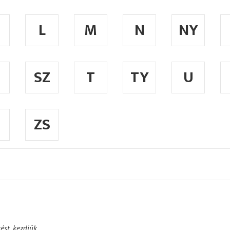
L
M
N
NY
SZ
T
TY
U
ZS
ést, kezdjük.