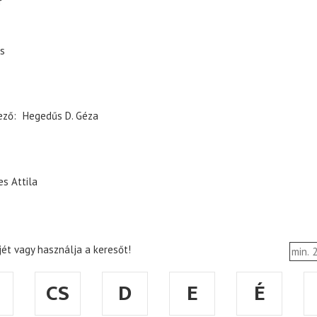
r
s
ező
Hegedűs D. Géza
es Attila
ét vagy használja a keresőt!
CS
D
E
É