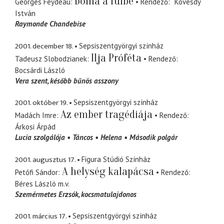
Bolha a fülbe
Georges Feydeau
Rendező
Kövesdy
István
Raymonde Chandebise
2001. december 18.
Sepsiszentgyörgyi színház
Ilja Próféta
Tadeusz Slobodzianek
Rendező
Bocsárdi László
Vera szent
később bűnös asszony
2001. október 19.
Sepsiszentgyörgyi színház
Az ember tragédiája
Madách Imre
Rendező
Árkosi Árpád
Lucia szolgálója
Táncos
Helena
Második polgár
2001. augusztus 17.
Figura Stúdió Színház
A helység kalapácsa
Petőfi Sándor
Rendező
Béres László
m.v.
Szemérmetes Erzsók
kocsmatulajdonos
2001. március 17.
Sepsiszentgyörgyi színház