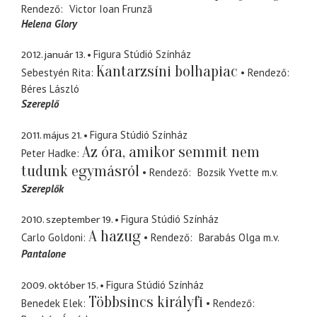
Rendező
Victor Ioan Frunză
Helena Glory
2012. január 13.
Figura Stúdió Színház
Kantarzsíni bolhapiac
Sebestyén Rita
Rendező
Béres László
Szereplő
2011. május 21.
Figura Stúdió Színház
Az óra, amikor semmit nem
Peter Hadke
tudunk egymásról
Rendező
Bozsik Yvette
m.v.
Szereplők
2010. szeptember 19.
Figura Stúdió Színház
A hazug
Carlo Goldoni
Rendező
Barabás Olga
m.v.
Pantalone
2009. október 15.
Figura Stúdió Színház
Többsincs királyfi
Benedek Elek
Rendező