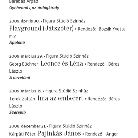
Barabás Árpád
Gyehennás
az ördögkirály
2009. április 30.
Figura Stúdió Színház
Playground (Játszótér)
Rendező
Bozsik Yvette
m.v.
Ápolónő
2009. március 29.
Figura Stúdió Színház
Leonce és Léna
Georg Büchner
Rendező
Béres
László
A nevelőnő
2009. március 15.
Figura Stúdió Színház
Ima az emberért
Török Zoltán
Rendező
Béres
László
Szereplő
2008. december 21.
Figura Stúdió Színház
Pájinkás János
Kárpáti Péter
Rendező
Anger