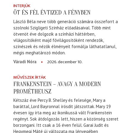
INTERJÚK
ÖT ÉS FÉL ÉVTIZED A FÉNYBEN
László Béla neve több generáció számára összeforrt a
szolnoki Szigligeti Színház előadásaival. Több mint
ötvenöt éve dolgozik a színházi háttérben,
világosítóként majd fővilágosítóként rendezők,
színészek és nézők élményeit formálja láthatatlanul,
mégis meghatározó módon.
2026. december 10.
Váradi Nóra
MŰVÉSZEK ÍRTÁK
FRANKENSTEIN – AVAGY A MODERN
PROMÉTHEUSZ
Kétszáz éve Percy B. Shelley és felesége, Mary a
baráttal, Lord Bayronnal írósdit játszottak. Mary 19
évesen így írta meg az ikonikussá vált Frankenstein
regényt. Sok átdolgozás lett, hiszen a közönség szeret
borzongani. Itt csak a 16 éven felül. Garai Judit és
Hegymegi Máté új változata ma lényegében