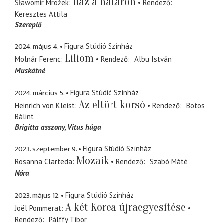
Ház a határon
Sławomir Mrožek
Rendező
Keresztes Attila
Szereplő
2024. május 4.
Figura Stúdió Színház
Liliom
Molnár Ferenc
Rendező
Albu István
Muskátné
2024. március 5.
Figura Stúdió Színház
Az eltört korsó
Heinrich von Kleist
Rendező
Botos
Bálint
Brigitta asszony
Vitus húga
2023. szeptember 9.
Figura Stúdió Színház
Mozaik
Rosanna Clarteda
Rendező
Szabó Máté
Nóra
2023. május 12.
Figura Stúdió Színház
A két Korea újraegyesítése
Joël Pommerat
Rendező
Pálffy Tibor