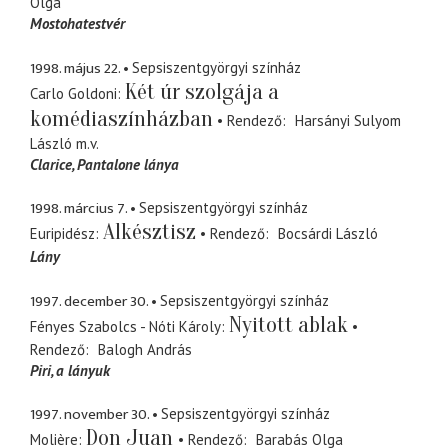
Olga
Mostohatestvér
1998. május 22.
Sepsiszentgyörgyi színház
Két úr szolgája a
Carlo Goldoni
komédiaszínházban
Rendező
Harsányi Sulyom
László
m.v.
Clarice
Pantalone lánya
1998. március 7.
Sepsiszentgyörgyi színház
Alkésztisz
Euripidész
Rendező
Bocsárdi László
Lány
1997. december 30.
Sepsiszentgyörgyi színház
Nyitott ablak
Fényes Szabolcs - Nóti Károly
Rendező
Balogh András
Piri
a lányuk
1997. november 30.
Sepsiszentgyörgyi színház
Don Juan
Molière
Rendező
Barabás Olga