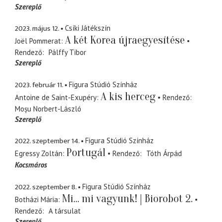
Szereplő
2023. május 12.
Csíki Játékszín
A két Korea újraegyesítése
Joël Pommerat
Rendező
Pálffy Tibor
Szereplő
2023. február 11.
Figura Stúdió Színház
A kis herceg
Antoine de Saint-Exupéry
Rendező
Moșu Norbert-László
Szereplő
2022. szeptember 14.
Figura Stúdió Színház
Portugál
Egressy Zoltán
Rendező
Tóth Árpád
Kocsmáros
2022. szeptember 8.
Figura Stúdió Színház
Mi... mi vagyunk! | Biorobot 2.
Botházi Mária
Rendező
A társulat
Szereplő