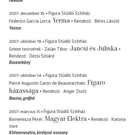
Hekabe
2007. december 16.
Figura Stúdió Színház
Yerma
Federico García Lorca
Rendező
Béres László
Yerma
2007. október 19.
Figura Stúdió Színház
Jancsi és Juliska
Grimm testvérek - Zalán Tibor
Rendező
Dézsi Szilárd
Boszorkány
2007. október 14.
Figura Stúdió Színház
Figaro
Pierre Augustin Caron de Beaumarchais
házassága
Rendező
Anger Zsolt
Rosina
grófné
2007. március 11.
Figura Stúdió Színház
Magyar Elektra
Bornemisza Péter
Rendező
Katona
Imre
Klitemnesztra
királyné asszony