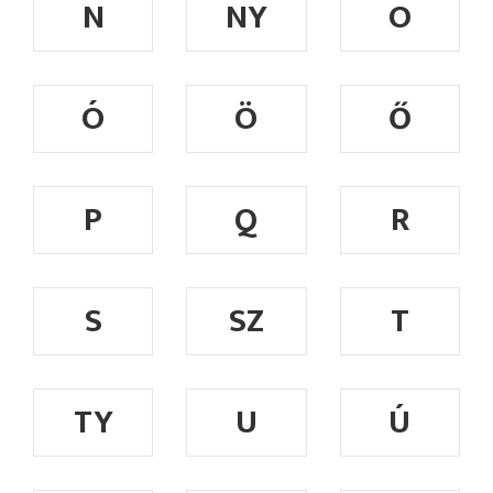
N
NY
O
Ó
Ö
Ő
P
Q
R
S
SZ
T
TY
U
Ú