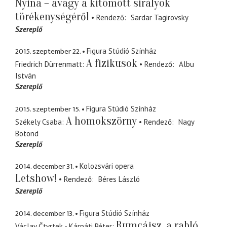
Nyina – avagy a kitömött sirályok
törékenységéről
Rendező
Sardar Tagirovsky
Szereplő
2015. szeptember 22.
Figura Stúdió Színház
A fizikusok
Friedrich Dürrenmatt
Rendező
Albu
István
Szereplő
2015. szeptember 15.
Figura Stúdió Színház
A homokszörny
Székely Csaba
Rendező
Nagy
Botond
Szereplő
2014. december 31.
Kolozsvári opera
Letshow!
Rendező
Béres László
Szereplő
2014. december 13.
Figura Stúdió Színház
Rumcájsz, a rabló
Václav Čtvrtek - Kárpáti Péter