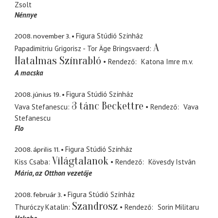
Zsolt
Nénnye
2008. november 3.
Figura Stúdió Színház
A
Papadimitriu Grigorisz - Tor Äge Bringsvaerd
Hatalmas Színrabló
Rendező
Katona Imre
m.v.
A macska
2008. június 19.
Figura Stúdió Színház
3 tánc Beckettre
Vava Stefanescu
Rendező
Vava
Stefanescu
Flo
2008. április 11.
Figura Stúdió Színház
Világtalanok
Kiss Csaba
Rendező
Kövesdy István
Mária
az Otthon vezetője
2008. február 3.
Figura Stúdió Színház
Szandrosz
Thuróczy Katalin
Rendező
Sorin Militaru