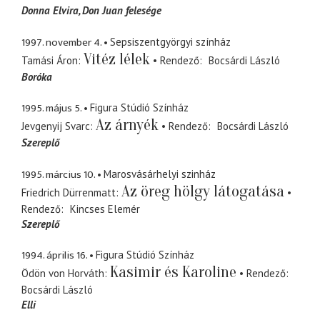
Donna Elvira
Don Juan felesége
1997. november 4.
Sepsiszentgyörgyi színház
Vitéz lélek
Tamási Áron
Rendező
Bocsárdi László
Boróka
1995. május 5.
Figura Stúdió Színház
Az árnyék
Jevgenyij Svarc
Rendező
Bocsárdi László
Szereplő
1995. március 10.
Marosvásárhelyi szinház
Az öreg hölgy látogatása
Friedrich Dürrenmatt
Rendező
Kincses Elemér
Szereplő
1994. április 16.
Figura Stúdió Színház
Kasimir és Karoline
Ödön von Horváth
Rendező
Bocsárdi László
Elli