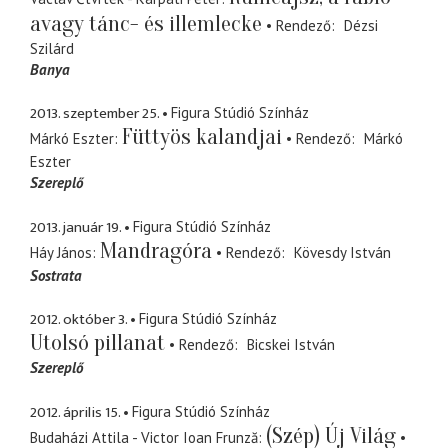
avagy tánc- és illemlecke
Rendező
Dézsi
Szilárd
Banya
2013. szeptember 25.
Figura Stúdió Színház
Füttyös kalandjai
Márkó Eszter
Rendező
Márkó
Eszter
Szereplő
2013. január 19.
Figura Stúdió Színház
Mandragóra
Háy János
Rendező
Kövesdy István
Sostrata
2012. október 3.
Figura Stúdió Színház
Utolsó pillanat
Rendező
Bicskei István
Szereplő
2012. április 15.
Figura Stúdió Színház
(Szép) Új Világ
Budaházi Attila - Victor Ioan Frunză