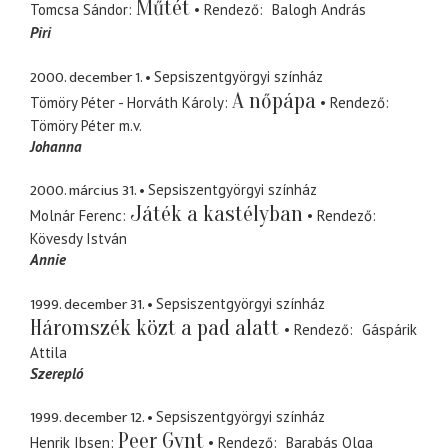
Műtét
Tomcsa Sándor
Rendező
Balogh András
Piri
2000. december 1.
Sepsiszentgyörgyi színház
A nőpápa
Tömöry Péter - Horváth Károly
Rendező
Tömöry Péter
m.v.
Johanna
2000. március 31.
Sepsiszentgyörgyi színház
Játék a kastélyban
Molnár Ferenc
Rendező
Kövesdy István
Annie
1999. december 31.
Sepsiszentgyörgyi színház
Háromszék közt a pad alatt
Rendező
Gáspárik
Attila
Szerepló
1999. december 12.
Sepsiszentgyörgyi színház
Peer Gynt
Henrik Ibsen
Rendező
Barabás Olga