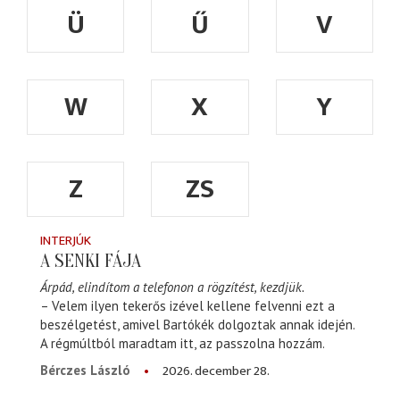
Ü
Ű
V
W
X
Y
Z
ZS
INTERJÚK
A SENKI FÁJA
Árpád, elindítom a telefonon a rögzítést, kezdjük.
– Velem ilyen tekerős izével kellene felvenni ezt a
beszélgetést, amivel Bartókék dolgoztak annak idején.
A régmúltból maradtam itt, az passzolna hozzám.
2026. december 28.
Bérczes László