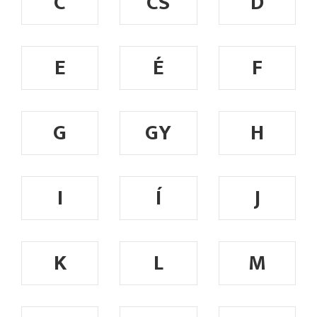
C
CS
D
E
É
F
G
GY
H
I
Í
J
K
L
M