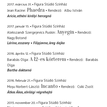
2017. március 31.
Figura Stúdió Színház
Phaedra
Jean Racine
Rendező
Albu István
Aricia
athéni királyi hercegnő
2017. január 15.
Figura Stúdió Színház
Anyegin
Alekszandr Szergejevics Puskin
Rendező
Nagy Botond
Lárina
asszony
Filipjovna
öreg dajka
2016. április 12.
Figura Stúdió Színház
A 12-es kórterem
Barabás Olga
Rendező
Barabás
Olga
Bartha doktornő
2016. február 21.
Figura Stúdió Színház
Incanto
Moșu Norbert-László
Rendező
Csiki Zsolt
Átkos Ákos
alvilági végrehajtó
2015. november 20.
Figura Stúdió Színház