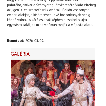
palotába, amikor a Szörnyeteg lánykérésére Viola elrebegi
az „igen”-t, és szertefoszlik az átok; Belián visszanyeri
emberi alakját, a kíséretében lévő boszorkányok pedig
köddé válnak. A záró esküvői képben a család is újra
egymásra talál, és mind vidáman ropják a májusfa alatt.
Bemutató
2026. 05. 09.
GALÉRIA