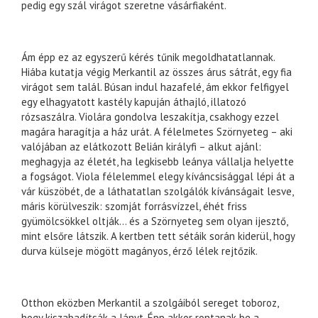
pedig egy szál virágot szeretne vásárfiaként.
Ám épp ez az egyszerű kérés tűnik megoldhatatlannak.
Hiába kutatja végig Merkantil az összes árus sátrát, egy fia
virágot sem talál. Búsan indul hazafelé, ám ekkor felfigyel
egy elhagyatott kastély kapuján áthajló, illatozó
rózsaszálra. Violára gondolva leszakítja, csakhogy ezzel
magára haragítja a ház urát. A félelmetes Szörnyeteg – aki
valójában az elátkozott Belián királyfi – alkut ajánl:
meghagyja az életét, ha legkisebb leánya vállalja helyette
a fogságot. Viola félelemmel elegy kíváncsisággal lépi át a
vár küszöbét, de a láthatatlan szolgálók kívánságait lesve,
máris körülveszik: szomját forrásvízzel, éhét friss
gyümölcsökkel oltják… és a Szörnyeteg sem olyan ijesztő,
mint elsőre látszik. A kertben tett sétáik során kiderül, hogy
durva külseje mögött magányos, érző lélek rejtőzik.
Otthon eközben Merkantil a szolgáiból sereget toboroz,
hogy kiszabadítsák a lányt. Épp akkor rontanak be a