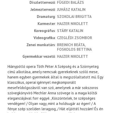
díszlettervező
FÜGEDI BALÁZS
jelmeztervező
JUHÁSZ KATALIN
dramaturg
SZOKOLAI BRIGITTA
karmester
HAJZER NIKOLETT
koreográfus
STÁRY KATALIN
videografika
CZEGLÉDI ZSOMBOR
zenei munkatárs
BREINICH BEÁTA
FOSKOLOS BETTINA
gyermekkar vezető
HAJZER NIKOLETT
Hiánypótló opera Tóth Péter A Szépség és a Szörnyeteg
című alkotása, amely nemcsak gyerekeknek szóló mese,
hanem egyben gyermekek által is megszólaltatott mű. Egy
klasszikus, operai igénnyel megkomponált
mesefeldolgozásról van szó, amelynek a már sokszoros
szövegkönyvíró Mechler Anna szövege is a maga költői
eleganciájával forr eggyé. „Köszöntelek, te szépséges
vendégem! / Olyan vagy, mint a holdsugár az égen! / A
fénye szép szelíden leragyog, / Hát eljöttél hozzám! És én