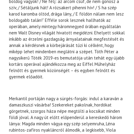
boldog vagyok! / Ne félj: az arcom csúf, de nem gonosz a
szív, / Sétáljunk hát! A rózsakert pihenni hív! / S ha szép
karod karomba öltöd, drága lány, / E földön nálam nem lesz
boldogabb talán!” Efféle sorok lesznek hallhatók az
operában, amely mintegy háromnegyed órában egyáltalán
nem Walt Disney világát hivatott megidézni. Ehelyett sokkal
inkább az érzelmi gazdagság árnyalatainak megfestését és
annak a kérdésnek a körbejárását tűzi ki célként, hogy
miképp lehet mindenben meglátni a szépet. Tóth Péter a
nagysikerű Tóték 2019-es bemutatója után tehát egy újabb
kortárs operával ajándékozza meg az Eiffel Műhelyház
felnőtt és gyermek közönségét – és egyben felnőtt és
gyermek előadóit.
Merkantil portáján nagy a sürgés-forgás: indul a karaván a
damaszkuszi vásárba! Szekereket pakolnak, hordókat
görgetnek, szorgos háza népe megtölti a kocsikat minden
földi jóval. A nagy út előtt előpenderül a kereskedő három
lánya: Magda minden vágya egy szép selyemruha, Léna
rubintos-zafíros nyakláncról álmodik, a legkisebb, Viola