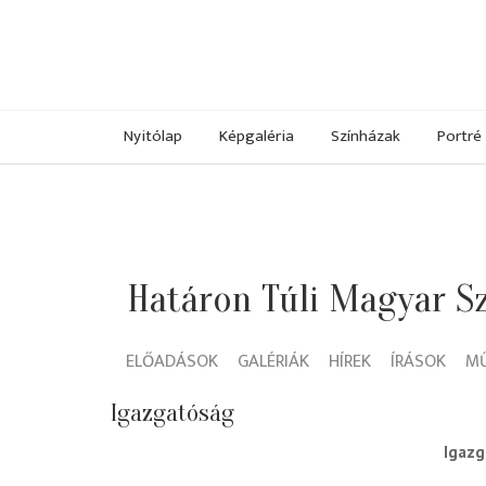
Nyitólap
Képgaléria
Színházak
Portré
Határon Túli Magyar Sz
ELŐADÁSOK
GALÉRIÁK
HÍREK
ÍRÁSOK
M
Igazgatóság
igaz