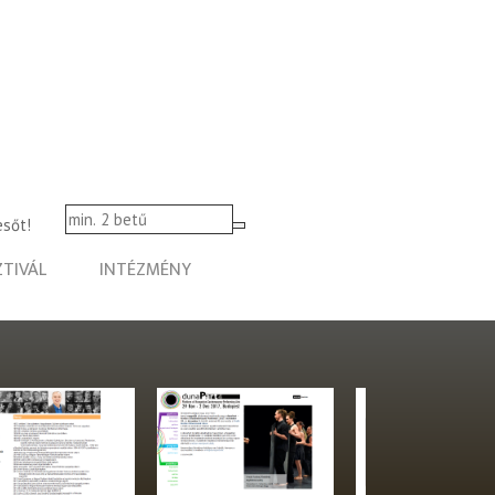
esőt!
ZTIVÁL
INTÉZMÉNY