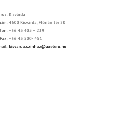
áros
Kisvárda
cím
4600 Kisvárda, Flórián tér 20
fon
+36 45 405 – 239
Fax
+36 45 500- 451
mail
kisvarda.szinhaz@axelero.hu