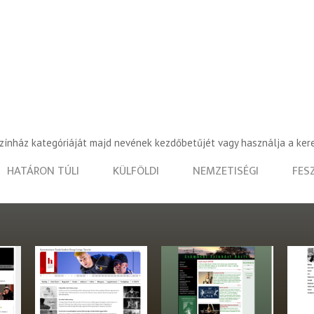
színház kategóriáját majd nevének kezdőbetűjét vagy használja a ker
HATÁRON TÚLI
KÜLFÖLDI
NEMZETISÉGI
FES