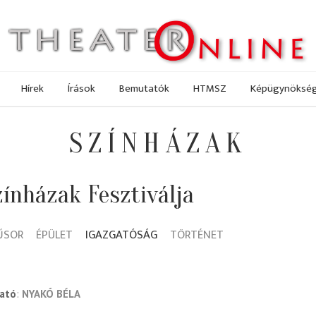
Hírek
Írások
Bemutatók
HTMSZ
Képügynöksé
SZÍNHÁZAK
ínházak Fesztiválja
ŰSOR
ÉPÜLET
IGAZGATÓSÁG
TÖRTÉNET
gató
NYAKÓ BÉLA