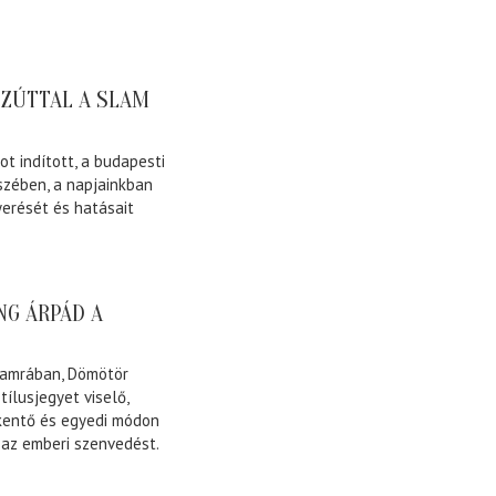
EZÚTTAL A SLAM
ot indított, a budapesti
szében, a napjainkban
erését és hatásait
NG ÁRPÁD A
Kamrában, Dömötör
ílusjegyet viselő,
kentő és egyedi módon
 az emberi szenvedést.