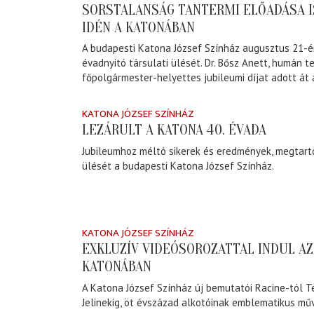
SORSTALANSÁG TANTERMI ELŐADÁSA I
IDÉN A KATONÁBAN
A budapesti Katona József Színház augusztus 21-é
évadnyitó társulati ülését. Dr. Bősz Anett, humán t
főpolgármester-helyettes jubileumi díjat adott á
KATONA JÓZSEF SZÍNHÁZ
LEZÁRULT A KATONA 40. ÉVADA
Jubileumhoz méltó sikerek és eredmények, megtarto
ülését a budapesti Katona József Színház.
KATONA JÓZSEF SZÍNHÁZ
EXKLUZÍV VIDEÓSOROZATTAL INDUL AZ
KATONÁBAN
A Katona József Színház új bemutatói Racine-tól Té
Jelinekig, öt évszázad alkotóinak emblematikus műv