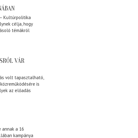
ONÁBAN
– Kultúrpolitika
lynek célja, hogy
ásoló témákról
SRÓL VÁR
tás volt tapasztalható,
v közreműködésére is
lyek az előadás
e annak a 16
ullában kampánya