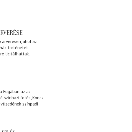
ÁRVERÉSE
 árverésen, ahol az
ház történetét
 licitálhattak.
 a Fugában az az
ló színházi fotós, Koncz
évtizedének színpadi