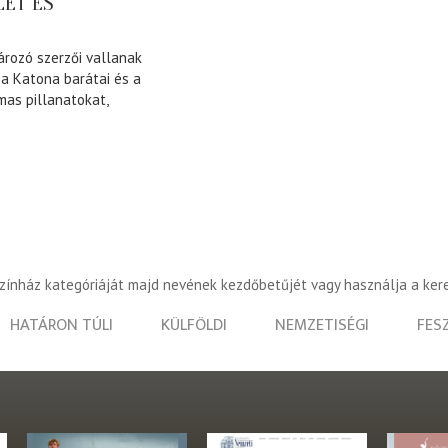
LET ÉS
rozó szerzői vallanak
 a Katona barátai és a
mas pillanatokat,
színház kategóriáját majd nevének kezdőbetűjét vagy használja a ker
HATÁRON TÚLI
KÜLFÖLDI
NEMZETISÉGI
FES