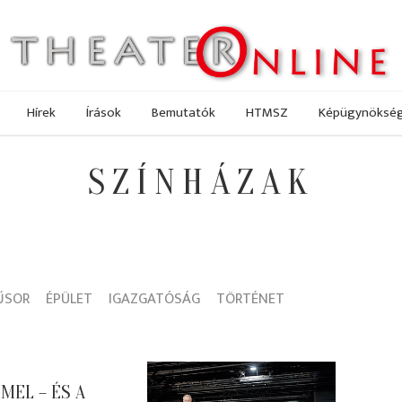
Hírek
Írások
Bemutatók
HTMSZ
Képügynöksé
SZÍNHÁZAK
ŰSOR
ÉPÜLET
IGAZGATÓSÁG
TÖRTÉNET
MEL – ÉS A