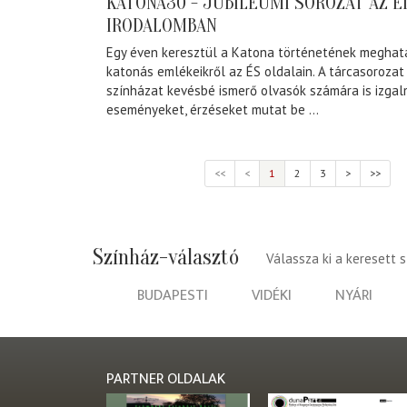
KATONA30 - JUBILEUMI SOROZAT AZ É
IRODALOMBAN
Egy éven keresztül a Katona történetének meghatá
katonás emlékeikről az ÉS oldalain. A tárcasorozat
színházat kevésbé ismerő olvasók számára is izgal
eseményeket, érzéseket mutat be ...
<<
<
1
2
3
>
>>
Színház-választó
Válassza ki a keresett 
BUDAPESTI
VIDÉKI
NYÁRI
PARTNER OLDALAK