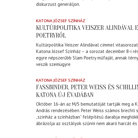
diskurzust generáljon.
KATONA JÓZSEF SZÍNHÁZ
KULTÚRPOLITIKA VEISZER ALINDÁVAL 
POETRYRŐL
Kultúrpolitika Veiszer Alindával címmel vitasorozat
Katona József Színház – a sorozat december 8-i ré
egyre népszerűbb Slam Poetry műfaját, annak térny
veszik szemügyre
KATONA JÓZSEF SZÍNHÁZ
FASSBINDER, PETER WEISS ÉS SCHILLI
KATONA ÚJ ÉVADÁBAN
Október 16-án az M/S bemutatóját tartják meg a 
András rendezésében. Peter Weiss számos brechti st
„színház a színházban” felépítésű darabja meghök
ábrázolja az osztályok szűnni nem akaró harcát és