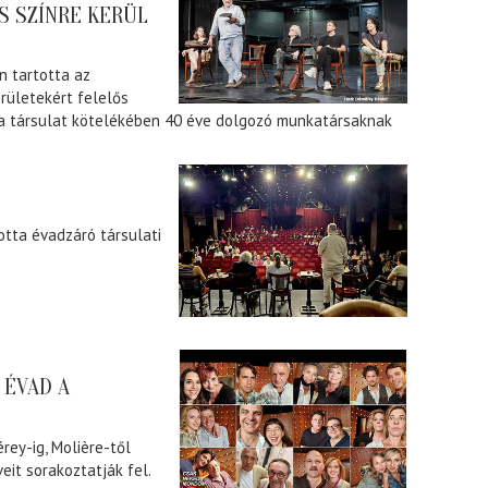
S SZÍNRE KERÜL
n tartotta az
erületekért felelős
t a társulat kötelékében 40 éve dolgozó munkatársaknak
tta évadzáró társulati
 ÉVAD A
rey-ig, Molière-től
eit sorakoztatják fel.