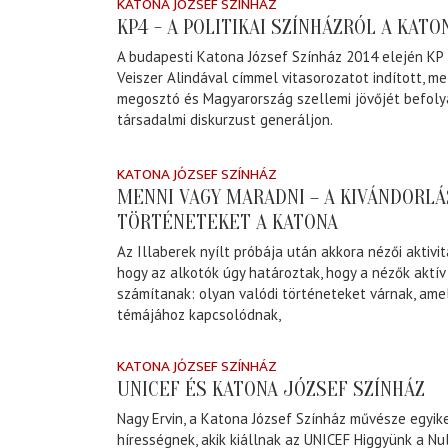
KATONA JÓZSEF SZÍNHÁZ
KP4 - A POLITIKAI SZÍNHÁZRÓL A KAT
A budapesti Katona József Színház 2014 elején KP 
Veiszer Alindával címmel vitasorozatot indított, me
megosztó és Magyarország szellemi jövőjét befoly
társadalmi diskurzust generáljon.
KATONA JÓZSEF SZÍNHÁZ
MENNI VAGY MARADNI – A KIVÁNDORLÁ
TÖRTÉNETEKET A KATONA
Az Illaberek nyílt próbája után akkora nézői aktivi
hogy az alkotók úgy határoztak, hogy a nézők aktí
számítanak: olyan valódi történeteket várnak, ame
témájához kapcsolódnak,
KATONA JÓZSEF SZÍNHÁZ
UNICEF ÉS KATONA JÓZSEF SZÍNHÁZ
Nagy Ervin, a Katona József Színház művésze egyik
hírességnek, akik kiállnak az UNICEF Higgyünk a N