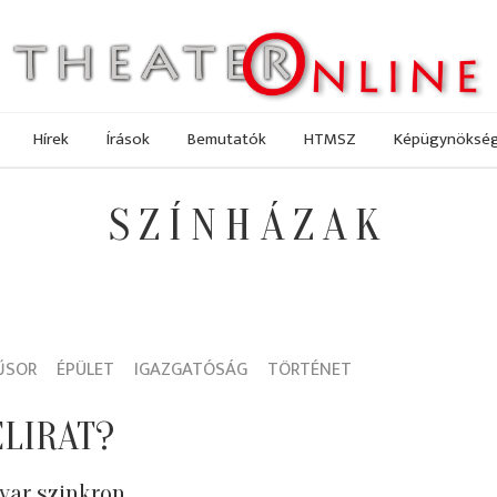
Hírek
Írások
Bemutatók
HTMSZ
Képügynöksé
SZÍNHÁZAK
ŰSOR
ÉPÜLET
IGAZGATÓSÁG
TÖRTÉNET
ELIRAT?
yar szinkron