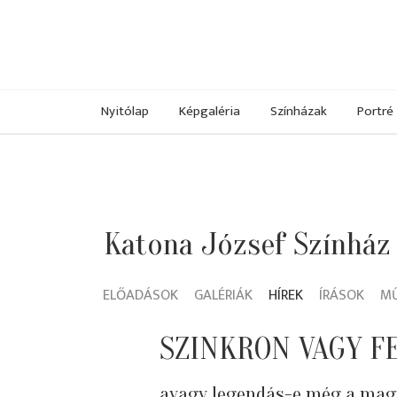
Nyitólap
Képgaléria
Színházak
Portré
Katona József Színház
ELŐADÁSOK
GALÉRIÁK
HÍREK
ÍRÁSOK
M
SZINKRON VAGY F
avagy legendás-e még a mag