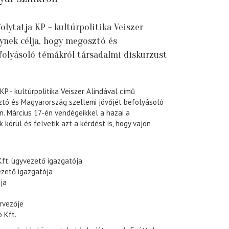
olytatja KP - kultúrpolitika Veiszer
lynek célja, hogy megosztó és
folyásoló témákról társadalmi diskurzust
KP - kultúrpolitika Veiszer Alindával című
ztó és Magyarország szellemi jövőjét befolyásoló
n. Március 17-én vendégeikkel a hazai a
k körül és felvetik azt a kérdést is, hogy vajon
Kft. ügyvezető igazgatója
vezető igazgatója
ja
rvezője
 Kft.