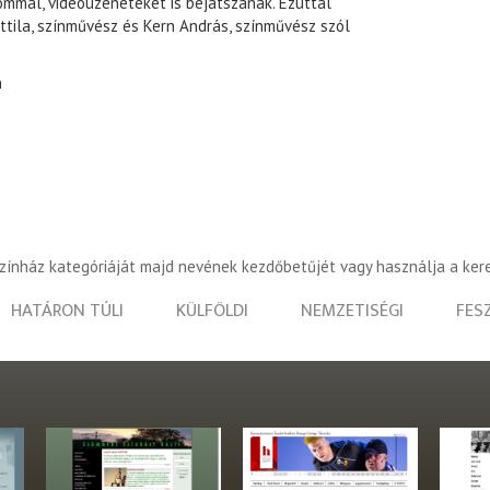
mmal, videóüzeneteket is bejátszanak. Ezúttal
ttila, színművész és Kern András, színművész szól
n
színház kategóriáját majd nevének kezdőbetűjét vagy használja a ker
HATÁRON TÚLI
KÜLFÖLDI
NEMZETISÉGI
FES