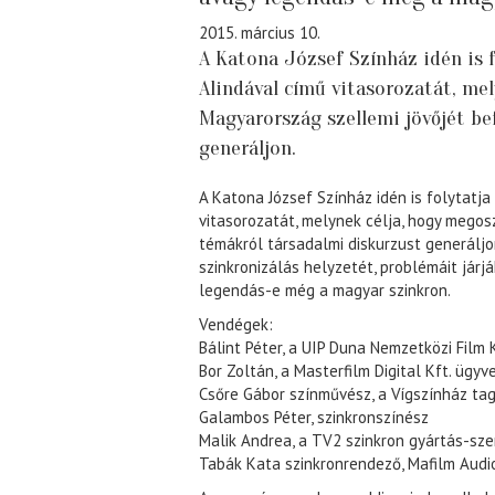
2015. március 10.
A Katona József Színház idén is f
Alindával című vitasorozatát, me
Magyarország szellemi jövőjét be
generáljon.
A Katona József Színház idén is folytatja 
vitasorozatát, melynek célja, hogy megos
témákról társadalmi diskurzust generáljo
szinkronizálás helyzetét, problémáit járjá
legendás-e még a magyar szinkron.
Vendégek:
Bálint Péter, a UIP Duna Nemzetközi Film 
Bor Zoltán, a Masterfilm Digital Kft. ügy
Csőre Gábor színművész, a Vígszínház tag
Galambos Péter, szinkronszínész
Malik Andrea, a TV2 szinkron gyártás-sze
Tabák Kata szinkronrendező, Mafilm Audio