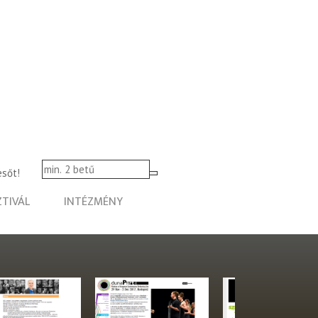
esőt!
ZTIVÁL
INTÉZMÉNY