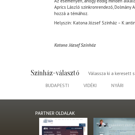
Az eseményen, ahogy eddig minden alkalo
Aprics László szinkronrendező, Dolmány A
hozzá a témához.
Helyszín: Katona József Színház – K:anti
Katona József Színház
Színház-választó
Válassza ki a keresett 
BUDAPESTI
VIDÉKI
NYÁRI
PARTNER OLDALAK