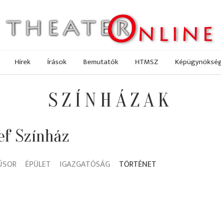
Hírek
Írások
Bemutatók
HTMSZ
Képügynöksé
SZÍNHÁZAK
ef Színház
ŰSOR
ÉPÜLET
IGAZGATÓSÁG
TÖRTÉNET