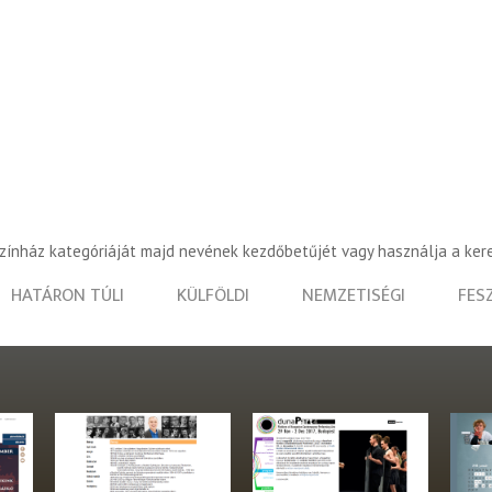
színház kategóriáját majd nevének kezdőbetűjét vagy használja a ker
HATÁRON TÚLI
KÜLFÖLDI
NEMZETISÉGI
FES