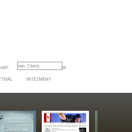
esőt!
ZTIVÁL
INTÉZMÉNY