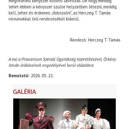
megfelelési kényszer közötti lavírozás. De hogy meddig
lehet ebben a kényszer szülte helyzetben létezni, meddig
kell, lehet és érdemes „dobozolni”, az Herczeg T. Tamás
nóvumokkal teli rendezéséből kiderül.
Rendező: Herczeg T. Tamás
A mű a Proscenium Szerzői Ügynökség közvetítésével, Örkény
István örököseinek engedélyével kerül előadásra
Bemutató
2026. 05. 22.
GALÉRIA