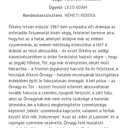
ügyelő
LEZÓ ÁDÁM
rendezőasszisztens
NÉMETI REBEKA
Örkény István először 1967-ben színpadra vitt drámája az
önfeladás folyamatát kíséri végig, feleletet keresve arra,
hogy hol az a határ, amelyet átlépve már az emberi
szuverenitás, az emberi méltóság elvesztése a tét? A
drámát az teszi abszurddá – és ezzel Örkény az addigi
írásművészetében is óriási fordulatot hajtott végre –, hogy
az (egyik) főhőse, Tót, egy már érvénytelen, idejét múlt
hierarchia – a fronton (egykoron) harcoló fia és felettese, a
hozzájuk érkező Őrnagy – hatalmi viszonyának kiszolgálása
érdekében építi le fokozatosan önmagát. A két pólus – az
Őrnagy és Tót – között feszülő ellentét abszurditását
tovább fokozza a csendes, nyugodt helyszín, a zárt falu,
ahol az Őrnagynak már nem volna szüksége a katonás
létmódra, ám a háború megbetegítette személyisége
képtelen „békés” üzemmódra kapcsolni, valamint a férfiak
között álló nők „hídszerepe”. Azaz az „édes jó Lajosom” és a
rajongás-szerelem vezérelte, Őrnagy felé mutatott