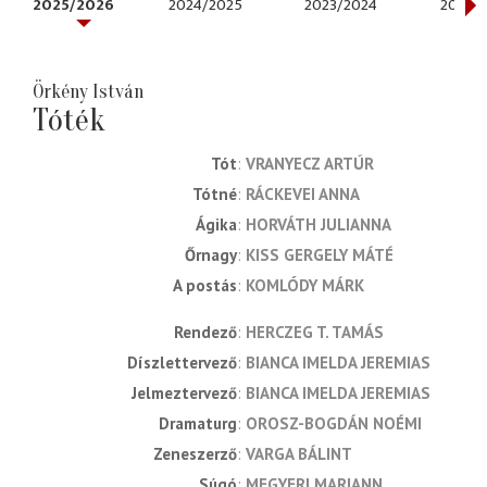
2025/2026
2024/2025
2023/2024
2022/
Örkény István
Tóték
Tót
VRANYECZ ARTÚR
Tótné
RÁCKEVEI ANNA
Ágika
HORVÁTH JULIANNA
Őrnagy
KISS GERGELY MÁTÉ
A postás
KOMLÓDY MÁRK
rendező
HERCZEG T. TAMÁS
díszlettervező
BIANCA IMELDA JEREMIAS
jelmeztervező
BIANCA IMELDA JEREMIAS
dramaturg
OROSZ-BOGDÁN NOÉMI
zeneszerző
VARGA BÁLINT
súgó
MEGYERI MARIANN