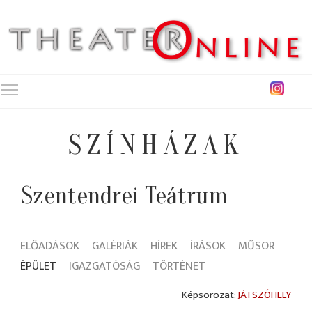
Toggle main menu visibility
SZÍNHÁZAK
Szentendrei Teátrum
ELŐADÁSOK
GALÉRIÁK
HÍREK
ÍRÁSOK
MŰSOR
ÉPÜLET
IGAZGATÓSÁG
TÖRTÉNET
JÁTSZÓHELY