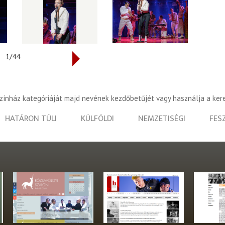
1/44
színház kategóriáját majd nevének kezdőbetűjét vagy használja a ker
HATÁRON TÚLI
KÜLFÖLDI
NEMZETISÉGI
FES