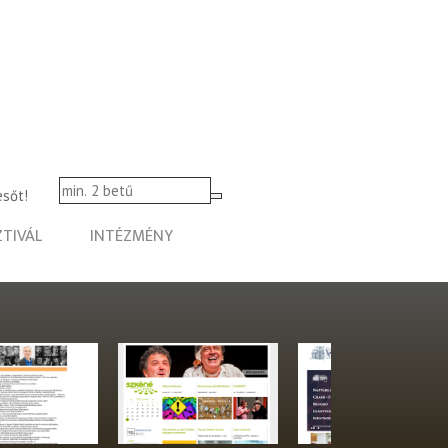
esőt!
ZTIVÁL
INTÉZMÉNY