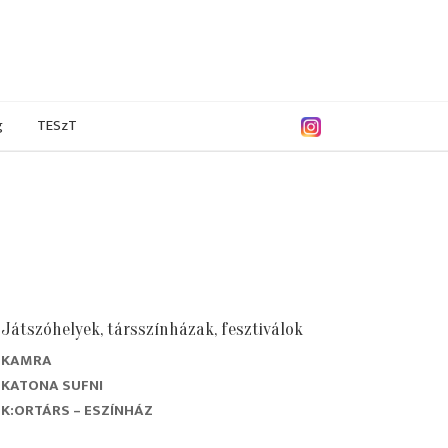
g
TESzT
Játszóhelyek, társszínházak, fesztiválok
KAMRA
/2019
2017/2018
2016/2017
2015/2016
KATONA SUFNI
K:ORTÁRS – ESZÍNHÁZ