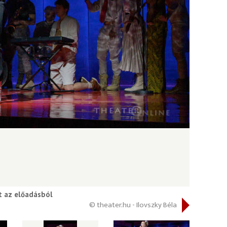
t az előadásból
© theater.hu - Ilovszky Béla