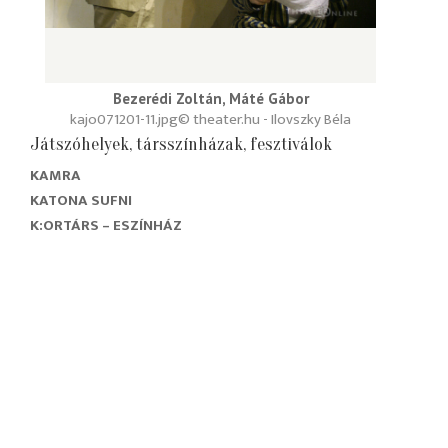
Bezerédi Zoltán, Máté Gábor
kajo071201-11.jpg
© theater.hu - Ilovszky Béla
Játszóhelyek, társszínházak, fesztiválok
KAMRA
KATONA SUFNI
K:ORTÁRS – ESZÍNHÁZ