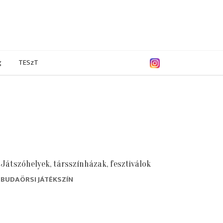
g
TESzT
Játszóhelyek, társszínházak, fesztiválok
BUDAÖRSI JÁTÉKSZÍN
9/2020
2018/2019
2017/2018
2016/2017