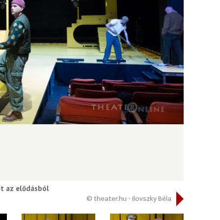
et az elődásból
© theater.hu - Ilovszky Béla