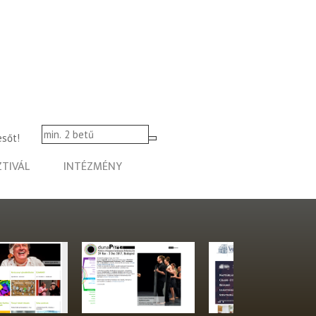
esőt!
ZTIVÁL
INTÉZMÉNY