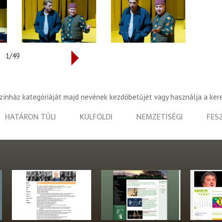
1/49
színház kategóriáját majd nevének kezdőbetűjét vagy használja a ker
HATÁRON TÚLI
KÜLFÖLDI
NEMZETISÉGI
FES