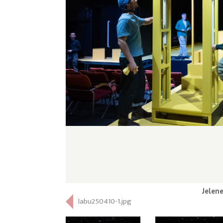
Jelen
labu250410-1.jpg