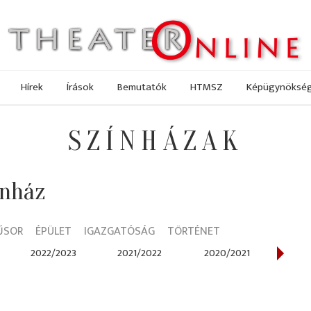
Hírek
Írások
Bemutatók
HTMSZ
Képügynöksé
SZÍNHÁZAK
ínház
ŰSOR
ÉPÜLET
IGAZGATÓSÁG
TÖRTÉNET
2022/2023
2021/2022
2020/2021
201