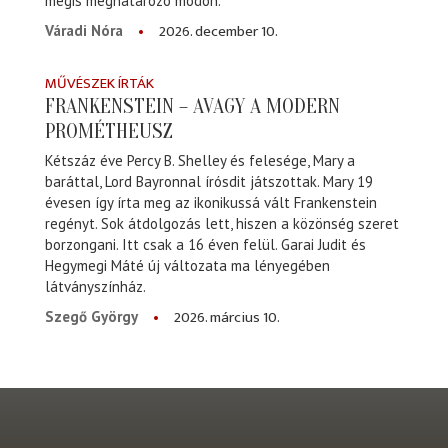
mégis meghatározó módon.
2026. december 10.
Váradi Nóra
MŰVÉSZEK ÍRTÁK
FRANKENSTEIN – AVAGY A MODERN
PROMÉTHEUSZ
Kétszáz éve Percy B. Shelley és felesége, Mary a
baráttal, Lord Bayronnal írósdit játszottak. Mary 19
évesen így írta meg az ikonikussá vált Frankenstein
regényt. Sok átdolgozás lett, hiszen a közönség szeret
borzongani. Itt csak a 16 éven felül. Garai Judit és
Hegymegi Máté új változata ma lényegében
látványszínház.
2026. március 10.
Szegő György