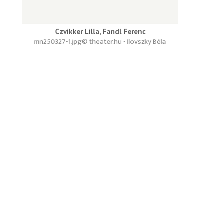
Czvikker Lilla, Fandl Ferenc
mn250327-1.jpg
© theater.hu - Ilovszky Béla