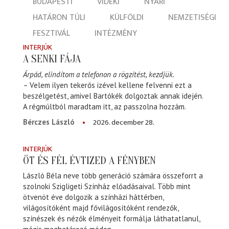
BUDAPESTI
VIDÉKI
NYÁRI
HATÁRON TÚLI
KÜLFÖLDI
NEMZETISÉGI
FESZTIVÁL
INTÉZMÉNY
INTERJÚK
A SENKI FÁJA
Árpád, elindítom a telefonon a rögzítést, kezdjük.
– Velem ilyen tekerős izével kellene felvenni ezt a
beszélgetést, amivel Bartókék dolgoztak annak idején.
A régmúltból maradtam itt, az passzolna hozzám.
2026. december 28.
Bérczes László
INTERJÚK
ÖT ÉS FÉL ÉVTIZED A FÉNYBEN
László Béla neve több generáció számára összeforrt a
szolnoki Szigligeti Színház előadásaival. Több mint
ötvenöt éve dolgozik a színházi háttérben,
világosítóként majd fővilágosítóként rendezők,
színészek és nézők élményeit formálja láthatatlanul,