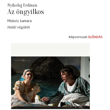
Nyikolaj Erdman
Az öngyilkos
Miskolc kamara
Haláli végjáték
ELŐADÁS