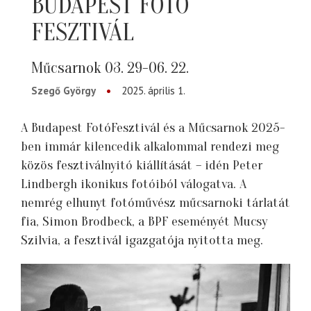
BUDAPEST FOTÓ
FESZTIVÁL
Műcsarnok 03. 29-06. 22.
Szegő György
2025. április 1.
A Budapest FotóFesztivál és a Műcsarnok 2025-
ben immár kilencedik alkalommal rendezi meg
közös fesztiválnyitó kiállítását – idén Peter
Lindbergh ikonikus fotóiból válogatva. A
nemrég elhunyt fotóművész műcsarnoki tárlatát
fia, Simon Brodbeck, a BPF eseményét Mucsy
Szilvia, a fesztivál igazgatója nyitotta meg.