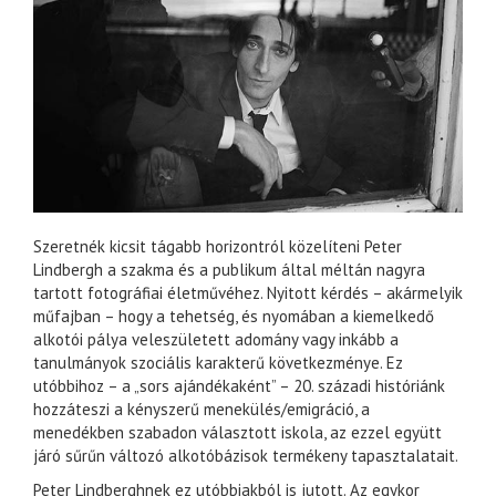
Szeretnék kicsit tágabb horizontról közelíteni Peter
Lindbergh a szakma és a publikum által méltán nagyra
tartott fotográfiai életművéhez. Nyitott kérdés – akármelyik
műfajban – hogy a tehetség, és nyomában a kiemelkedő
alkotói pálya veleszületett adomány vagy inkább a
tanulmányok szociális karakterű következménye. Ez
utóbbihoz – a „sors ajándékaként” – 20. századi históriánk
hozzáteszi a kényszerű menekülés/emigráció, a
menedékben szabadon választott iskola, az ezzel együtt
járó sűrűn változó alkotóbázisok termékeny tapasztalatait.
Peter Lindberghnek ez utóbbiakból is jutott. Az egykor