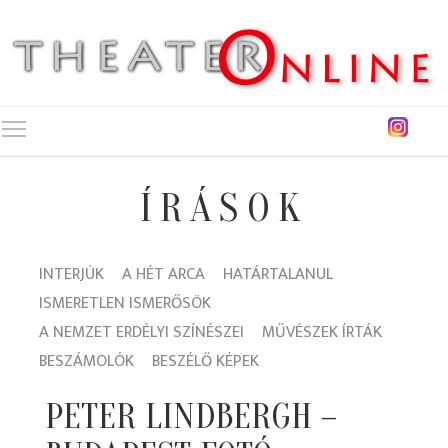
Toggle main menu visibility
ÍRÁSOK
INTERJÚK
A HÉT ARCA
HATÁRTALANUL
ISMERETLEN ISMERŐSÖK
A NEMZET ERDÉLYI SZÍNÉSZEI
MŰVÉSZEK ÍRTÁK
BESZÁMOLÓK
BESZÉLŐ KÉPEK
PETER LINDBERGH –