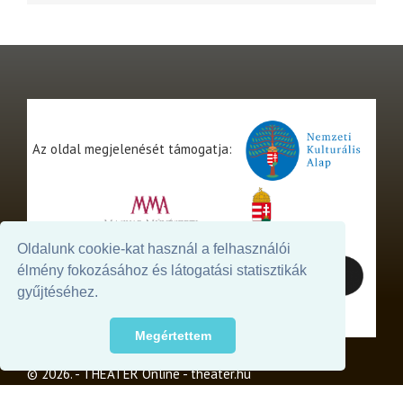
Az oldal megjelenését támogatja:
Oldalunk cookie-kat használ a felhasználói
élmény fokozásához és látogatási statisztikák
gyűjtéséhez.
Megértettem
© 2026. - THEATER Online -
theater.hu