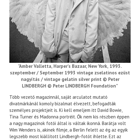
"Amber Valletta, Harper’s Bazaar, New York, 1993.
szeptember / September 1993 vintage zselatinos ezüst
nagyítás / vintage gelatin silver print © Peter
LINDBERGH © Peter LINDBERGH Foundation”
Több vezető magazinnál, saját arculatot mutató
divatmárkánál komoly bizalmat élvezett, befogadták
személyes projektjeit is. Ki kell emeljem itt David Bowie,
Tina Turner és Madonna portréit. Ők nem kis részben éppen
a nagy magazinok fotói által is váltak ikonná. Barátja volt
Wim Wenders is, akinek filmje, a Berlin felett az ég az egyik
legszebb most kiállított Lindbergh-fotót ihlette. Ezt az