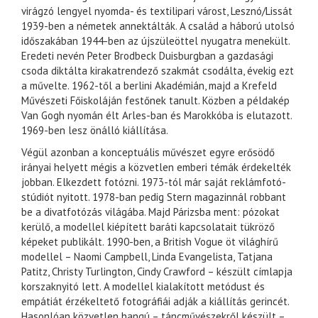
virágzó lengyel nyomda- és textilipari várost, Lesznó/Lissát
1939-ben a németek annektálták. A család a háború utolsó
időszakában 1944-ben az újszüleöttel nyugatra menekült.
Eredeti nevén Peter Brodbeck Duisburgban a gazdasági
csoda diktálta kirakatrendező szakmát csodálta, évekig ezt
a művelte. 1962-től a berlini Akadémián, majd a Krefeld
Művészeti Főiskoláján festőnek tanult. Közben a példakép
Van Gogh nyomán élt Arles-ban és Marokkóba is elutazott.
1969-ben lesz önálló kiállítása.
Végül azonban a konceptuális művészet egyre erősödő
irányai helyett mégis a közvetlen emberi témák érdekelték
jobban. Elkezdett fotózni. 1973-tól már saját reklámfotó-
stúdiót nyitott. 1978-ban pedig Stern magazinnál robbant
be a divatfotózás világába. Majd Párizsba ment: pózokat
kerülő, a modellel kiépített baráti kapcsolatait tükröző
képeket publikált. 1990-ben, a British Vogue öt világhírű
modellel – Naomi Campbell, Linda Evangelista, Tatjana
Patitz, Christy Turlington, Cindy Crawford – készült címlapja
korszaknyitó lett. A modellel kialakított metódust és
empátiát érzékeltető fotográfiái adják a kiállítás gerincét.
Hasonlóan közvetlen hangú – táncművészekről készült –