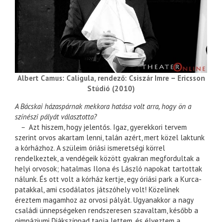
Albert Camus: Caligula, rendező: Csiszár Imre – Ericsson
Stúdió (2010)
A Bácskai házaspárnak mekkora hatása volt arra, hogy ön a
színészi pályát választotta?
–
Azt hiszem, hogy jelentős. Igaz, gyerekkori tervem
szerint orvos akartam lenni, talán azért, mert közel laktunk
a kórházhoz. A szüleim óriási ismeretségi körrel
rendelkeztek, a vendégeik között gyakran megfordultak a
helyi orvosok; hatalmas Ilona és László napokat tartottak
nálunk. És ott volt a kórház kertje, egy óriási park a Kurca-
patakkal, ami csodálatos játszóhely volt! Közelinek
éreztem magamhoz az orvosi pályát. Ugyanakkor a nagy
családi ünnepségeken rendszeresen szavaltam, később a
gimnáziumi Diákszínpad tagja lettem, és élveztem a