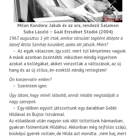
Milan Kundera: Jakab és az ura, rendező Salamon
Suba László – Gaál Erzsébet Stúdió (2004)
1967. augusztus 1-jét írtak, amikor társulati tagként átlépte a
József Attila Színház küszöbét, azóta ott játszik. Miért?
–
Az egyik válaszom, így szól: mert túl kényelmes vagyok.
A másik azonban őszintébb: miközben mindig irigyeltem
azokat a kollégákat, akiket vonzottak a változások, az új
hang és az új stílus, én ezektől mindig rettegtem!
Ön konzervatív ember?
–
Szerintem igen.
Úgy látom, hogy minél idősebb, annál inkább megtalálják a
nagy szerepek.
–
Egy időben együtt játszottunk egy darabban Gobbi
Hildával és Bujtor Istvánnal.
Az előadások után nagyon sok időt töltöttünk hármasban,
gyakran fölmentünk Hildához. Akkoriban még tejfölös szájú,
búsképű gyerek voltam, de Hilda azt mondta: „nem baj, mert