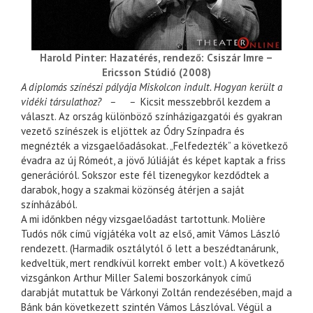
Harold Pinter: Hazatérés, rendező: Csiszár Imre –
Ericsson Stúdió (2008)
A diplomás színészi pályája Miskolcon indult. Hogyan került a
vidéki társulathoz? – –
Kicsit messzebbről kezdem a
választ. Az ország különböző színházigazgatói és gyakran
vezető színészek is eljöttek az Ódry Színpadra és
megnézték a vizsgaelőadásokat. „Felfedezték” a következő
évadra az új Rómeót, a jövő Júliáját és képet kaptak a friss
generációról. Sokszor este fél tizenegykor kezdődtek a
darabok, hogy a szakmai közönség átérjen a saját
színházából.
A mi időnkben négy vizsgaelőadást tartottunk. Molière
Tudós nők című vígjátéka volt az első, amit Vámos László
rendezett. (Harmadik osztálytól ő lett a beszédtanárunk,
kedveltük, mert rendkívül korrekt ember volt.) A következő
vizsgánkon Arthur Miller Salemi boszorkányok című
darabját mutattuk be Várkonyi Zoltán rendezésében, majd a
Bánk bán következett szintén Vámos Lászlóval. Végül a