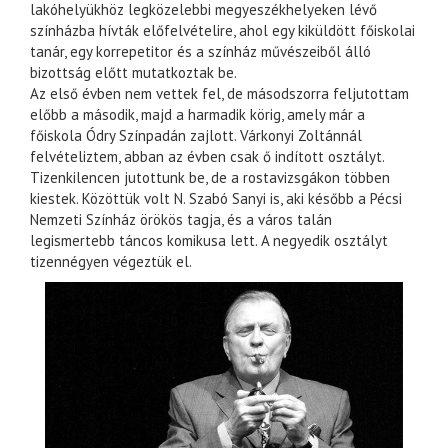
lakóhelyükhöz legközelebbi megyeszékhelyeken lévő
színházba hívták előfelvételire, ahol egy kiküldött főiskolai
tanár, egy korrepetitor és a színház művészeiből álló
bizottság előtt mutatkoztak be.
Az első évben nem vettek fel, de másodszorra feljutottam
előbb a második, majd a harmadik körig, amely már a
főiskola Ódry Színpadán zajlott. Várkonyi Zoltánnál
felvételiztem, abban az évben csak ő indított osztályt.
Tizenkilencen jutottunk be, de a rostavizsgákon többen
kiestek. Közöttük volt N. Szabó Sanyi is, aki később a Pécsi
Nemzeti Színház örökös tagja, és a város talán
legismertebb táncos komikusa lett. A negyedik osztályt
tizennégyen végeztük el.