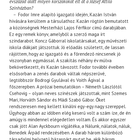
évszázad alatt milyen korszakokat élt át a József Attila
Színházban?
–
Fodor Imre alapító igazgató idején, Kazán István
hívására kerültem a társulathoz. Kazán rögtön bemutatott
a közönségnek Mesterházi Lajos Férfikor című darabjában.
Ez egy remek könyv, amelyből a szerző maga írt
színdarabot. Koncz Gáborral iskolatársakat, egy művészeti
iskola diákjait játszottuk. Jó előadás született, de lassan
rájöttem, hogy az igazgató és a főrendező nincsenek jó
viszonyban egymással. A szakítás néhány év múlva
bekövetkezett, és Kazán távozott. Fodor további éveiben
elsősorban a zenés darabok váltak népszerűvé,
legtöbbször Bodrogi Gyulával és Voith Ágival a
főszerepben. A prózai bemutatókon – Németh Lászlótól
Csehovig – olyan neves színészek játszottak, mint Szemes
Mari, Horváth Sándor és Mádi Szabó Gábor. Őket
rendszeresen meg kellett kínálni egy-egy nagy szereppel.
Úgyhogy abban az időben elég keserű volt a szám íze, de én
amúgy is mindennel elégedetlen voltam. És akkor egyszer
csak jött Alan Ayckbourn vígjátéka, a Nálunk, nálatok, náluk,
Benedek Árpád rendezésében. A darab három különböző
társadalmi helyzetű házaspárt mutat be, akik három