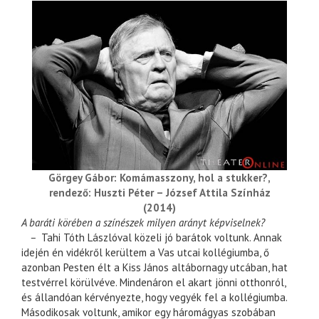
Görgey Gábor: Komámasszony, hol a stukker?,
rendező: Huszti Péter – József Attila Színház
(2014)
A baráti körében a színészek milyen arányt képviselnek?
–
Tahi Tóth Lászlóval közeli jó barátok voltunk. Annak
idején én vidékről kerültem a Vas utcai kollégiumba, ő
azonban Pesten élt a Kiss János altábornagy utcában, hat
testvérrel körülvéve. Mindenáron el akart jönni otthonról,
és állandóan kérvényezte, hogy vegyék fel a kollégiumba.
Másodikosak voltunk, amikor egy háromágyas szobában