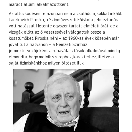
maradt állami alkalmazottként.
Az öltözködésemre azonban nem a családom, sokkal inkább
Laczkovich Piroska, a Színművészeti Főiskola jelmeztanára
volt hatással. Hetente egyszer tartott elméleti órát, de a
vizsgák előtt az ő vezetésével válogattuk össze a
kosztümöket. Piroska néni – az 1960-as évek közepén már
jóval túl a hatvanon – a Nemzeti Színház
jelmeztervezőjeként a ruhaválasztások alkalmával mindig
elmondta, hogy melyik szerephez, karakterhez, illetve a
saját fizimiskánkhoz milyen öltözet illik.