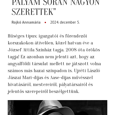
PÁLYÁM SORÁN NAGYON
SZERETTEK”
Rojkó Annamária
2024. december 5.
Hűséges típus; igazgatói és főrendezői
korszakokon átívelően, közel hatvan éve a
József Attila Színház tagja. 2008 óta örökös
tagja! Ez azonban nem jelenti azt, hogy az
angyalföldi társulat mellett ne játszott volna
számos más hazai színpadon is. Ujréti László
Jászai Mari-díjas és Aase-díjas művésszel
hivatásáról, mestereiről, pályatársairól és
jelentős szerepeiről beszélgettünk.