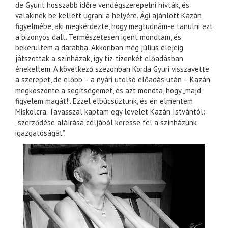
de Gyurit hosszabb időre vendégszerepelni hívták, és
valakinek be kellett ugrani a helyére. Ági ajánlott Kazán
figyelmébe, aki megkérdezte, hogy megtudnám-e tanulni ezt
a bizonyos dalt. Természetesen igent mondtam, és
bekerültem a darabba. Akkoriban még július elejéig
játszottak a színházak, így tíz-tizenkét előadásban
énekeltem. A következő szezonban Korda Gyuri visszavette
a szerepet, de előbb – a nyári utolsó előadás után – Kazán
megköszönte a segítségemet, és azt mondta, hogy „majd
figyelem magát!”. Ezzel elbúcsúztunk, és én elmentem
Miskolcra. Tavasszal kaptam egy levelet Kazán Istvántól:
„szerződése aláírása céljából keresse fel a színházunk
igazgatóságát”.