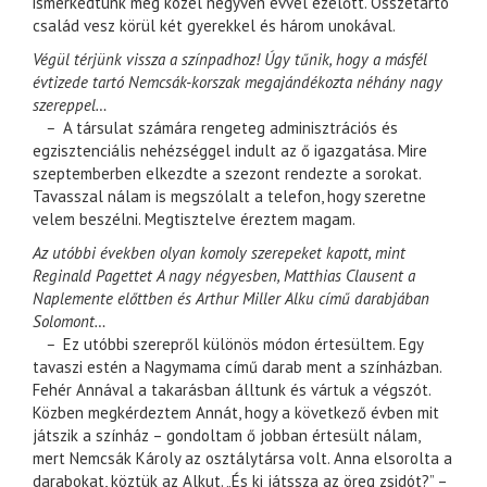
ismerkedtünk meg közel negyven évvel ezelőtt. Összetartó
család vesz körül két gyerekkel és három unokával.
Végül térjünk vissza a színpadhoz! Úgy tűnik, hogy a másfél
évtizede tartó Nemcsák-korszak megajándékozta néhány nagy
szereppel…
–
A társulat számára rengeteg adminisztrációs és
egzisztenciális nehézséggel indult az ő igazgatása. Mire
szeptemberben elkezdte a szezont rendezte a sorokat.
Tavasszal nálam is megszólalt a telefon, hogy szeretne
velem beszélni. Megtisztelve éreztem magam.
Az utóbbi években olyan komoly szerepeket kapott, mint
Reginald Pagettet A nagy négyesben, Matthias Clausent a
Naplemente előttben és Arthur Miller Alku című darabjában
Solomont…
–
Ez utóbbi szerepről különös módon értesültem. Egy
tavaszi estén a Nagymama című darab ment a színházban.
Fehér Annával a takarásban álltunk és vártuk a végszót.
Közben megkérdeztem Annát, hogy a következő évben mit
játszik a színház – gondoltam ő jobban értesült nálam,
mert Nemcsák Károly az osztálytársa volt. Anna elsorolta a
darabokat, köztük az Alkut. „És ki játssza az öreg zsidót?” –