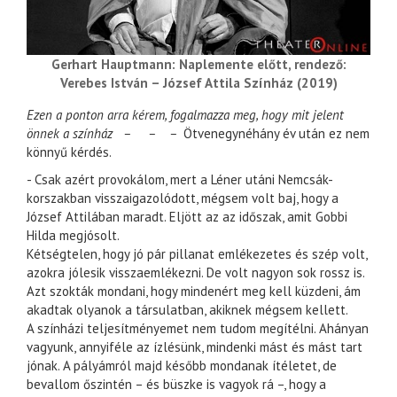
Gerhart Hauptmann: Naplemente előtt, rendező:
Verebes István – József Attila Színház (2019)
Ezen a ponton arra kérem, fogalmazza meg, hogy mit jelent
önnek a színház – – –
Ötvenegynéhány év után ez nem
könnyű kérdés.
- Csak azért provokálom, mert a Léner utáni Nemcsák-
korszakban visszaigazolódott, mégsem volt baj, hogy a
József Attilában maradt. Eljött az az időszak, amit Gobbi
Hilda megjósolt.
Kétségtelen, hogy jó pár pillanat emlékezetes és szép volt,
azokra jólesik visszaemlékezni. De volt nagyon sok rossz is.
Azt szokták mondani, hogy mindenért meg kell küzdeni, ám
akadtak olyanok a társulatban, akiknek mégsem kellett.
A színházi teljesítményemet nem tudom megítélni. Ahányan
vagyunk, annyiféle az ízlésünk, mindenki mást és mást tart
jónak. A pályámról majd később mondanak ítéletet, de
bevallom őszintén – és büszke is vagyok rá –, hogy a