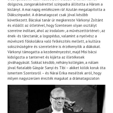
dolgozva, zongorakísérettel színpadra állította a Három a
kislányt. A mai napig emlékszem rá! Azután megalapította a
Diákszínpadot. A drámatagozat csak jóval később
következett. Bácskai tanár úr megkereste Várkonyi Zoltánt
és előállt az ötletével, hogy Szentesen olyan osztályt
szeretne indítani, ahol az irodalom-, a művészettörténet-, az
ének- és tánctanár, a logopédus, valamint a nyelvész a
művészeti főiskolákra való felkészítés mellett, a kultúra
sokszínűségére és szeretetére is érzékenyítik a diákokat.
Várkonyi támogatta a kezdeményezést, majd Misi bácsi
kidolgozta a tantervet és kijárta az illetékesek
jóváhagyását. Sokkal később, néhány kollégám, a nálam
jóval fiatalabb Gáspár Sanyi és Tibi – akiket kölök koruk óta
ismertem Szentesről – és Nárai Erika meséltek arról, hogy
milyen nagyszerűen érezték magukat a drámatagozaton