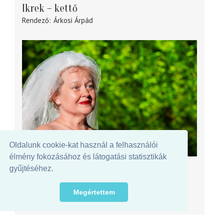
Ikrek – kettő
Rendező
Árkosi Árpád
Oldalunk cookie-kat használ a felhasználói
élmény fokozásához és látogatási statisztikák
SZENTENDREI TEÁTRUM
gyűjtéséhez.
Haragossziget
Rendező
Widder Kristóf
Megértettem