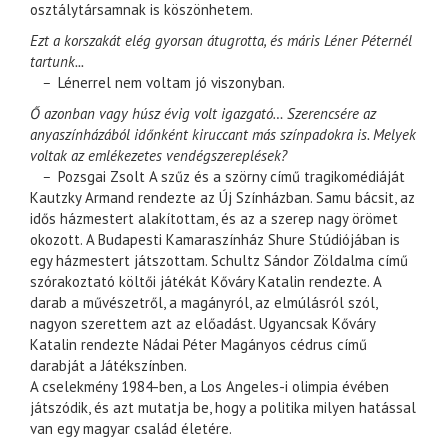
osztálytársamnak is köszönhetem.
Ezt a korszakát elég gyorsan átugrotta, és máris Léner Péternél
tartunk...
–
Lénerrel nem voltam jó viszonyban.
Ő azonban vagy húsz évig volt igazgató… Szerencsére az
anyaszínházából időnként kiruccant más színpadokra is. Melyek
voltak az emlékezetes vendégszereplések?
–
Pozsgai Zsolt A szűz és a szörny című tragikomédiáját
Kautzky Armand rendezte az Új Színházban. Samu bácsit, az
idős házmestert alakítottam, és az a szerep nagy örömet
okozott. A Budapesti Kamaraszínház Shure Stúdiójában is
egy házmestert játszottam. Schultz Sándor Zöldalma című
szórakoztató költői játékát Kőváry Katalin rendezte. A
darab a művészetről, a magányról, az elmúlásról szól,
nagyon szerettem azt az előadást. Ugyancsak Kőváry
Katalin rendezte Nádai Péter Magányos cédrus című
darabját a Játékszínben.
A cselekmény 1984-ben, a Los Angeles-i olimpia évében
játszódik, és azt mutatja be, hogy a politika milyen hatással
van egy magyar család életére.