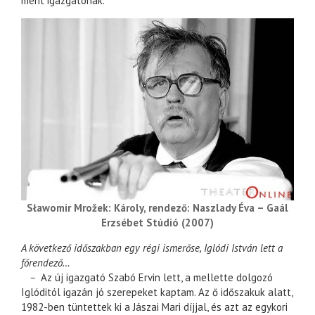
ment igazgatónak.
Sławomir Mrožek: Károly, rendező: Naszlady Éva – Gaál
Erzsébet Stúdió (2007)
A következő időszakban egy régi ismerőse, Iglódi István lett a
főrendező…
–
Az új igazgató Szabó Ervin lett, a mellette dolgozó
Iglóditól igazán jó szerepeket kaptam. Az ő időszakuk alatt,
1982-ben tüntettek ki a Jászai Mari díjjal, és azt az egykori