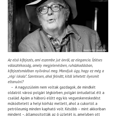
Az első kifejezés, ami eszembe jut önről, az elegancia. Ízléses
választékosság, amely megjelenésben, ruházkodásban,
kifejezésmódban nyilvánul meg. Mondjuk úgy, hogy ez még a
„régi iskola”. Szentesen, ahol felnőtt, kitől lehetett ilyesmit
eltanulni?
–
A nagyszüleim nem voltak gazdagok, de mindkét
oldalról városi polgári légkörben, polgári öntudattal élt a
család. Apám a háború előtt egy kis vegyeskereskedést
működtetett a helyi kórház mellett, ahol a cukortól a
petróleumig minden kapható volt. Később – mint akkoriban
mindent –, államosították az ő üzletét is, amelyben ott