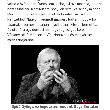
volna a színpadon. Ránéztem Lacira, aki azt mondta, „én ezt
nem csinálom”. Ráfeleltem, hogy „én sem”. Valahogy mindez
Marton Endre fülébe jutott, aki kidobatott minket a
Nemzetiből. Nagyon megijedtem, mert tudtam, hogy – ha
akarnak – bárhova utánunk nyúlhatnak. Életemben először
és utoljára úgy döntöttem, hogy segítséget kérek
Várkonyitól. Elmentem a Vígszínházhoz és megvártam a
művészbejárónál.
Spiró György: Az imposztor, rendező: Bagó Bertalan