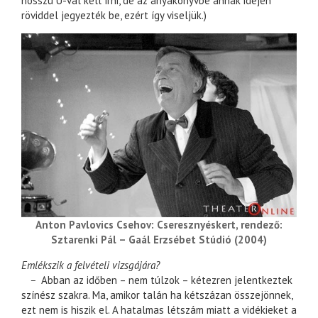
hosszú Ú-val kell írni, de az anyakönyvbe annak idején
röviddel jegyezték be, ezért így viseljük.)
Anton Pavlovics Csehov: Cseresznyéskert, rendező:
Sztarenki Pál – Gaál Erzsébet Stúdió (2004)
Emlékszik a felvételi vizsgájára?
–
Abban az időben – nem túlzok – kétezren jelentkeztek
színész szakra. Ma, amikor talán ha kétszázan összejönnek,
ezt nem is hiszik el. A hatalmas létszám miatt a vidékieket a