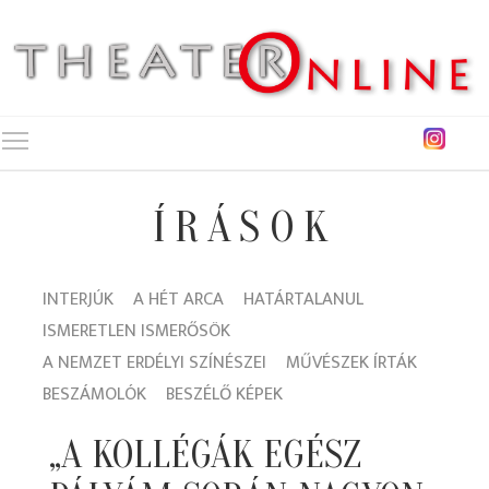
Toggle main menu visibility
ÍRÁSOK
INTERJÚK
A HÉT ARCA
HATÁRTALANUL
ISMERETLEN ISMERŐSÖK
A NEMZET ERDÉLYI SZÍNÉSZEI
MŰVÉSZEK ÍRTÁK
BESZÁMOLÓK
BESZÉLŐ KÉPEK
„A KOLLÉGÁK EGÉSZ