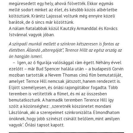
megüresedett egy hely, ahová fölvették. Ekkor egymás
mellé sodort minket az élet, és később közös albérletbe
költöztünk. Kránitz Lajossal voltunk még ennyire közeli
barátok, de ő sincs már közöttünk.
A nálam fiatalabbak közül Kautzky Armanddal és Kovács
Istvánnal vagyok jóban.
A színpadi munkái mellett a szinkron kétszeresen is fontos az
életében. Állandó „alteregóját”, Terence Hillt az egész ország az
ön hangján ismeri.
–
Igen, az ő figurája valósággal rám égett. Néhány évvel
ezelőtt – már Bud Spencer halála után – a budapesti Corvin
moziban tartották a Nevem Thomas című film bemutatóját,
amelyet Ternce Hill nemcsak játszott, hanem rendezett is.
Eljött személyesen, és óriási rajongótábor fogadta. Több
teremben is vetítették a filmet, és mi az összesben
bemutatkoztunk. A harmadik teremben Terence Hill így
szólt a közönséghez: „szeretnék köszönetet mondani
Lászlónak, aki a szerepeimet szinkronizálta. Elmondhatom
önöknek, hogy jobb színészt csinált belőlem, mint amilyen
vagyok”. Óriási tapsot kapott.