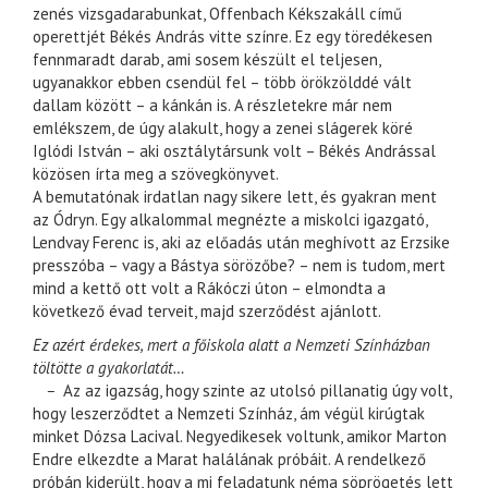
zenés vizsgadarabunkat, Offenbach Kékszakáll című
operettjét Békés András vitte színre. Ez egy töredékesen
fennmaradt darab, ami sosem készült el teljesen,
ugyanakkor ebben csendül fel – több örökzölddé vált
dallam között – a kánkán is. A részletekre már nem
emlékszem, de úgy alakult, hogy a zenei slágerek köré
Iglódi István – aki osztálytársunk volt – Békés Andrással
közösen írta meg a szövegkönyvet.
A bemutatónak irdatlan nagy sikere lett, és gyakran ment
az Ódryn. Egy alkalommal megnézte a miskolci igazgató,
Lendvay Ferenc is, aki az előadás után meghívott az Erzsike
presszóba – vagy a Bástya sörözőbe? – nem is tudom, mert
mind a kettő ott volt a Rákóczi úton – elmondta a
következő évad terveit, majd szerződést ajánlott.
Ez azért érdekes, mert a főiskola alatt a Nemzeti Színházban
töltötte a gyakorlatát…
–
Az az igazság, hogy szinte az utolsó pillanatig úgy volt,
hogy leszerződtet a Nemzeti Színház, ám végül kirúgtak
minket Dózsa Lacival. Negyedikesek voltunk, amikor Marton
Endre elkezdte a Marat halálának próbáit. A rendelkező
próbán kiderült, hogy a mi feladatunk néma söprögetés lett