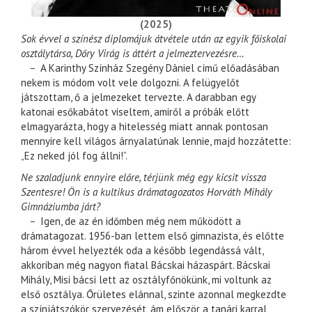
(2025)
Sok évvel a színész diplomájuk átvétele után az egyik főiskolai
osztálytársa, Dőry Virág is áttért a jelmeztervezésre…
–
A Karinthy Színház Szegény Dániel című előadásában
nekem is módom volt vele dolgozni. A felügyelőt
játszottam, ő a jelmezeket tervezte. A darabban egy
katonai esőkabátot viseltem, amiről a próbák előtt
elmagyarázta, hogy a hitelesség miatt annak pontosan
mennyire kell világos árnyalatúnak lennie, majd hozzátette:
„Ez neked jól fog állni!”.
Ne szaladjunk ennyire előre, térjünk még egy kicsit vissza
Szentesre! Ön is a kultikus drámatagozatos Horváth Mihály
Gimnáziumba járt?
–
Igen, de az én időmben még nem működött a
drámatagozat. 1956-ban lettem első gimnazista, és előtte
három évvel helyezték oda a később legendássá vált,
akkoriban még nagyon fiatal Bácskai házaspárt. Bácskai
Mihály, Misi bácsi lett az osztályfőnökünk, mi voltunk az
első osztálya. Őrületes elánnal, szinte azonnal megkezdte
a színjátszókör szervezését, ám először a tanári karral