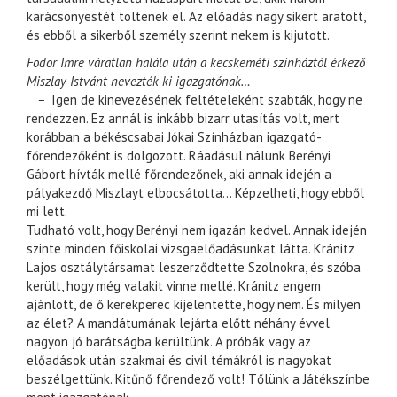
karácsonyestét töltenek el. Az előadás nagy sikert aratott,
és ebből a sikerből személy szerint nekem is kijutott.
Fodor Imre váratlan halála után a kecskeméti színháztól érkező
Miszlay Istvánt nevezték ki igazgatónak…
–
Igen de kinevezésének feltételeként szabták, hogy ne
rendezzen. Ez annál is inkább bizarr utasítás volt, mert
korábban a békéscsabai Jókai Színházban igazgató-
főrendezőként is dolgozott. Ráadásul nálunk Berényi
Gábort hívták mellé főrendezőnek, aki annak idején a
pályakezdő Miszlayt elbocsátotta… Képzelheti, hogy ebből
mi lett.
Tudható volt, hogy Berényi nem igazán kedvel. Annak idején
szinte minden főiskolai vizsgaelőadásunkat látta. Kránitz
Lajos osztálytársamat leszerződtette Szolnokra, és szóba
került, hogy még valakit vinne mellé. Kránitz engem
ajánlott, de ő kerekperec kijelentette, hogy nem. És milyen
az élet? A mandátumának lejárta előtt néhány évvel
nagyon jó barátságba kerültünk. A próbák vagy az
előadások után szakmai és civil témákról is nagyokat
beszélgettünk. Kitűnő főrendező volt! Tőlünk a Játékszínbe