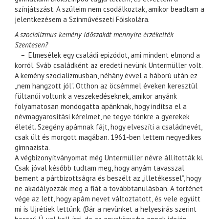
színjátszást. A szüleim nem csodálkoztak, amikor beadtam a
jelentkezésem a Színművészeti Főiskolára.
A szocializmus kemény időszakát mennyire érzékelték
Szentesen?
–
Elmesélek egy családi epizódot, ami mindent elmond a
korról. Sváb családként az eredeti nevünk Untermüller volt.
A kemény szocializmusban, néhány évvel a háború után ez
„nem hangzott jól”. Otthon az öcsémmel éveken keresztül
fültanúi voltunk a veszekedéseknek, amikor anyánk
folyamatosan mondogatta apánknak, hogy indítsa el a
névmagyarosítási kérelmet, ne tegye tönkre a gyerekek
életét. Szegény apámnak fájt, hogy elveszíti a családnevét,
csak ült és morgott magában. 1961-ben lettem negyedikes
gimnazista.
A végbizonyítványomat még Untermüller névre állították ki.
Csak jóval később tudtam meg, hogy anyám tavasszal
bement a pártbizottságra és beszélt az „illetékessel”, hogy
ne akadályozzák meg a fiát a továbbtanulásban. A történet
vége az lett, hogy apám nevet változtatott, és vele együtt
mi is Ujrétiek lettünk. (Bár a nevünket a helyesírás szerint