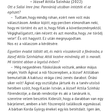
– József Attila Színház (2022)
Ott a Sallai Imre (ma: Pannónia) utcában intézték el az
egészet?
–
Tudtam, hogy mindig rohan, ezért nem volt más
választásom. Amikor kijött, egy percben elmondtam neki,
hogy mi történt és azt is, hogy félek a következményektől.
Végighallgatott, rám nézett és azt mondta, hogy „ne törődj
vele!”. És ott hagyott. Ez után megnyugodtam.
Nos ez a válaszom a kérdésére.
Egyetlen évadot töltött ott, és máris visszakerült a fővárosba, a
József Attila Színházhoz. Attól kezdve mindmáig ott is maradt.
Mi történt abban a legelső évben?
–
Még negyedéves főiskolások voltunk, amikor május
végén, Voith Ágival a női főszerepben, a József Attilában
bemutatták A kaktusz virága című zenés darabot. Óriási
siker volt! Ágival egy osztályba jártunk és a tanév utolsó
hetében szólt, hogy Kazán István, a József Attila Színház
főrendezője, a darab rendezője és aki a tanárunk is,
szeretne velem beszélni. Kiderült, hogy a darabban van egy
bárjelenet, amiben a két főszereplő találkozik egymással.
A bárban Korda György énekel egy kis betétdalt. Igen ám,