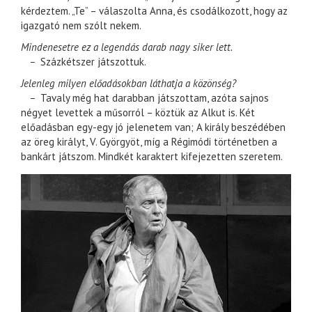
kérdeztem. „Te” – válaszolta Anna, és csodálkozott, hogy az
igazgató nem szólt nekem.
Mindenesetre ez a legendás darab nagy siker lett.
–
Százkétszer játszottuk.
Jelenleg milyen előadásokban láthatja a közönség?
–
Tavaly még hat darabban játszottam, azóta sajnos
négyet levettek a műsorról – köztük az Alkut is. Két
előadásban egy-egy jó jelenetem van; A király beszédében
az öreg királyt, V. Györgyöt, míg a Régimódi történetben a
bankárt játszom. Mindkét karaktert kifejezetten szeretem.